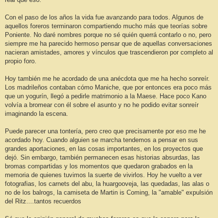
Con el paso de los años la vida fue avanzando para todos. Algunos de
aquellos foreros terminaron compartiendo mucho más que teorías sobre
Poniente. No daré nombres porque no sé quién querrá contarlo o no, pero
siempre me ha parecido hermoso pensar que de aquellas conversaciones
nacieran amistades, amores y vínculos que trascendieron por completo al
propio foro.
Hoy también me he acordado de una anécdota que me ha hecho sonreír.
Los madrileños contaban cómo Maniche, que por entonces era poco más
que un yogurín, llegó a pedirle matrimonio a la Maese. Hace poco Kano
volvía a bromear con él sobre el asunto y no he podido evitar sonreír
imaginando la escena.
Puede parecer una tontería, pero creo que precisamente por eso me he
acordado hoy. Cuando alguien se marcha tendemos a pensar en sus
grandes aportaciones, en las cosas importantes, en los proyectos que
dejó. Sin embargo, también permanecen esas historias absurdas, las
bromas compartidas y los momentos que quedaron grabados en la
memoria de quienes tuvimos la suerte de vivirlos. Hoy he vuelto a ver
fotografias, los carnets del abu, la huargooveja, las quedadas, las alas o
no de los balrogs, la camiseta de Martin is Coming, la "amable" expulsión
del Ritz....tantos recuerdos