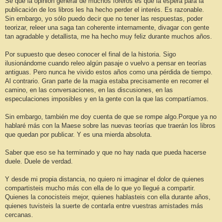
Sé que la opinión general de muchos foreros es que la espera para la
publicación de los libros les ha hecho perder el interés. Es razonable.
Sin embargo, yo sólo puedo decir que no tener las respuestas, poder
teorizar, releer una saga tan coherente internamente, divagar con gente
tan agradable y detallista, me ha hecho muy feliz durante muchos años.
Por supuesto que deseo conocer el final de la historia. Sigo
ilusionándome cuando releo algún pasaje o vuelvo a pensar en teorías
antiguas. Pero nunca he vivido estos años como una pérdida de tiempo.
Al contrario. Gran parte de la magia estaba precisamente en recorrer el
camino, en las conversaciones, en las discusiones, en las
especulaciones imposibles y en la gente con la que las compartíamos.
Sin embargo, también me doy cuenta de que se rompe algo.Porque ya no
hablaré más con la Maese sobre las nuevas teorías que traerán los libros
que quedan por publicar. Y es una mierda absoluta.
Saber que eso se ha terminado y que no hay nada que pueda hacerse
duele. Duele de verdad.
Y desde mi propia distancia, no quiero ni imaginar el dolor de quienes
compartisteis mucho más con ella de lo que yo llegué a compartir.
Quienes la conocisteis mejor, quienes hablasteis con ella durante años,
quienes tuvisteis la suerte de contarla entre vuestras amistades más
cercanas.