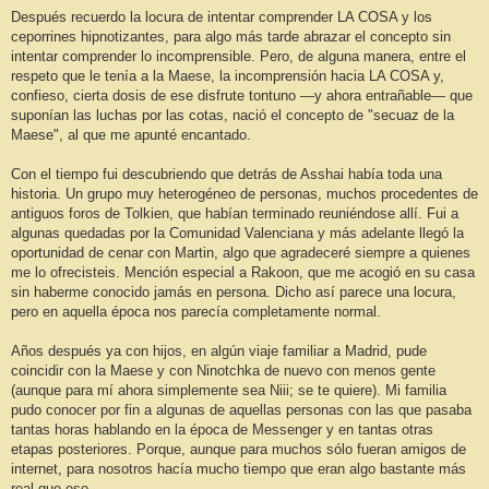
Después recuerdo la locura de intentar comprender LA COSA y los
ceporrines hipnotizantes, para algo más tarde abrazar el concepto sin
intentar comprender lo incomprensible. Pero, de alguna manera, entre el
respeto que le tenía a la Maese, la incomprensión hacia LA COSA y,
confieso, cierta dosis de ese disfrute tontuno —y ahora entrañable— que
suponían las luchas por las cotas, nació el concepto de "secuaz de la
Maese", al que me apunté encantado.
Con el tiempo fui descubriendo que detrás de Asshai había toda una
historia. Un grupo muy heterogéneo de personas, muchos procedentes de
antiguos foros de Tolkien, que habían terminado reuniéndose allí. Fui a
algunas quedadas por la Comunidad Valenciana y más adelante llegó la
oportunidad de cenar con Martin, algo que agradeceré siempre a quienes
me lo ofrecisteis. Mención especial a Rakoon, que me acogió en su casa
sin haberme conocido jamás en persona. Dicho así parece una locura,
pero en aquella época nos parecía completamente normal.
Años después ya con hijos, en algún viaje familiar a Madrid, pude
coincidir con la Maese y con Ninotchka de nuevo con menos gente
(aunque para mí ahora simplemente sea Niii; se te quiere). Mi familia
pudo conocer por fin a algunas de aquellas personas con las que pasaba
tantas horas hablando en la época de Messenger y en tantas otras
etapas posteriores. Porque, aunque para muchos sólo fueran amigos de
internet, para nosotros hacía mucho tiempo que eran algo bastante más
real que eso.