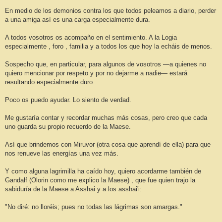
En medio de los demonios contra los que todos peleamos a diario, perder
a una amiga así es una carga especialmente dura.
A todos vosotros os acompaño en el sentimiento. A la Logia
especialmente , foro , familia y a todos los que hoy la echáis de menos.
Sospecho que, en particular, para algunos de vosotros —a quienes no
quiero mencionar por respeto y por no dejarme a nadie— estará
resultando especialmente duro.
Poco os puedo ayudar. Lo siento de verdad.
Me gustaría contar y recordar muchas más cosas, pero creo que cada
uno guarda su propio recuerdo de la Maese.
Así que brindemos con Miruvor (otra cosa que aprendí de ella) para que
nos renueve las energías una vez más.
Y como alguna lagrimilla ha caído hoy, quiero acordarme también de
Gandalf (Olorin como me explico la Maese) , que fue quien trajo la
sabiduría de la Maese a Asshai y a los asshai'i:
"No diré: no lloréis; pues no todas las lágrimas son amargas."