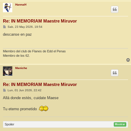
HannaH
Re: IN MEMORIAM Maestre Miruvor
M
Sab, 23 May 2026, 19:54
e
n
descanse en paz
s
a
j
e
Miembro del club de Flanes de Edd el Penas
Miembro de los 62.
Maniche
Re: IN MEMORIAM Maestre Miruvor
M
Lun, 01 Jun 2026, 22:42
e
n
Allá donde estés, cuidate Maese
s
a
j
Tu eterno prometido
e
Spoiler
Mostrar