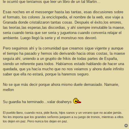
le ocurrió que teníamos que leer un libro de un tal Martin…
Esas noches en el messenger hasta las tantas, esas discusiones sobre
el formato, los colores ,la enciclopedia, el nombre de la web, ese viaje a
Granada donde cristalizaron tantas cosas. Después el éxito,los errores,
las teorías,las esperas,las discordias, y ahí siempre inmutable la maese,
seria cuando tenia que ser seria y juguetona cuando convenía relajar el
ambiente. Luego llegó la serie y el monstruo nos devoró.
Pero seguimos ahí y la comunidad que creamos sigue vigente y aunque
el tiempo ha pasado y hemos ido derivando hacia otras costas, la maese
seguía ahí, uniendo a un grupito de frikis de todas partes de España,
siendo un referente para todos. Habíamos estado hablando de hacer una
quedada, que ya hacía mucho que no nos veiamos y ahora duele infinito
saber que ella no estará, porque la haremos seguro.
No se que más decir porque ahora mismo duele demasiado. Namarie,
mellon
Su guardia ha terminado…valar doaherys
El pueblo llano, cuando reza, pide lluvia, hijos sanos y un verano que no acabe jamás.
No les importa que los grandes señores jueguen a su juego de tronos, mientras a ellos
los dejen en paz. Pero nunca los dejan en paz.