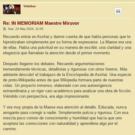
Vhikthor
Re: IN MEMORIAM Maestre Miruvor
M
Sab, 23 May 2026, 11:05
e
n
Recuerdo entrar en Asshai y darme cuenta de que había personas que te
s
hipnotizaban simplemente por su forma de expresarse. La Maese era una
a
j
de ellas. Había una pulcritud en su manera de escribir, una claridad y una
e
elegancia que llamaban la atención desde el primer momento.
Después llegaron los debates. Recuerdo argumentaciones
tremendamente técnicas, detallistas y rigurosas con otros foreros. Más
adelante descubrí el trabajazo de la Enciclopedia de Asshai. Una especie
de proto-Wikipedia antes de que Wikipedia formara parte de nuestras
vidas. Un proyecto inmenso, elaborado con una autoexigencia
extraordinaria y un rigor casi académico para analizar una obra de ficción.
Viéndolo con perspectiva, era algo impresionante.
Y era muy propia de la Maese esa atención al detalle. Educada, nunca
arrogante para corregir a nadie. Simplemente pulcra y rigurosa. Con esa
mezcla poco común de conocimiento y humildad que hacía que uno
aceptara las correcciones con naturalidad y aprendiera algo por el
camino.