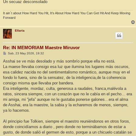
Un secuaz desconsolado
It ain´t about How Hard You Hit, It’s About How Hard You Can Get Hit And Keep Moving
Forward
Ellaria
Re: IN MEMORIAM Maestre Miruvor
M
Sab, 23 May 2026, 19:32
e
n
Asshai se ve más desolado y más sombrío porque ella no está.
s
La maese llevaba consigo esa luz que ilumina los lugares más oscuros,
a
j
esa calidez nacida no del sentimentalismo romántico, aunque muy en el
e
fondo lo fuera, sino de la sensatez, de la inteligencia,de la coherencia
consigo misma que llevaba por bandera.
Era inteligente, mordaz, culta, generosa a raudales, franca,malévola a
ratos, sincera siempre, con un corazón que no le cabía en el pecho… era
mi amiga, mi “jefa” aunque no le gustaba ponerse galones…era el alma
de Asshai, era la maestre, la sabia y la echaremos de menos, siempre,
ya lo hacemos.
Al principio fue Tolkien, siempre el maestro reuniéndonos en otros foros,
donde coincidíamos a diario , pero donde no terminábamos de estar a
gusto, de donde salió el germen de esto, porque a un chicuelo catalán se