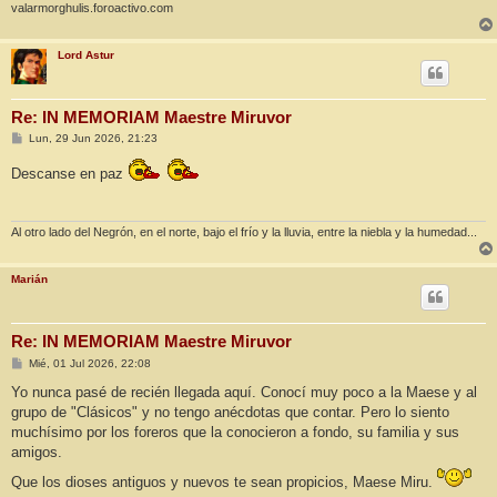
valarmorghulis.foroactivo.com
Lord Astur
Re: IN MEMORIAM Maestre Miruvor
M
Lun, 29 Jun 2026, 21:23
e
n
Descanse en paz
s
a
j
e
Al otro lado del Negrón, en el norte, bajo el frío y la lluvia, entre la niebla y la humedad...
Marián
Re: IN MEMORIAM Maestre Miruvor
M
Mié, 01 Jul 2026, 22:08
e
n
Yo nunca pasé de recién llegada aquí. Conocí muy poco a la Maese y al
s
grupo de "Clásicos" y no tengo anécdotas que contar. Pero lo siento
a
j
muchísimo por los foreros que la conocieron a fondo, su familia y sus
e
amigos.
Que los dioses antiguos y nuevos te sean propicios, Maese Miru.