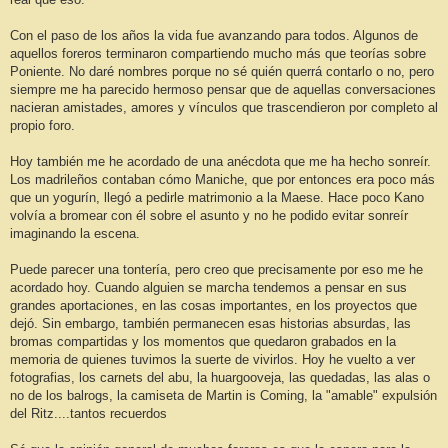
Con el paso de los años la vida fue avanzando para todos. Algunos de
aquellos foreros terminaron compartiendo mucho más que teorías sobre
Poniente. No daré nombres porque no sé quién querrá contarlo o no, pero
siempre me ha parecido hermoso pensar que de aquellas conversaciones
nacieran amistades, amores y vínculos que trascendieron por completo al
propio foro.
Hoy también me he acordado de una anécdota que me ha hecho sonreír.
Los madrileños contaban cómo Maniche, que por entonces era poco más
que un yogurín, llegó a pedirle matrimonio a la Maese. Hace poco Kano
volvía a bromear con él sobre el asunto y no he podido evitar sonreír
imaginando la escena.
Puede parecer una tontería, pero creo que precisamente por eso me he
acordado hoy. Cuando alguien se marcha tendemos a pensar en sus
grandes aportaciones, en las cosas importantes, en los proyectos que
dejó. Sin embargo, también permanecen esas historias absurdas, las
bromas compartidas y los momentos que quedaron grabados en la
memoria de quienes tuvimos la suerte de vivirlos. Hoy he vuelto a ver
fotografias, los carnets del abu, la huargooveja, las quedadas, las alas o
no de los balrogs, la camiseta de Martin is Coming, la "amable" expulsión
del Ritz....tantos recuerdos