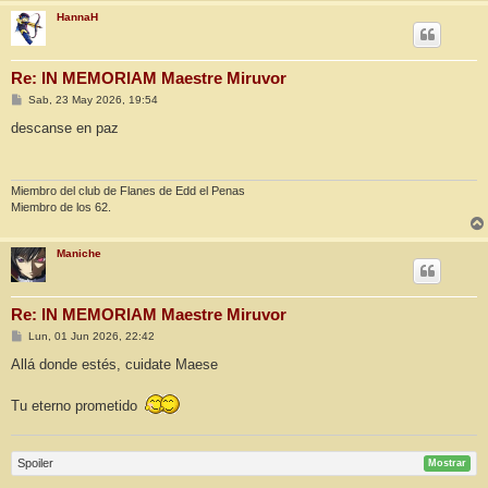
HannaH
Re: IN MEMORIAM Maestre Miruvor
M
Sab, 23 May 2026, 19:54
e
n
descanse en paz
s
a
j
e
Miembro del club de Flanes de Edd el Penas
Miembro de los 62.
Maniche
Re: IN MEMORIAM Maestre Miruvor
M
Lun, 01 Jun 2026, 22:42
e
n
Allá donde estés, cuidate Maese
s
a
j
Tu eterno prometido
e
Spoiler
Mostrar