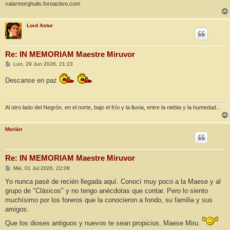
valarmorghulis.foroactivo.com
Lord Astur
Re: IN MEMORIAM Maestre Miruvor
M
Lun, 29 Jun 2026, 21:23
e
n
Descanse en paz
s
a
j
e
Al otro lado del Negrón, en el norte, bajo el frío y la lluvia, entre la niebla y la humedad...
Marián
Re: IN MEMORIAM Maestre Miruvor
M
Mié, 01 Jul 2026, 22:08
e
n
Yo nunca pasé de recién llegada aquí. Conocí muy poco a la Maese y al
s
grupo de "Clásicos" y no tengo anécdotas que contar. Pero lo siento
a
j
muchísimo por los foreros que la conocieron a fondo, su familia y sus
e
amigos.
Que los dioses antiguos y nuevos te sean propicios, Maese Miru.