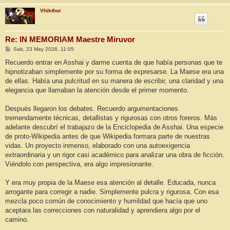
Vhikthor
Re: IN MEMORIAM Maestre Miruvor
M
Sab, 23 May 2026, 11:05
e
n
Recuerdo entrar en Asshai y darme cuenta de que había personas que te
s
hipnotizaban simplemente por su forma de expresarse. La Maese era una
a
j
de ellas. Había una pulcritud en su manera de escribir, una claridad y una
e
elegancia que llamaban la atención desde el primer momento.
Después llegaron los debates. Recuerdo argumentaciones
tremendamente técnicas, detallistas y rigurosas con otros foreros. Más
adelante descubrí el trabajazo de la Enciclopedia de Asshai. Una especie
de proto-Wikipedia antes de que Wikipedia formara parte de nuestras
vidas. Un proyecto inmenso, elaborado con una autoexigencia
extraordinaria y un rigor casi académico para analizar una obra de ficción.
Viéndolo con perspectiva, era algo impresionante.
Y era muy propia de la Maese esa atención al detalle. Educada, nunca
arrogante para corregir a nadie. Simplemente pulcra y rigurosa. Con esa
mezcla poco común de conocimiento y humildad que hacía que uno
aceptara las correcciones con naturalidad y aprendiera algo por el
camino.