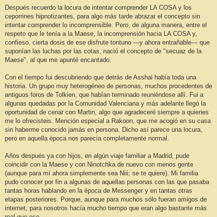
Después recuerdo la locura de intentar comprender LA COSA y los
ceporrines hipnotizantes, para algo más tarde abrazar el concepto sin
intentar comprender lo incomprensible. Pero, de alguna manera, entre el
respeto que le tenía a la Maese, la incomprensión hacia LA COSA y,
confieso, cierta dosis de ese disfrute tontuno —y ahora entrañable— que
suponían las luchas por las cotas, nació el concepto de "secuaz de la
Maese", al que me apunté encantado.
Con el tiempo fui descubriendo que detrás de Asshai había toda una
historia. Un grupo muy heterogéneo de personas, muchos procedentes de
antiguos foros de Tolkien, que habían terminado reuniéndose allí. Fui a
algunas quedadas por la Comunidad Valenciana y más adelante llegó la
oportunidad de cenar con Martin, algo que agradeceré siempre a quienes
me lo ofrecisteis. Mención especial a Rakoon, que me acogió en su casa
sin haberme conocido jamás en persona. Dicho así parece una locura,
pero en aquella época nos parecía completamente normal.
Años después ya con hijos, en algún viaje familiar a Madrid, pude
coincidir con la Maese y con Ninotchka de nuevo con menos gente
(aunque para mí ahora simplemente sea Niii; se te quiere). Mi familia
pudo conocer por fin a algunas de aquellas personas con las que pasaba
tantas horas hablando en la época de Messenger y en tantas otras
etapas posteriores. Porque, aunque para muchos sólo fueran amigos de
internet, para nosotros hacía mucho tiempo que eran algo bastante más
real que eso.