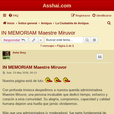
Asshai.com
FAQ
Registrarse
Identificarse
B
Inicio
Índice general
Antigua
La Ciudadela de Antigua
u
IN MEMORIAM Maestre Miruvor
s
Buscar
Búsqueda 
Responder
c
7 mensajes • Página
1
de
1
a
Asha Grey
r
IN MEMORIAM Maestre Miruvor
M
Sab, 23 May 2026, 00:13
e
n
Nuestra página está de luto.
s
a
j
Con profunda tristeza despedimos a nuestra querida administradora
e
Maestre Miruvor, una persona invaluable que dedicó tiempo, esfuerzo y
corazón a esta comunidad. Su alegría, compromiso, capacidad y calidad
humana dejaron una huella que jamás olvidaremos.
Más que una administradora (y moderadora), fue parte fundamental de