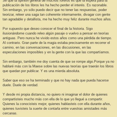
Sé que la opinión general de muchos foreros es que la espera para la
publicación de los libros les ha hecho perder el interés. Es razonable.
Sin embargo, yo sólo puedo decir que no tener las respuestas, poder
teorizar, releer una saga tan coherente internamente, divagar con gente
tan agradable y detallista, me ha hecho muy feliz durante muchos años.
Por supuesto que deseo conocer el final de la historia. Sigo
ilusionándome cuando releo algún pasaje o vuelvo a pensar en teorías
antiguas. Pero nunca he vivido estos años como una pérdida de tiempo.
Al contrario. Gran parte de la magia estaba precisamente en recorrer el
camino, en las conversaciones, en las discusiones, en las
especulaciones imposibles y en la gente con la que las compartíamos.
Sin embargo, también me doy cuenta de que se rompe algo.Porque ya no
hablaré más con la Maese sobre las nuevas teorías que traerán los libros
que quedan por publicar. Y es una mierda absoluta.
Saber que eso se ha terminado y que no hay nada que pueda hacerse
duele. Duele de verdad.
Y desde mi propia distancia, no quiero ni imaginar el dolor de quienes
compartisteis mucho más con ella de lo que yo llegué a compartir.
Quienes la conocisteis mejor, quienes hablasteis con ella durante años,
quienes tuvisteis la suerte de contarla entre vuestras amistades más
cercanas.