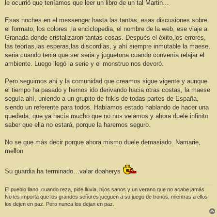
le ocurrió que teníamos que leer un libro de un tal Martin…
Esas noches en el messenger hasta las tantas, esas discusiones sobre
el formato, los colores ,la enciclopedia, el nombre de la web, ese viaje a
Granada donde cristalizaron tantas cosas. Después el éxito,los errores,
las teorías,las esperas,las discordias, y ahí siempre inmutable la maese,
seria cuando tenia que ser seria y juguetona cuando convenía relajar el
ambiente. Luego llegó la serie y el monstruo nos devoró.
Pero seguimos ahí y la comunidad que creamos sigue vigente y aunque
el tiempo ha pasado y hemos ido derivando hacia otras costas, la maese
seguía ahí, uniendo a un grupito de frikis de todas partes de España,
siendo un referente para todos. Habíamos estado hablando de hacer una
quedada, que ya hacía mucho que no nos veiamos y ahora duele infinito
saber que ella no estará, porque la haremos seguro.
No se que más decir porque ahora mismo duele demasiado. Namarie,
mellon
Su guardia ha terminado…valar doaherys
El pueblo llano, cuando reza, pide lluvia, hijos sanos y un verano que no acabe jamás.
No les importa que los grandes señores jueguen a su juego de tronos, mientras a ellos
los dejen en paz. Pero nunca los dejan en paz.