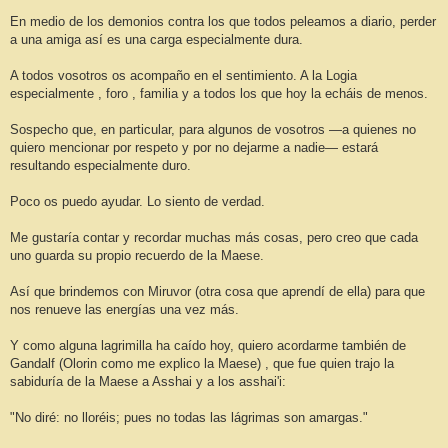
En medio de los demonios contra los que todos peleamos a diario, perder
a una amiga así es una carga especialmente dura.
A todos vosotros os acompaño en el sentimiento. A la Logia
especialmente , foro , familia y a todos los que hoy la echáis de menos.
Sospecho que, en particular, para algunos de vosotros —a quienes no
quiero mencionar por respeto y por no dejarme a nadie— estará
resultando especialmente duro.
Poco os puedo ayudar. Lo siento de verdad.
Me gustaría contar y recordar muchas más cosas, pero creo que cada
uno guarda su propio recuerdo de la Maese.
Así que brindemos con Miruvor (otra cosa que aprendí de ella) para que
nos renueve las energías una vez más.
Y como alguna lagrimilla ha caído hoy, quiero acordarme también de
Gandalf (Olorin como me explico la Maese) , que fue quien trajo la
sabiduría de la Maese a Asshai y a los asshai'i:
"No diré: no lloréis; pues no todas las lágrimas son amargas."