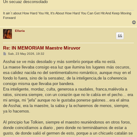
Un secuaz desconsolado
It ain´t about How Hard You Hit, It’s About How Hard You Can Get Hit And Keep Moving
Forward
Ellaria
Re: IN MEMORIAM Maestre Miruvor
M
Sab, 23 May 2026, 19:32
e
n
Asshai se ve más desolado y más sombrío porque ella no está.
s
La maese llevaba consigo esa luz que ilumina los lugares más oscuros,
a
j
esa calidez nacida no del sentimentalismo romántico, aunque muy en el
e
fondo lo fuera, sino de la sensatez, de la inteligencia,de la coherencia
consigo misma que llevaba por bandera.
Era inteligente, mordaz, culta, generosa a raudales, franca,malévola a
ratos, sincera siempre, con un corazón que no le cabía en el pecho… era
mi amiga, mi “jefa” aunque no le gustaba ponerse galones…era el alma
de Asshai, era la maestre, la sabia y la echaremos de menos, siempre,
ya lo hacemos.
Al principio fue Tolkien, siempre el maestro reuniéndonos en otros foros,
donde coincidíamos a diario , pero donde no terminábamos de estar a
gusto, de donde salió el germen de esto, porque a un chicuelo catalán se