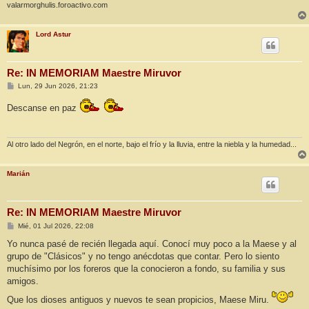
valarmorghulis.foroactivo.com
Lord Astur
Re: IN MEMORIAM Maestre Miruvor
M
Lun, 29 Jun 2026, 21:23
e
n
Descanse en paz
s
a
j
e
Al otro lado del Negrón, en el norte, bajo el frío y la lluvia, entre la niebla y la humedad...
Marián
Re: IN MEMORIAM Maestre Miruvor
M
Mié, 01 Jul 2026, 22:08
e
n
Yo nunca pasé de recién llegada aquí. Conocí muy poco a la Maese y al
s
grupo de "Clásicos" y no tengo anécdotas que contar. Pero lo siento
a
j
muchísimo por los foreros que la conocieron a fondo, su familia y sus
e
amigos.
Que los dioses antiguos y nuevos te sean propicios, Maese Miru.