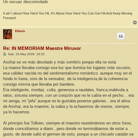
Un secuaz desconsolado
It ain´t about How Hard You Hit, It’s About How Hard You Can Get Hit And Keep Moving
Forward
Ellaria
Re: IN MEMORIAM Maestre Miruvor
M
Sab, 23 May 2026, 19:32
e
n
Asshai se ve más desolado y más sombrío porque ella no está.
s
La maese llevaba consigo esa luz que ilumina los lugares más oscuros,
a
j
esa calidez nacida no del sentimentalismo romántico, aunque muy en el
e
fondo lo fuera, sino de la sensatez, de la inteligencia,de la coherencia
consigo misma que llevaba por bandera.
Era inteligente, mordaz, culta, generosa a raudales, franca,malévola a
ratos, sincera siempre, con un corazón que no le cabía en el pecho… era
mi amiga, mi “jefa” aunque no le gustaba ponerse galones…era el alma
de Asshai, era la maestre, la sabia y la echaremos de menos, siempre,
ya lo hacemos.
Al principio fue Tolkien, siempre el maestro reuniéndonos en otros foros,
donde coincidíamos a diario , pero donde no terminábamos de estar a
gusto, de donde salió el germen de esto, porque a un chicuelo catalán se