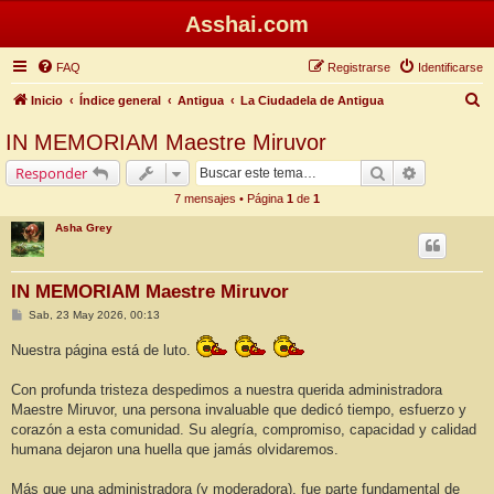
Asshai.com
FAQ
Registrarse
Identificarse
B
Inicio
Índice general
Antigua
La Ciudadela de Antigua
u
IN MEMORIAM Maestre Miruvor
s
Buscar
Búsqueda 
Responder
c
7 mensajes • Página
1
de
1
a
Asha Grey
r
IN MEMORIAM Maestre Miruvor
M
Sab, 23 May 2026, 00:13
e
n
Nuestra página está de luto.
s
a
j
Con profunda tristeza despedimos a nuestra querida administradora
e
Maestre Miruvor, una persona invaluable que dedicó tiempo, esfuerzo y
corazón a esta comunidad. Su alegría, compromiso, capacidad y calidad
humana dejaron una huella que jamás olvidaremos.
Más que una administradora (y moderadora), fue parte fundamental de