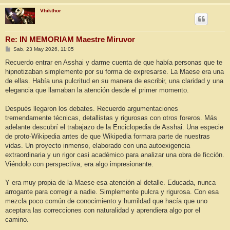
Vhikthor
Re: IN MEMORIAM Maestre Miruvor
M
Sab, 23 May 2026, 11:05
e
n
Recuerdo entrar en Asshai y darme cuenta de que había personas que te
s
hipnotizaban simplemente por su forma de expresarse. La Maese era una
a
j
de ellas. Había una pulcritud en su manera de escribir, una claridad y una
e
elegancia que llamaban la atención desde el primer momento.
Después llegaron los debates. Recuerdo argumentaciones
tremendamente técnicas, detallistas y rigurosas con otros foreros. Más
adelante descubrí el trabajazo de la Enciclopedia de Asshai. Una especie
de proto-Wikipedia antes de que Wikipedia formara parte de nuestras
vidas. Un proyecto inmenso, elaborado con una autoexigencia
extraordinaria y un rigor casi académico para analizar una obra de ficción.
Viéndolo con perspectiva, era algo impresionante.
Y era muy propia de la Maese esa atención al detalle. Educada, nunca
arrogante para corregir a nadie. Simplemente pulcra y rigurosa. Con esa
mezcla poco común de conocimiento y humildad que hacía que uno
aceptara las correcciones con naturalidad y aprendiera algo por el
camino.