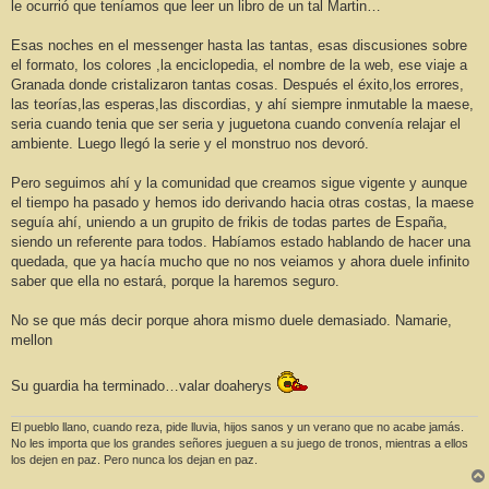
le ocurrió que teníamos que leer un libro de un tal Martin…
Esas noches en el messenger hasta las tantas, esas discusiones sobre
el formato, los colores ,la enciclopedia, el nombre de la web, ese viaje a
Granada donde cristalizaron tantas cosas. Después el éxito,los errores,
las teorías,las esperas,las discordias, y ahí siempre inmutable la maese,
seria cuando tenia que ser seria y juguetona cuando convenía relajar el
ambiente. Luego llegó la serie y el monstruo nos devoró.
Pero seguimos ahí y la comunidad que creamos sigue vigente y aunque
el tiempo ha pasado y hemos ido derivando hacia otras costas, la maese
seguía ahí, uniendo a un grupito de frikis de todas partes de España,
siendo un referente para todos. Habíamos estado hablando de hacer una
quedada, que ya hacía mucho que no nos veiamos y ahora duele infinito
saber que ella no estará, porque la haremos seguro.
No se que más decir porque ahora mismo duele demasiado. Namarie,
mellon
Su guardia ha terminado…valar doaherys
El pueblo llano, cuando reza, pide lluvia, hijos sanos y un verano que no acabe jamás.
No les importa que los grandes señores jueguen a su juego de tronos, mientras a ellos
los dejen en paz. Pero nunca los dejan en paz.