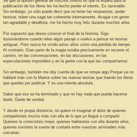
Sé que la opinión general de muchos foreros es que la espera para la
publicación de los libros les ha hecho perder el interés. Es razonable.
Sin embargo, yo sólo puedo decir que no tener las respuestas, poder
teorizar, releer una saga tan coherente internamente, divagar con gente
tan agradable y detallista, me ha hecho muy feliz durante muchos años.
Por supuesto que deseo conocer el final de la historia. Sigo
ilusionándome cuando releo algún pasaje o vuelvo a pensar en teorías
antiguas. Pero nunca he vivido estos años como una pérdida de tiempo.
Al contrario. Gran parte de la magia estaba precisamente en recorrer el
camino, en las conversaciones, en las discusiones, en las
especulaciones imposibles y en la gente con la que las compartíamos.
Sin embargo, también me doy cuenta de que se rompe algo.Porque ya no
hablaré más con la Maese sobre las nuevas teorías que traerán los libros
que quedan por publicar. Y es una mierda absoluta.
Saber que eso se ha terminado y que no hay nada que pueda hacerse
duele. Duele de verdad.
Y desde mi propia distancia, no quiero ni imaginar el dolor de quienes
compartisteis mucho más con ella de lo que yo llegué a compartir.
Quienes la conocisteis mejor, quienes hablasteis con ella durante años,
quienes tuvisteis la suerte de contarla entre vuestras amistades más
cercanas.