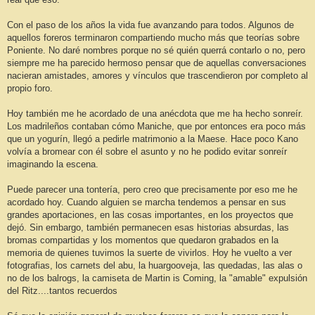
Con el paso de los años la vida fue avanzando para todos. Algunos de
aquellos foreros terminaron compartiendo mucho más que teorías sobre
Poniente. No daré nombres porque no sé quién querrá contarlo o no, pero
siempre me ha parecido hermoso pensar que de aquellas conversaciones
nacieran amistades, amores y vínculos que trascendieron por completo al
propio foro.
Hoy también me he acordado de una anécdota que me ha hecho sonreír.
Los madrileños contaban cómo Maniche, que por entonces era poco más
que un yogurín, llegó a pedirle matrimonio a la Maese. Hace poco Kano
volvía a bromear con él sobre el asunto y no he podido evitar sonreír
imaginando la escena.
Puede parecer una tontería, pero creo que precisamente por eso me he
acordado hoy. Cuando alguien se marcha tendemos a pensar en sus
grandes aportaciones, en las cosas importantes, en los proyectos que
dejó. Sin embargo, también permanecen esas historias absurdas, las
bromas compartidas y los momentos que quedaron grabados en la
memoria de quienes tuvimos la suerte de vivirlos. Hoy he vuelto a ver
fotografias, los carnets del abu, la huargooveja, las quedadas, las alas o
no de los balrogs, la camiseta de Martin is Coming, la "amable" expulsión
del Ritz....tantos recuerdos