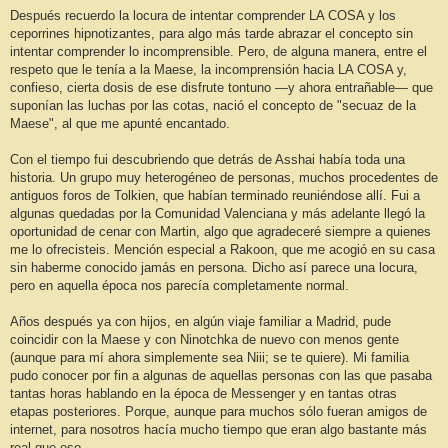
Después recuerdo la locura de intentar comprender LA COSA y los
ceporrines hipnotizantes, para algo más tarde abrazar el concepto sin
intentar comprender lo incomprensible. Pero, de alguna manera, entre el
respeto que le tenía a la Maese, la incomprensión hacia LA COSA y,
confieso, cierta dosis de ese disfrute tontuno —y ahora entrañable— que
suponían las luchas por las cotas, nació el concepto de "secuaz de la
Maese", al que me apunté encantado.
Con el tiempo fui descubriendo que detrás de Asshai había toda una
historia. Un grupo muy heterogéneo de personas, muchos procedentes de
antiguos foros de Tolkien, que habían terminado reuniéndose allí. Fui a
algunas quedadas por la Comunidad Valenciana y más adelante llegó la
oportunidad de cenar con Martin, algo que agradeceré siempre a quienes
me lo ofrecisteis. Mención especial a Rakoon, que me acogió en su casa
sin haberme conocido jamás en persona. Dicho así parece una locura,
pero en aquella época nos parecía completamente normal.
Años después ya con hijos, en algún viaje familiar a Madrid, pude
coincidir con la Maese y con Ninotchka de nuevo con menos gente
(aunque para mí ahora simplemente sea Niii; se te quiere). Mi familia
pudo conocer por fin a algunas de aquellas personas con las que pasaba
tantas horas hablando en la época de Messenger y en tantas otras
etapas posteriores. Porque, aunque para muchos sólo fueran amigos de
internet, para nosotros hacía mucho tiempo que eran algo bastante más
real que eso.