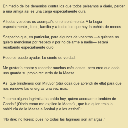
En medio de los demonios contra los que todos peleamos a diario, perder
a una amiga así es una carga especialmente dura.
A todos vosotros os acompaño en el sentimiento. A la Logia
especialmente , foro , familia y a todos los que hoy la echáis de menos.
Sospecho que, en particular, para algunos de vosotros —a quienes no
quiero mencionar por respeto y por no dejarme a nadie— estará
resultando especialmente duro.
Poco os puedo ayudar. Lo siento de verdad.
Me gustaría contar y recordar muchas más cosas, pero creo que cada
uno guarda su propio recuerdo de la Maese.
Así que brindemos con Miruvor (otra cosa que aprendí de ella) para que
nos renueve las energías una vez más.
Y como alguna lagrimilla ha caído hoy, quiero acordarme también de
Gandalf (Olorin como me explico la Maese) , que fue quien trajo la
sabiduría de la Maese a Asshai y a los asshai'i:
"No diré: no lloréis; pues no todas las lágrimas son amargas."