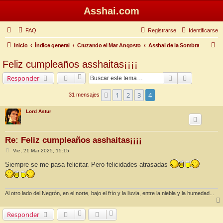
Asshai.com
FAQ
Registrarse
Identificarse
B
Inicio
Índice general
Cruzando el Mar Angosto
Asshai de la Sombra
u
Feliz cumpleaños asshaitas¡¡¡¡
s
Buscar
Búsqueda 
Responder
c
a
1
2
3
4
Anterior
31 mensajes
r
Lord Astur
Re: Feliz cumpleaños asshaitas¡¡¡¡
M
Vie, 21 Mar 2025, 15:15
e
n
Siempre se me pasa felicitar. Pero felicidades atrasadas
s
a
j
e
Al otro lado del Negrón, en el norte, bajo el frío y la lluvia, entre la niebla y la humedad...
Responder