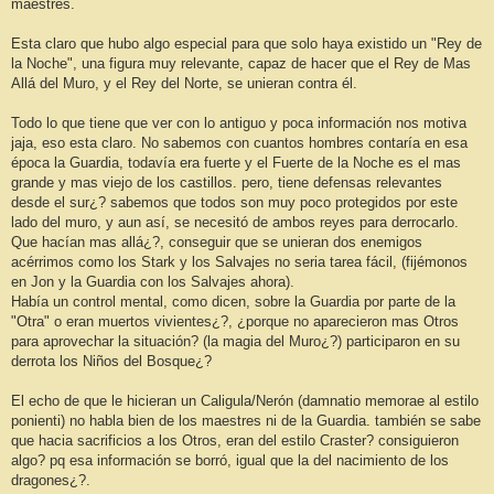
maestres.
a
j
e
Esta claro que hubo algo especial para que solo haya existido un "Rey de
la Noche", una figura muy relevante, capaz de hacer que el Rey de Mas
Allá del Muro, y el Rey del Norte, se unieran contra él.
Todo lo que tiene que ver con lo antiguo y poca información nos motiva
jaja, eso esta claro. No sabemos con cuantos hombres contaría en esa
época la Guardia, todavía era fuerte y el Fuerte de la Noche es el mas
grande y mas viejo de los castillos. pero, tiene defensas relevantes
desde el sur¿? sabemos que todos son muy poco protegidos por este
lado del muro, y aun así, se necesitó de ambos reyes para derrocarlo.
Que hacían mas allá¿?, conseguir que se unieran dos enemigos
acérrimos como los Stark y los Salvajes no seria tarea fácil, (fijémonos
en Jon y la Guardia con los Salvajes ahora).
Había un control mental, como dicen, sobre la Guardia por parte de la
"Otra" o eran muertos vivientes¿?, ¿porque no aparecieron mas Otros
para aprovechar la situación? (la magia del Muro¿?) participaron en su
derrota los Niños del Bosque¿?
El echo de que le hicieran un Caligula/Nerón (damnatio memorae al estilo
ponienti) no habla bien de los maestres ni de la Guardia. también se sabe
que hacia sacrificios a los Otros, eran del estilo Craster? consiguieron
algo? pq esa información se borró, igual que la del nacimiento de los
dragones¿?.