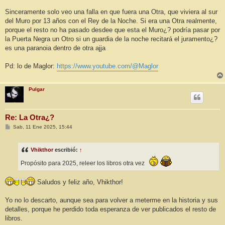
Sinceramente solo veo una falla en que fuera una Otra, que viviera al sur
del Muro por 13 años con el Rey de la Noche. Si era una Otra realmente,
porque el resto no ha pasado desdee que esta el Muro¿? podría pasar por
la Puerta Negra un Otro si un guardia de la noche recitará el juramento¿?
es una paranoia dentro de otra ajja
Pd: lo de Maglor:
https://www.youtube.com/@Maglor
Pulgar
Re: La Otra¿?
M
Sab, 11 Ene 2025, 15:44
e
n
s
Vhikthor
escribió:
↑
a
j
Propósito para 2025, releer los libros otra vez
e
Saludos y feliz año, Vhikthor!
Yo no lo descarto, aunque sea para volver a meterme en la historia y sus
detalles, porque he perdido toda esperanza de ver publicados el resto de
libros.