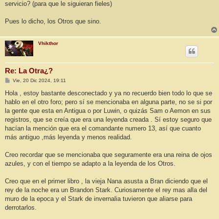
servicio? (para que le siguieran fieles)
Pues lo dicho, los Otros que sino.
Vhikthor
Re: La Otra¿?
M
Vie, 20 Dic 2024, 19:11
e
n
Hola , estoy bastante desconectado y ya no recuerdo bien todo lo que se
s
hablo en el otro foro; pero sí se mencionaba en alguna parte, no se si por
a
j
la gente que esta en Antigua o por Luwin, o quizás Sam o Aemon en sus
e
registros, que se creía que era una leyenda creada . Sí estoy seguro que
hacían la mención que era el comandante numero 13, así que cuanto
más antiguo ,más leyenda y menos realidad.
Creo recordar que se mencionaba que seguramente era una reina de ojos
azules, y con el tiempo se adapto a la leyenda de los Otros.
Creo que en el primer libro , la vieja Nana asusta a Bran diciendo que el
rey de la noche era un Brandon Stark. Curiosamente el rey mas alla del
muro de la epoca y el Stark de invernalia tuvieron que aliarse para
derrotarlos.