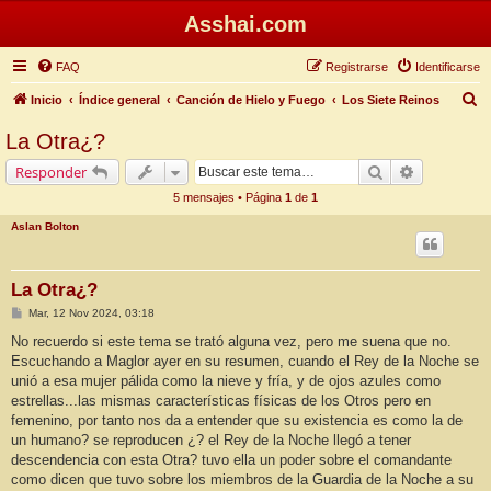
Asshai.com
FAQ
Registrarse
Identificarse
B
Inicio
Índice general
Canción de Hielo y Fuego
Los Siete Reinos
u
La Otra¿?
s
Buscar
Búsqueda 
Responder
c
5 mensajes • Página
1
de
1
a
Aslan Bolton
r
La Otra¿?
M
Mar, 12 Nov 2024, 03:18
e
n
No recuerdo si este tema se trató alguna vez, pero me suena que no.
s
Escuchando a Maglor ayer en su resumen, cuando el Rey de la Noche se
a
j
unió a esa mujer pálida como la nieve y fría, y de ojos azules como
e
estrellas...las mismas características físicas de los Otros pero en
femenino, por tanto nos da a entender que su existencia es como la de
un humano? se reproducen ¿? el Rey de la Noche llegó a tener
descendencia con esta Otra? tuvo ella un poder sobre el comandante
como dicen que tuvo sobre los miembros de la Guardia de la Noche a su