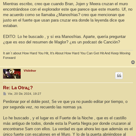
Mientras escribo, creo que cuando Bran, Jojen y Meera cruzan el muro
encontrándose con el explorador este que parece que este muerto. Uf, no
me acuerdo como se llamaba ¿Manosfrias? creo que mencionan que
justo en el fuerte que usan para cruzar era donde la leyenda dice que
estaban.
EDITO: Lo he buscado , y sí era Manosfrias. Aparte, quería preguntar
¿que es eso del resumen de Maglor? ¿es un podcast de Canción?
It ain´t about How Hard You Hit, It’s About How Hard You Can Get Hit And Keep Moving
Forward
Vhikthor
Re: La Otra¿?
M
Vie, 20 Dic 2024, 19:27
e
n
Perdonar por el doble post, Se ve que ya no puedo editar por tiempo, o
s
por segunda vez, no recuerdo las normas ya.
a
j
e
Lo he buscado , y el lugar es el Fuerte de la Noche , que es el castillo
más antiguo de todos, donde esta la Puerta Negra por donde cruzaron al
encontrarse Sam con ellos. La verdad es que ahora leo que además es el
único fuerte con escalones en el Muro. Y lo de la puerta abriéndose al