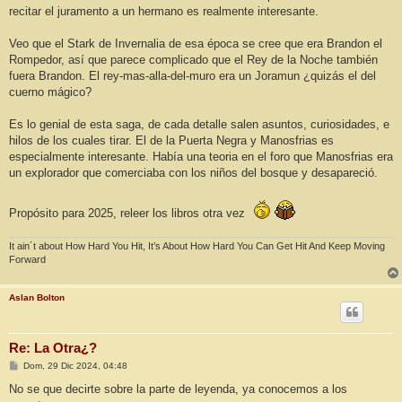
recitar el juramento a un hermano es realmente interesante.
Veo que el Stark de Invernalia de esa época se cree que era Brandon el
Rompedor, así que parece complicado que el Rey de la Noche también
fuera Brandon. El rey-mas-alla-del-muro era un Joramun ¿quizás el del
cuerno mágico?
Es lo genial de esta saga, de cada detalle salen asuntos, curiosidades, e
hilos de los cuales tirar. El de la Puerta Negra y Manosfrias es
especialmente interesante. Había una teoria en el foro que Manosfrias era
un explorador que comerciaba con los niños del bosque y desapareció.
Propósito para 2025, releer los libros otra vez
It ain´t about How Hard You Hit, It’s About How Hard You Can Get Hit And Keep Moving
Forward
Aslan Bolton
Re: La Otra¿?
M
Dom, 29 Dic 2024, 04:48
e
n
No se que decirte sobre la parte de leyenda, ya conocemos a los
s