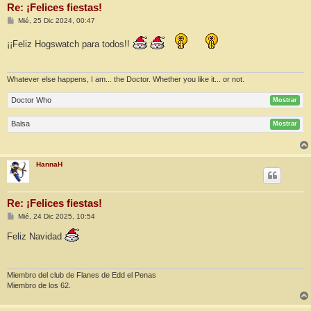
Re: ¡Felices fiestas!
M
Mié, 25 Dic 2024, 00:47
e
n
¡¡Feliz Hogswatch para todos!!
s
a
j
e
Whatever else happens, I am... the Doctor. Whether you like it... or not.
Doctor Who
Mostrar
Balsa
Mostrar
HannaH
Re: ¡Felices fiestas!
M
Mié, 24 Dic 2025, 10:54
e
n
Feliz Navidad
s
a
j
e
Miembro del club de Flanes de Edd el Penas
Miembro de los 62.