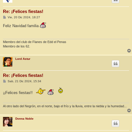
Re: ¡Felices fiestas!
M
Vie, 20 Dic 2024, 18:27
e
n
Feliz Navidad familia
s
a
j
e
Miembro del club de Flanes de Edd el Penas
Miembro de los 62.
Lord Astur
Re: ¡Felices fiestas!
M
Sab, 21 Dic 2024, 15:34
e
n
s
¡¡Felices fiestas!!
a
j
e
Al otro lado del Negrón, en el norte, bajo el frío y la lluvia, entre la niebla y la humedad...
Donna Noble