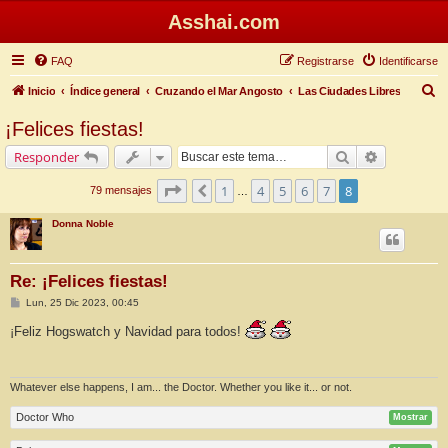
Asshai.com
FAQ
Registrarse
Identificarse
B
Inicio
Índice general
Cruzando el Mar Angosto
Las Ciudades Libres
u
¡Felices fiestas!
s
Buscar
Búsqueda 
Responder
c
a
Página
8
de
8
1
4
5
6
7
8
Anterior
79 mensajes
…
r
Donna Noble
Re: ¡Felices fiestas!
M
Lun, 25 Dic 2023, 00:45
e
n
¡Feliz Hogswatch y Navidad para todos!
s
a
j
e
Whatever else happens, I am... the Doctor. Whether you like it... or not.
Doctor Who
Mostrar