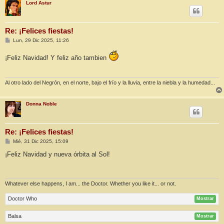
Lord Astur
Re: ¡Felices fiestas!
M
Lun, 29 Dic 2025, 11:26
e
n
¡Feliz Navidad! Y feliz año tambien
s
a
j
e
Al otro lado del Negrón, en el norte, bajo el frío y la lluvia, entre la niebla y la humedad...
Donna Noble
Re: ¡Felices fiestas!
M
Mié, 31 Dic 2025, 15:09
e
n
¡Feliz Navidad y nueva órbita al Sol!
s
a
j
e
Whatever else happens, I am... the Doctor. Whether you like it... or not.
Doctor Who
Mostrar
Balsa
Mostrar