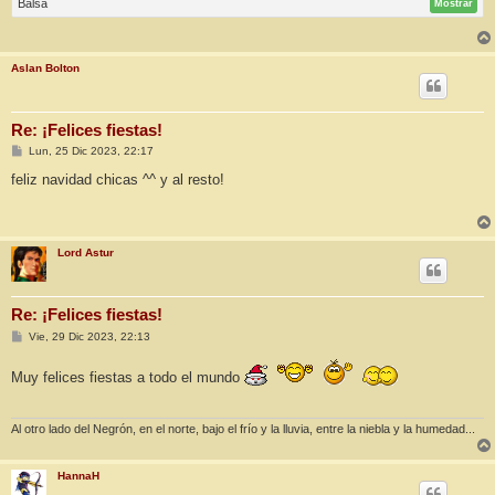
Balsa
Mostrar
Aslan Bolton
Re: ¡Felices fiestas!
M
Lun, 25 Dic 2023, 22:17
e
n
feliz navidad chicas ^^ y al resto!
s
a
j
e
Lord Astur
Re: ¡Felices fiestas!
M
Vie, 29 Dic 2023, 22:13
e
n
Muy felices fiestas a todo el mundo
s
a
j
e
Al otro lado del Negrón, en el norte, bajo el frío y la lluvia, entre la niebla y la humedad...
HannaH