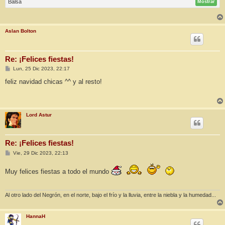
Balsa
Mostrar
Aslan Bolton
Re: ¡Felices fiestas!
M
Lun, 25 Dic 2023, 22:17
e
n
feliz navidad chicas ^^ y al resto!
s
a
j
e
Lord Astur
Re: ¡Felices fiestas!
M
Vie, 29 Dic 2023, 22:13
e
n
Muy felices fiestas a todo el mundo
s
a
j
e
Al otro lado del Negrón, en el norte, bajo el frío y la lluvia, entre la niebla y la humedad...
HannaH