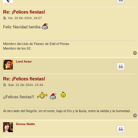
Re: ¡Felices fiestas!
M
Vie, 20 Dic 2024, 18:27
e
n
Feliz Navidad familia
s
a
j
e
Miembro del club de Flanes de Edd el Penas
Miembro de los 62.
Lord Astur
Re: ¡Felices fiestas!
M
Sab, 21 Dic 2024, 15:34
e
n
s
¡¡Felices fiestas!!
a
j
e
Al otro lado del Negrón, en el norte, bajo el frío y la lluvia, entre la niebla y la humedad...
Donna Noble