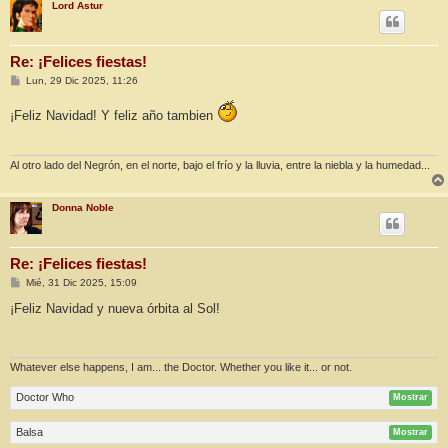
Lord Astur
Re: ¡Felices fiestas!
M
Lun, 29 Dic 2025, 11:26
e
n
¡Feliz Navidad! Y feliz año tambien
s
a
j
e
Al otro lado del Negrón, en el norte, bajo el frío y la lluvia, entre la niebla y la humedad...
Donna Noble
Re: ¡Felices fiestas!
M
Mié, 31 Dic 2025, 15:09
e
n
¡Feliz Navidad y nueva órbita al Sol!
s
a
j
e
Whatever else happens, I am... the Doctor. Whether you like it... or not.
Doctor Who
Mostrar
Balsa
Mostrar