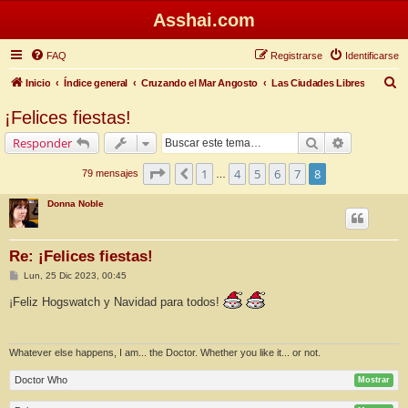
Asshai.com
FAQ
Registrarse
Identificarse
B
Inicio
Índice general
Cruzando el Mar Angosto
Las Ciudades Libres
u
¡Felices fiestas!
s
Buscar
Búsqueda 
Responder
c
a
Página
8
de
8
1
4
5
6
7
8
Anterior
79 mensajes
…
r
Donna Noble
Re: ¡Felices fiestas!
M
Lun, 25 Dic 2023, 00:45
e
n
¡Feliz Hogswatch y Navidad para todos!
s
a
j
e
Whatever else happens, I am... the Doctor. Whether you like it... or not.
Doctor Who
Mostrar