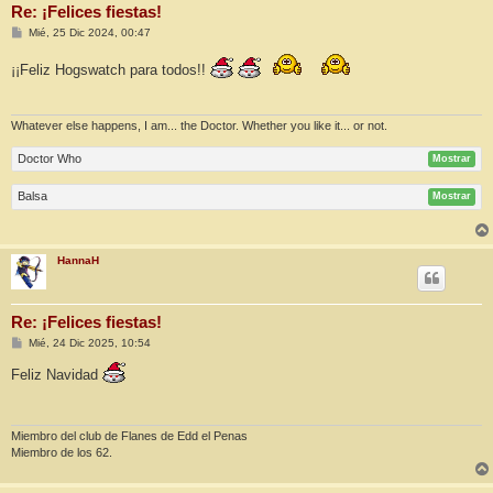
Re: ¡Felices fiestas!
M
Mié, 25 Dic 2024, 00:47
e
n
¡¡Feliz Hogswatch para todos!!
s
a
j
e
Whatever else happens, I am... the Doctor. Whether you like it... or not.
Doctor Who
Mostrar
Balsa
Mostrar
HannaH
Re: ¡Felices fiestas!
M
Mié, 24 Dic 2025, 10:54
e
n
Feliz Navidad
s
a
j
e
Miembro del club de Flanes de Edd el Penas
Miembro de los 62.