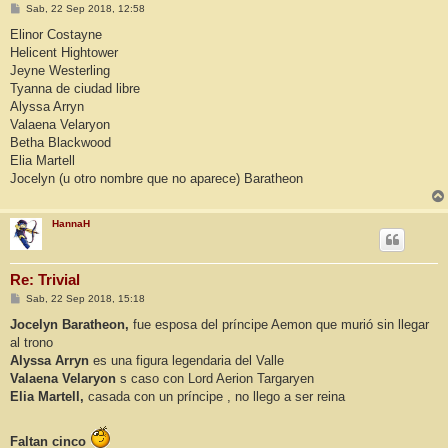
M
Sab, 22 Sep 2018, 12:58
e
n
Elinor Costayne
s
Helicent Hightower
a
j
Jeyne Westerling
e
Tyanna de ciudad libre
Alyssa Arryn
Valaena Velaryon
Betha Blackwood
Elia Martell
Jocelyn (u otro nombre que no aparece) Baratheon
HannaH
Re: Trivial
M
Sab, 22 Sep 2018, 15:18
e
n
Jocelyn Baratheon,
fue esposa del príncipe Aemon que murió sin llegar
s
al trono
a
j
Alyssa Arryn
es una figura legendaria del Valle
e
Valaena Velaryon
s caso con Lord Aerion Targaryen
Elia Martell,
casada con un príncipe , no llego a ser reina
Faltan cinco