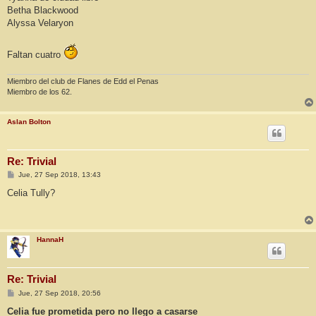
Betha Blackwood
Alyssa Velaryon
Faltan cuatro
Miembro del club de Flanes de Edd el Penas
Miembro de los 62.
Aslan Bolton
Re: Trivial
M
Jue, 27 Sep 2018, 13:43
e
n
Celia Tully?
s
a
j
e
HannaH
Re: Trivial
M
Jue, 27 Sep 2018, 20:56
e
n
Celia fue prometida pero no llego a casarse