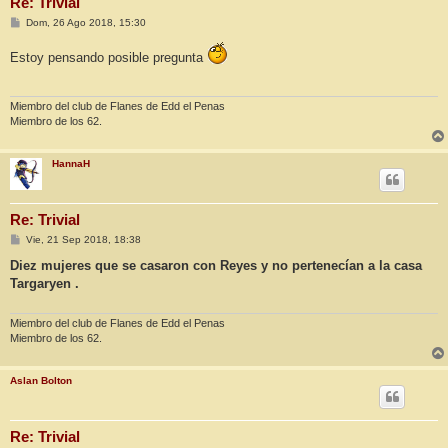
Re: Trivial
M
Dom, 26 Ago 2018, 15:30
e
n
Estoy pensando posible pregunta
s
a
j
e
Miembro del club de Flanes de Edd el Penas
Miembro de los 62.
HannaH
Re: Trivial
M
Vie, 21 Sep 2018, 18:38
e
n
Diez mujeres que se casaron con Reyes y no pertenecían a la casa
s
Targaryen .
a
j
e
Miembro del club de Flanes de Edd el Penas
Miembro de los 62.
Aslan Bolton
Re: Trivial