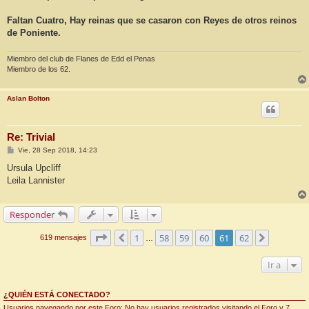
s
a
j
Faltan Cuatro, Hay reinas que se casaron con Reyes de otros reinos
e
de Poniente.
Miembro del club de Flanes de Edd el Penas
Miembro de los 62.
Aslan Bolton
Re: Trivial
M
Vie, 28 Sep 2018, 14:23
e
n
Ursula Upcliff
s
Leila Lannister
a
j
e
Responder
Página
61
de
62
1
58
59
60
61
62
Anterior
Siguiente
619 mensajes
…
Ir a
¿QUIÉN ESTÁ CONECTADO?
Usuarios navegando por este Foro: No hay usuarios registrados visitando el Foro y 7