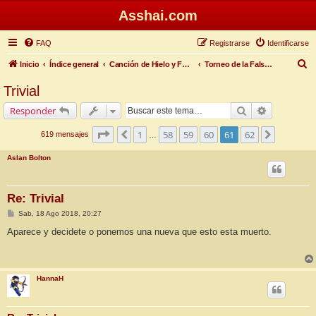
Asshai.com
FAQ
Registrarse
Identificarse
B
Inicio
Índice general
Canción de Hielo y Fuego
Torneo de la Falsa Primavera
u
Trivial
s
Buscar
Búsqueda 
Responder
c
a
Página
61
de
62
1
58
59
60
61
62
Anterior
Siguiente
619 mensajes
…
r
Aslan Bolton
Re: Trivial
M
Sab, 18 Ago 2018, 20:27
e
n
Aparece y decidete o ponemos una nueva que esto esta muerto.
s
a
j
e
HannaH