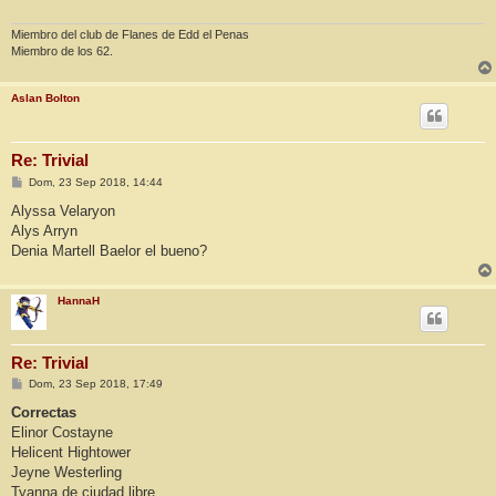
Miembro del club de Flanes de Edd el Penas
Miembro de los 62.
Aslan Bolton
Re: Trivial
M
Dom, 23 Sep 2018, 14:44
e
n
Alyssa Velaryon
s
Alys Arryn
a
j
Denia Martell Baelor el bueno?
e
HannaH
Re: Trivial
M
Dom, 23 Sep 2018, 17:49
e
n
Correctas
s
Elinor Costayne
a
j
Helicent Hightower
e
Jeyne Westerling
Tyanna de ciudad libre