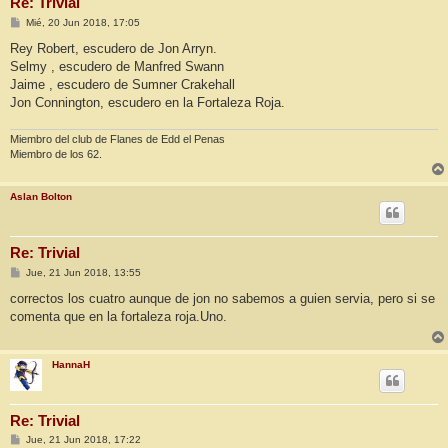
Re: Trivial
M
Mié, 20 Jun 2018, 17:05
e
n
Rey Robert, escudero de Jon Arryn.
s
Selmy , escudero de Manfred Swann
a
j
Jaime , escudero de Sumner Crakehall
e
Jon Connington, escudero en la Fortaleza Roja.
Miembro del club de Flanes de Edd el Penas
Miembro de los 62.
Aslan Bolton
Re: Trivial
M
Jue, 21 Jun 2018, 13:55
e
n
correctos los cuatro aunque de jon no sabemos a guien servia, pero si se
s
comenta que en la fortaleza roja.Uno.
a
j
e
HannaH
Re: Trivial
M
Jue, 21 Jun 2018, 17:22