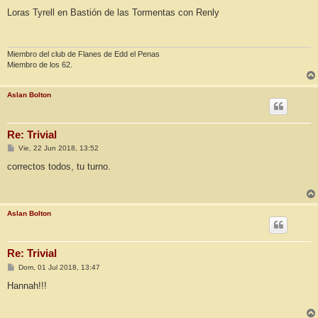
e
n
Loras Tyrell en Bastión de las Tormentas con Renly
s
a
j
e
Miembro del club de Flanes de Edd el Penas
Miembro de los 62.
Aslan Bolton
Re: Trivial
M
Vie, 22 Jun 2018, 13:52
e
n
correctos todos, tu turno.
s
a
j
e
Aslan Bolton
Re: Trivial
M
Dom, 01 Jul 2018, 13:47
e
n
Hannah!!!
s
a
j
e