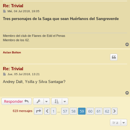
Re: Trivial
M
Mié, 04 Jul 2018, 19:05
e
n
Tres personajes de la Saga que sean Huérfanos del Sangreverde
s
a
j
e
Miembro del club de Flanes de Edd el Penas
Miembro de los 62.
Aslan Bolton
Re: Trivial
M
Jue, 05 Jul 2018, 13:21
e
n
Andrey Dalt, Ysilla y Silva Santagar?
s
a
j
e
Responder
Página
59
de
62
1
57
58
59
60
61
62
Anterior
Siguie
619 mensajes
…
Ir a