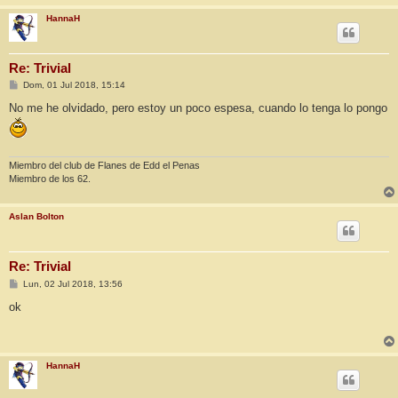
HannaH
Re: Trivial
M
Dom, 01 Jul 2018, 15:14
e
n
No me he olvidado, pero estoy un poco espesa, cuando lo tenga lo pongo
s
a
j
e
Miembro del club de Flanes de Edd el Penas
Miembro de los 62.
Aslan Bolton
Re: Trivial
M
Lun, 02 Jul 2018, 13:56
e
n
ok
s
a
j
e
HannaH