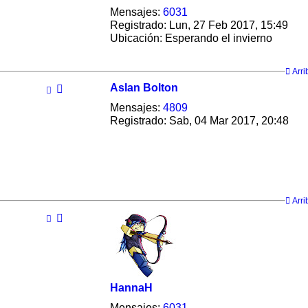
Mensajes:
6031
Registrado:
Lun, 27 Feb 2017, 15:49
Ubicación:
Esperando el invierno
Arri
Aslan Bolton
Mensajes:
4809
Registrado:
Sab, 04 Mar 2017, 20:48
Arri
HannaH
Mensajes:
6031