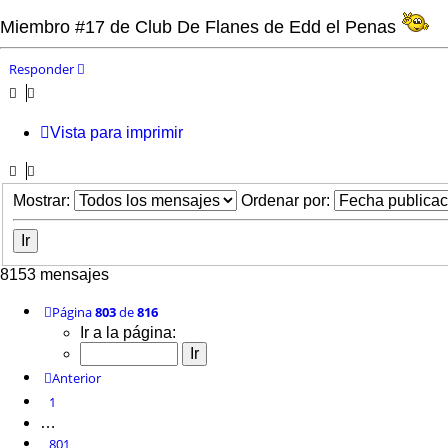
Miembro #17 de Club De Flanes de Edd el Penas
Responder
Vista para imprimir
Mostrar:
Ordenar por:
8153 mensajes
Página
803
de
816
Ir a la página:
Anterior
1
…
801