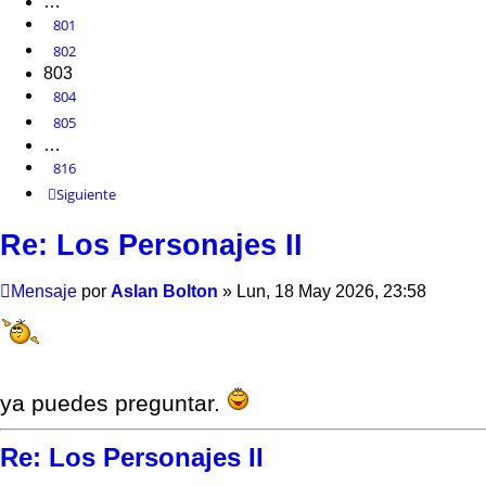
…
801
802
803
804
805
…
816
Siguiente
Re: Los Personajes II
Mensaje
por
Aslan Bolton
»
Lun, 18 May 2026, 23:58
ya puedes preguntar.
Re: Los Personajes II