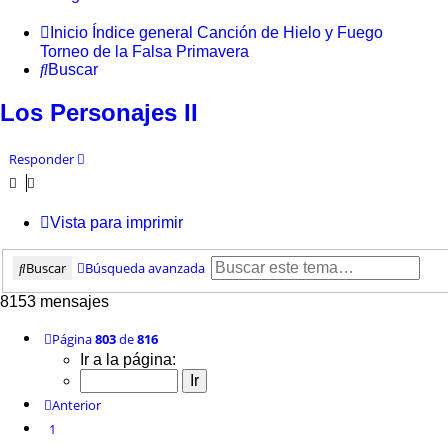
Inicio
Índice general
Canción de Hielo y Fuego
Torneo de la Falsa Primavera
Buscar
Los Personajes II
Responder
Vista para imprimir
Buscar
Búsqueda avanzada
8153 mensajes
Página
803
de
816
Ir a la página:
Anterior
1