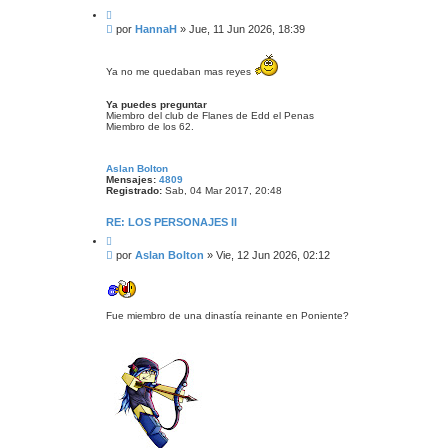
C
i
M
por
HannaH
»
Jue, 11 Jun 2026, 18:39
t
e
a
n
r
s
Ya no me quedaban mas reyes
a
j
Ya puedes preguntar
e
Miembro del club de Flanes de Edd el Penas
Miembro de los 62.
Aslan Bolton
Mensajes:
4809
Registrado:
Sab, 04 Mar 2017, 20:48
RE: LOS PERSONAJES II
C
i
M
por
Aslan Bolton
»
Vie, 12 Jun 2026, 02:12
t
e
a
n
r
s
a
Fue miembro de una dinastía reinante en Poniente?
j
e