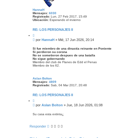
HannaH
Mensajes:
6030
Registrado:
Lun, 27 Feb 2017, 15:49
Ubicación:
Esperando el invierno
RE: LOS PERSONAJES II
C
i
M
por
HannaH
»
Mié, 17 Jun 2026, 20:14
t
e
a
n
r
Si fue miembro de una dinastia reinante en Poniente
Si perdieron su corona
s
No se sometieron despues de una batalla
a
No sigue gobernando
j
Miembro del club de Flanes de Edd el Penas
e
Miembro de los 62.
Aslan Bolton
Mensajes:
4809
Registrado:
Sab, 04 Mar 2017, 20:48
RE: LOS PERSONAJES II
C
i
M
por
Aslan Bolton
»
Jue, 18 Jun 2026, 01:08
t
e
a
n
r
Su casa esta extinta¿
s
a
Responder
j
e