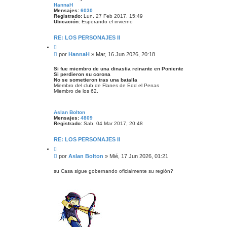
HannaH
Mensajes:
6030
Registrado:
Lun, 27 Feb 2017, 15:49
Ubicación:
Esperando el invierno
RE: LOS PERSONAJES II
C
i
M
por
HannaH
»
Mar, 16 Jun 2026, 20:18
t
e
a
n
r
Si fue miembro de una dinastia reinante en Poniente
Si perdieron su corona
s
No se sometieron tras una batalla
a
Miembro del club de Flanes de Edd el Penas
j
Miembro de los 62.
e
Aslan Bolton
Mensajes:
4809
Registrado:
Sab, 04 Mar 2017, 20:48
RE: LOS PERSONAJES II
C
i
M
por
Aslan Bolton
»
Mié, 17 Jun 2026, 01:21
t
e
a
n
r
su Casa sigue gobernando oficialmente su región?
s
a
j
e