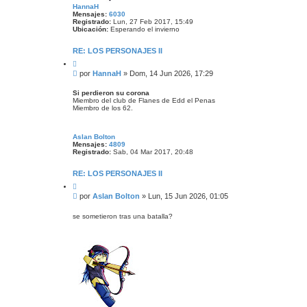
HannaH
Mensajes:
6030
Registrado:
Lun, 27 Feb 2017, 15:49
Ubicación:
Esperando el invierno
RE: LOS PERSONAJES II
C
i
M
por
HannaH
»
Dom, 14 Jun 2026, 17:29
t
e
a
n
r
Si perdieron su corona
Miembro del club de Flanes de Edd el Penas
s
Miembro de los 62.
a
j
e
Aslan Bolton
Mensajes:
4809
Registrado:
Sab, 04 Mar 2017, 20:48
RE: LOS PERSONAJES II
C
i
M
por
Aslan Bolton
»
Lun, 15 Jun 2026, 01:05
t
e
a
n
r
se sometieron tras una batalla?
s
a
j
e