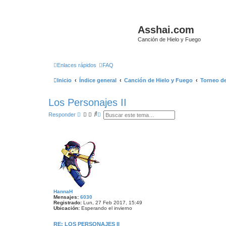
Asshai.com
Canción de Hielo y Fuego
Enlaces rápidos
FAQ
Inicio
Índice general
Canción de Hielo y Fuego
Torneo de
Los Personajes II
B
B
Responder
u
ú
s
s
c
q
a
u
r
e
d
a
a
v
a
n
z
HannaH
a
Mensajes:
6030
d
Registrado:
Lun, 27 Feb 2017, 15:49
a
Ubicación:
Esperando el invierno
RE: LOS PERSONAJES II