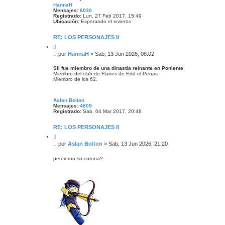
HannaH
Mensajes:
6030
Registrado:
Lun, 27 Feb 2017, 15:49
Ubicación:
Esperando el invierno
RE: LOS PERSONAJES II
C
i
M
por
HannaH
»
Sab, 13 Jun 2026, 08:02
t
e
a
n
r
Sii fue miembro de una dinastia reinante en Poniente
Miembro del club de Flanes de Edd el Penas
s
Miembro de los 62.
a
j
e
Aslan Bolton
Mensajes:
4809
Registrado:
Sab, 04 Mar 2017, 20:48
RE: LOS PERSONAJES II
C
i
M
por
Aslan Bolton
»
Sab, 13 Jun 2026, 21:20
t
e
a
n
r
perdieron su corona?
s
a
j
e