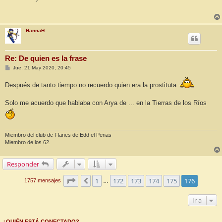
s
a
j
e
HannaH
Re: De quien es la frase
M
Jue, 21 May 2020, 20:45
e
n
Después de tanto tiempo no recuerdo quien era la prostituta
s
a
j
Solo me acuerdo que hablaba con Arya de ... en la Tierras de los Ríos
e
Miembro del club de Flanes de Edd el Penas
Miembro de los 62.
Responder
Página
176
de
176
1
172
173
174
175
176
Anterior
1757 mensajes
…
Ir a
¿QUIÉN ESTÁ CONECTADO?