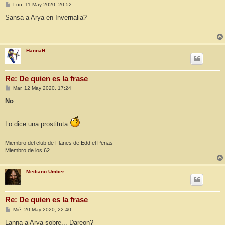
M
Lun, 11 May 2020, 20:52
e
n
Sansa a Arya en Invernalia?
s
a
j
e
HannaH
Re: De quien es la frase
M
Mar, 12 May 2020, 17:24
e
n
No
s
a
j
Lo dice una prostituta
e
Miembro del club de Flanes de Edd el Penas
Miembro de los 62.
Mediano Umber
Re: De quien es la frase
M
Mié, 20 May 2020, 22:40
e
n
Lanna a Arya sobre... Dareon?