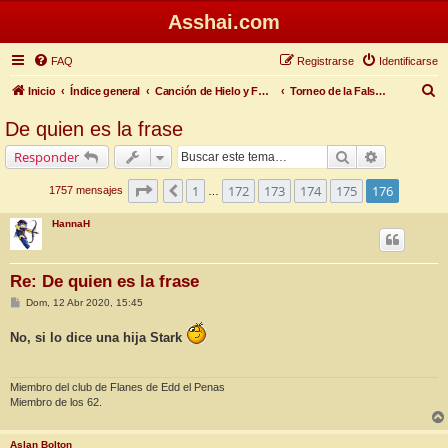
Asshai.com
FAQ
Registrarse
Identificarse
B
Inicio
Índice general
Canción de Hielo y Fuego
Torneo de la Falsa Primavera
u
De quien es la frase
s
Buscar
Búsqueda 
Responder
c
a
Página
176
de
176
1
172
173
174
175
176
Anterior
1757 mensajes
…
r
HannaH
Re: De quien es la frase
M
Dom, 12 Abr 2020, 15:45
e
n
No, si lo dice una hija Stark
s
a
j
e
Miembro del club de Flanes de Edd el Penas
Miembro de los 62.
Aslan Bolton