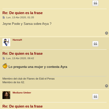
Re: De quien es la frase
M
Lun, 13 Abr 2020, 01:35
e
n
Jeyne Poole y Sansa sobre Arya ?
s
a
j
e
HannaH
Re: De quien es la frase
M
Lun, 13 Abr 2020, 09:42
e
n
Lo pregunta una mujer y contesta Ayra
s
a
j
e
Miembro del club de Flanes de Edd el Penas
Miembro de los 62.
Mediano Umber
Re: De quien es la frase