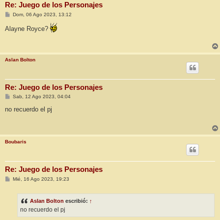
Re: Juego de los Personajes
M
Dom, 06 Ago 2023, 13:12
e
n
Alayne Royce?
s
a
j
e
Aslan Bolton
Re: Juego de los Personajes
M
Sab, 12 Ago 2023, 04:04
e
n
no recuerdo el pj
s
a
j
e
Boubaris
Re: Juego de los Personajes
M
Mié, 16 Ago 2023, 19:23
e
n
s
Aslan Bolton
escribió:
↑
a
j
no recuerdo el pj
e