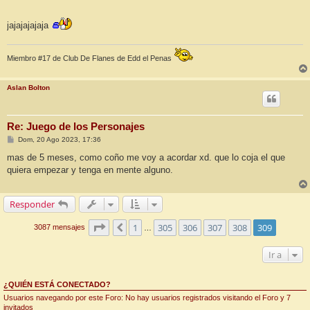
jajajajajaja
Miembro #17 de Club De Flanes de Edd el Penas
Aslan Bolton
Re: Juego de los Personajes
M
Dom, 20 Ago 2023, 17:36
e
n
mas de 5 meses, como coño me voy a acordar xd. que lo coja el que
s
quiera empezar y tenga en mente alguno.
a
j
e
Responder
Página
309
de
309
1
305
306
307
308
309
Anterior
3087 mensajes
…
Ir a
¿QUIÉN ESTÁ CONECTADO?
Usuarios navegando por este Foro: No hay usuarios registrados visitando el Foro y 7
invitados