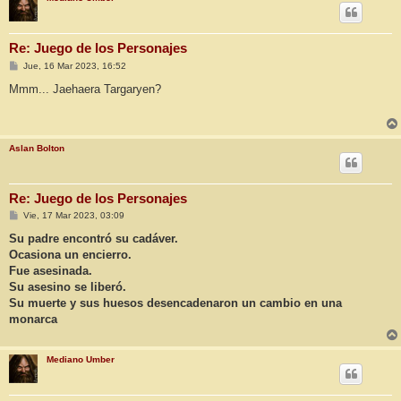
Re: Juego de los Personajes
M
Jue, 16 Mar 2023, 16:52
e
n
Mmm... Jaehaera Targaryen?
s
a
j
e
Aslan Bolton
Re: Juego de los Personajes
M
Vie, 17 Mar 2023, 03:09
e
n
Su padre encontró su cadáver.
s
Ocasiona un encierro.
a
j
Fue asesinada.
e
Su asesino se liberó.
Su muerte y sus huesos desencadenaron un cambio en una
monarca
Mediano Umber