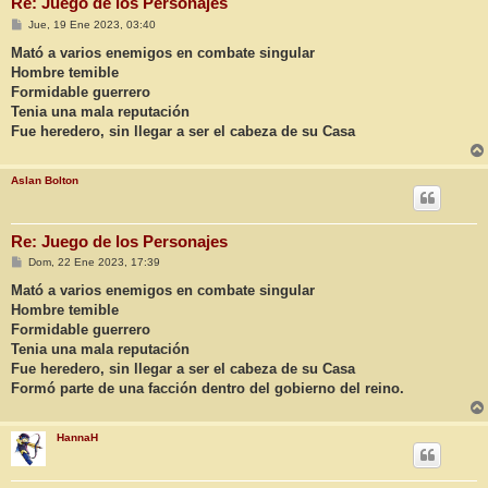
Re: Juego de los Personajes
M
Jue, 19 Ene 2023, 03:40
e
n
Mató a varios enemigos en combate singular
s
Hombre temible
a
j
Formidable guerrero
e
Tenia una mala reputación
Fue heredero, sin llegar a ser el cabeza de su Casa
Aslan Bolton
Re: Juego de los Personajes
M
Dom, 22 Ene 2023, 17:39
e
n
Mató a varios enemigos en combate singular
s
Hombre temible
a
j
Formidable guerrero
e
Tenia una mala reputación
Fue heredero, sin llegar a ser el cabeza de su Casa
Formó parte de una facción dentro del gobierno del reino.
HannaH