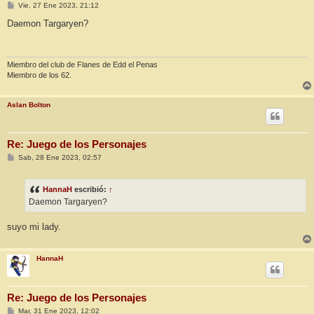
M
Vie, 27 Ene 2023, 21:12
e
n
Daemon Targaryen?
s
a
j
e
Miembro del club de Flanes de Edd el Penas
Miembro de los 62.
Aslan Bolton
Re: Juego de los Personajes
M
Sab, 28 Ene 2023, 02:57
e
n
s
HannaH
escribió:
↑
a
j
Daemon Targaryen?
e
suyo mi lady.
HannaH
Re: Juego de los Personajes
M
Mar, 31 Ene 2023, 12:02