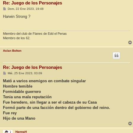
Re: Juego de los Personajes
M
Dom, 22 Ene 2023, 19:48
e
n
Harwin Strong ?
s
a
j
e
Miembro del club de Flanes de Edd el Penas
Miembro de los 62.
Aslan Bolton
Re: Juego de los Personajes
M
Mié, 25 Ene 2023, 03:09
e
n
Mató a varios enemigos en combate singular
s
Hombre temible
a
j
Formidable guerrero
e
Tenia una mala reputación
Fue heredero, sin llegar a ser el cabeza de su Casa
Formó parte de una facción dentro del gobierno del reino.
Fue rey
Hijo de una Mano
HannaH