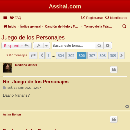
Asshai.com
FAQ
Registrarse
Identificarse
B
Inicio
Índice general
Canción de Hielo y Fuego
Torneo de la Falsa Primavera
u
Juego de los Personajes
s
Buscar
Búsqueda 
Responder
c
a
Página
306
de
309
1
304
305
306
307
308
309
Anterior
Si
3087 mensajes
…
r
Mediano Umber
Re: Juego de los Personajes
M
Mié, 18 Ene 2023, 12:37
e
n
Daario Naharis?
s
a
j
e
Aslan Bolton