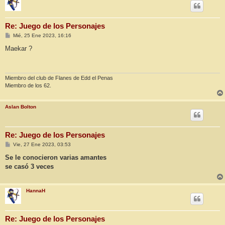
Re: Juego de los Personajes
M
Mié, 25 Ene 2023, 16:16
e
n
Maekar ?
s
a
j
e
Miembro del club de Flanes de Edd el Penas
Miembro de los 62.
Aslan Bolton
Re: Juego de los Personajes
M
Vie, 27 Ene 2023, 03:53
e
n
Se le conocieron varias amantes
s
se casó 3 veces
a
j
e
HannaH
Re: Juego de los Personajes