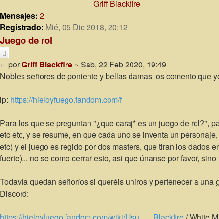
Griff Blackfire
avanzada
Mensajes:
2
Registrado:
Mié, 05 Dic 2018, 20:12
Juego de rol
Citar
Mensaje
por
Griff Blackfire
»
Sab, 22 Feb 2020, 19:49
Nobles señores de poniente y bellas damas, os comento que yo 
ip:
https://hieloyfuego.fandom.com/f
Para los que se preguntan "¿que caraj* es un juego de rol?", p
etc etc, y se resume, en que cada uno se inventa un personaje, y 
etc) y el juego es regido por dos masters, que tiran los dados
fuerte)... no se como cerrar esto, asi que únanse por favor, sino
Todavía quedan señoríos si queréis uniros y pertenecer a una g
Discord:
https://hieloyfuego.fandom.com/wiki/Usu ... _Blackfire
/ White 