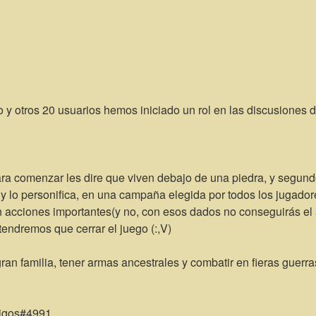
y otros 20 usuarios hemos iniciado un rol en las discusiones d
ara comenzar les dire que viven debajo de una piedra, y segundo
lo personifica, en una campaña elegida por todos los jugadores, h
 en acciones importantes(y no, con esos dados no conseguirás el
 tendremos que cerrar el juego (:,V)
ran familia, tener armas ancestrales y combatir en fieras guerr
Migos#4991