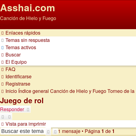
Asshai.com
Canción de Hielo y Fuego
Obviar
Enlaces rápidos
Temas sin respuesta
Temas activos
Buscar
El Equipo
FAQ
Identificarse
Registrarse
Inicio
Índice general
Canción de Hielo y Fuego
Torneo de la
Juego de rol
Responder
Vista para imprimir
1 mensaje • Página
1
de
1
Buscar
Búsqueda