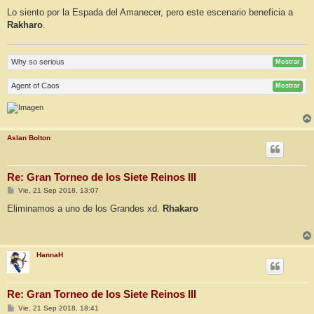
e
Lo siento por la Espada del Amanecer, pero este escenario beneficia a
Rakharo
.
Why so serious
Mostrar
Agent of Caos
Mostrar
Aslan Bolton
Re: Gran Torneo de los Siete Reinos III
M
Vie, 21 Sep 2018, 13:07
e
n
Eliminamos a uno de los Grandes xd.
Rhakaro
s
a
j
e
HannaH
Re: Gran Torneo de los Siete Reinos III
M
Vie, 21 Sep 2018, 18:41