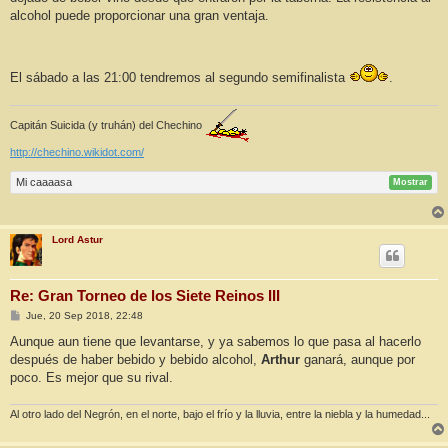
alcohol puede proporcionar una gran ventaja.
El sábado a las 21:00 tendremos al segundo semifinalista
.
Capitán Suicida (y truhán) del Chechino
http://chechino.wikidot.com/
Mi caaaasa
Mostrar
Lord Astur
Re: Gran Torneo de los Siete Reinos III
M
Jue, 20 Sep 2018, 22:48
e
n
Aunque aun tiene que levantarse, y ya sabemos lo que pasa al hacerlo
s
después de haber bebido y bebido alcohol,
Arthur
ganará, aunque por
a
j
poco. Es mejor que su rival.
e
Al otro lado del Negrón, en el norte, bajo el frío y la lluvia, entre la niebla y la humedad...