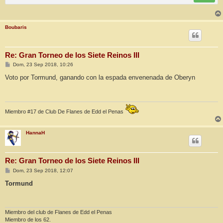
Boubaris
Re: Gran Torneo de los Siete Reinos III
M
Dom, 23 Sep 2018, 10:26
e
n
Voto por Tormund, ganando con la espada envenenada de Oberyn
s
a
j
e
Miembro #17 de Club De Flanes de Edd el Penas
HannaH
Re: Gran Torneo de los Siete Reinos III
M
Dom, 23 Sep 2018, 12:07
e
n
Tormund
s
a
j
e
Miembro del club de Flanes de Edd el Penas
Miembro de los 62.