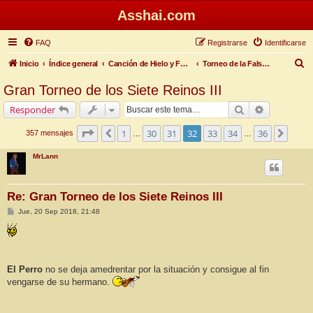
Asshai.com
FAQ
Registrarse
Identificarse
B
Inicio
Índice general
Canción de Hielo y Fuego
Torneo de la Falsa Primavera
u
Gran Torneo de los Siete Reinos III
s
Buscar
Búsqueda 
Responder
c
a
Página
32
de
36
1
30
31
32
33
34
36
Anterior
Sigui
357 mensajes
…
…
r
MrLann
Re: Gran Torneo de los Siete Reinos III
M
Jue, 20 Sep 2018, 21:48
e
n
s
a
j
e
El Perro
no se deja amedrentar por la situación y consigue al fin
vengarse de su hermano.