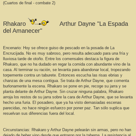
(Cuartos de final - combate 2)
Rhakaro
Arthur Dayne "La Espada
del Amanecer"
Encenario: Hoy se ofrece guiso de pescado en la posada de La
Encrucijada. No es muy sabroso, pero resulta adecuado para una fría y
lluviosa tarde de otoño. Entre los comensales destaca la figura de
Rhakaro, que no ha dudado en regar la comida con abundante vino de la
casa. Al terminar su ración, se levanta para abandonar local, tropezando
torpemente contra un taburete. Entonces escucha las risas ebrias y
chanzas de una mesa contigua. Se trata de Arthur Dayne, que comenta
burlonamente la escena. Rhakaro se pone en pie, recoge su jarra y se
planta delante de Arthur Dayne. Sin cruzar ninguna palabra, Rhakaro
arroja los restos de su jarra sobre la cara de Arthur Dayne, que se levanta
hecho una furia. El posadero, que ya ha visto demasiadas escenas
parecidas, no hace ningún esfuerzo por poner paz. Tan sólo suplica que
resuelvan sus diferencias fuera del local.
Circunstancias: Rhakaro y Arthur Dayne pelearán sin armas, pero no han
dejado de beber vino desde que entraron por la taberna. La resistencia al