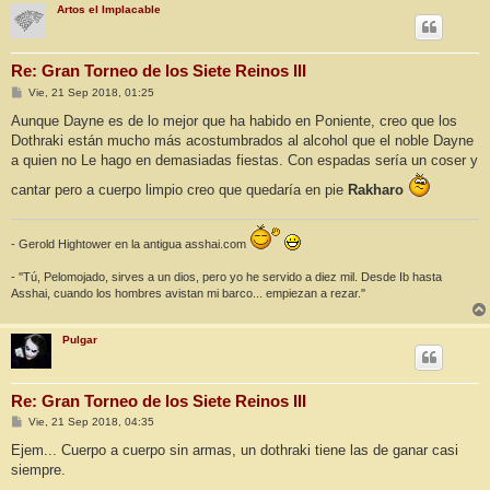
Artos el Implacable
Re: Gran Torneo de los Siete Reinos III
M
Vie, 21 Sep 2018, 01:25
e
n
Aunque Dayne es de lo mejor que ha habido en Poniente, creo que los
s
Dothraki están mucho más acostumbrados al alcohol que el noble Dayne
a
j
a quien no Le hago en demasiadas fiestas. Con espadas sería un coser y
e
cantar pero a cuerpo limpio creo que quedaría en pie
Rakharo
- Gerold Hightower en la antigua asshai.com
- ''Tú, Pelomojado, sirves a un dios, pero yo he servido a diez mil. Desde Ib hasta
Asshai, cuando los hombres avistan mi barco... empiezan a rezar.''
Pulgar
Re: Gran Torneo de los Siete Reinos III
M
Vie, 21 Sep 2018, 04:35
e
n
Ejem... Cuerpo a cuerpo sin armas, un dothraki tiene las de ganar casi
s
siempre.
a
j