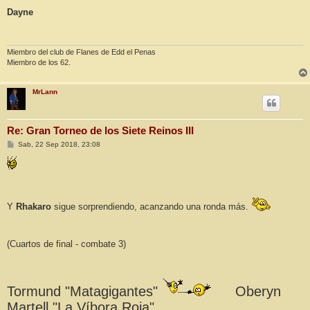
e
n
Dayne
s
a
j
e
Miembro del club de Flanes de Edd el Penas
Miembro de los 62.
MrLann
Re: Gran Torneo de los Siete Reinos III
M
Sab, 22 Sep 2018, 23:08
e
n
s
a
j
e
Y
Rhakaro
sigue sorprendiendo, acanzando una ronda más.
(Cuartos de final - combate 3)
Tormund "Matagigantes"
Oberyn
Martell "La Víbora Roja"