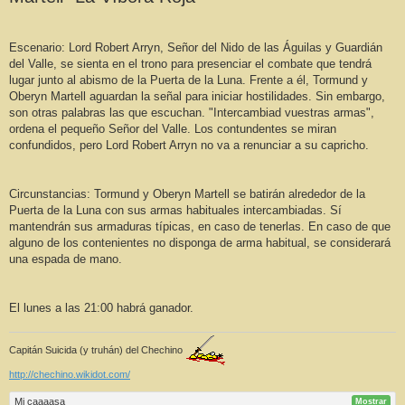
Escenario: Lord Robert Arryn, Señor del Nido de las Águilas y Guardián
del Valle, se sienta en el trono para presenciar el combate que tendrá
lugar junto al abismo de la Puerta de la Luna. Frente a él, Tormund y
Oberyn Martell aguardan la señal para iniciar hostilidades. Sin embargo,
son otras palabras las que escuchan. "Intercambiad vuestras armas",
ordena el pequeño Señor del Valle. Los contundentes se miran
confundidos, pero Lord Robert Arryn no va a renunciar a su capricho.
Circunstancias: Tormund y Oberyn Martell se batirán alrededor de la
Puerta de la Luna con sus armas habituales intercambiadas. Sí
mantendrán sus armaduras típicas, en caso de tenerlas. En caso de que
alguno de los contenientes no disponga de arma habitual, se considerará
una espada de mano.
El lunes a las 21:00 habrá ganador.
Capitán Suicida (y truhán) del Chechino
http://chechino.wikidot.com/
Mi caaaasa
Mostrar