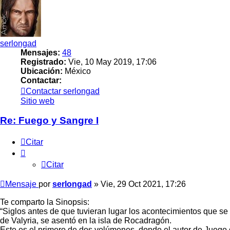
serlongad
Mensajes:
48
Registrado:
Vie, 10 May 2019, 17:06
Ubicación:
México
Contactar:
Contactar serlongad
Sitio web
Re: Fuego y Sangre I
Citar
Citar
Mensaje
por
serlongad
»
Vie, 29 Oct 2021, 17:26
Te comparto la Sinopsis:
“Siglos antes de que tuvieran lugar los acontecimientos que se
de Valyria, se asentó en la isla de Rocadragón.
Este es el primero de dos volúmenes, donde el autor de Juego de