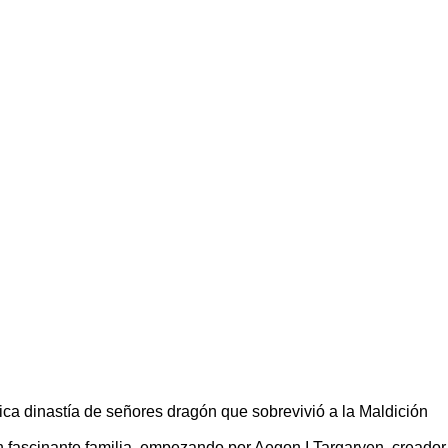
nica dinastía de señores dragón que sobrevivió a la Maldición
an fascinante familia, empezando por Aegon I Targaryen, creador