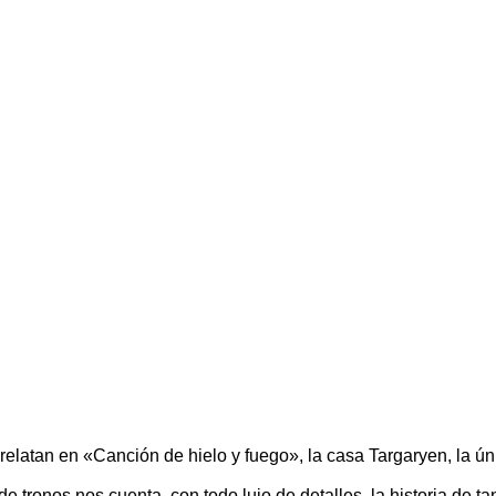
 relatan en «Canción de hielo y fuego», la casa Targaryen, la ú
 tronos nos cuenta, con todo lujo de detalles, la historia de t