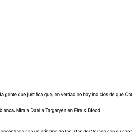
la gente que justifica que, en verdad no hay indicios de que Cor
blanca. Mira a Daella Targaryen en Fire & Blood :
a encontrado con un príncipe de las Islas del Verano con su cap