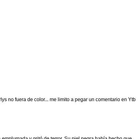
lys no fuera de color... me limito a pegar un comentario en Ytb
a emplumada y gritó de terror. Su piel negra había hecho que