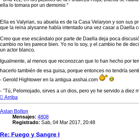
ella lo tomara por un demonio “
Ella es Valyrian, su abuela es de la Casa Velaryon y son sus p
que la reina alysanne había intentado una vez casar a Daella c
Creo que ese escándalo por parte de Daella deja poca discusió
cambio no les parece bien. Yo no lo soy, y el cambio he de de
un actor blanco.
Igualmente, al menos que reconozcan que lo han hecho por te
hacerlo también de esa guisa, porque entonces no tendría senti
- Gerold Hightower en la antigua asshai.com
- ''Tú, Pelomojado, sirves a un dios, pero yo he servido a diez 
Arriba
Aslan Bolton
Mensajes:
4808
Registrado:
Sab, 04 Mar 2017, 20:48
Re: Fuego y Sangre I