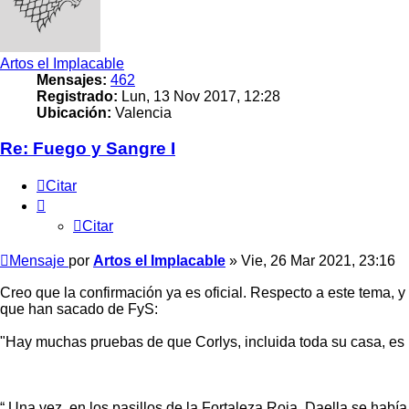
Artos el Implacable
Mensajes:
462
Registrado:
Lun, 13 Nov 2017, 12:28
Ubicación:
Valencia
Re: Fuego y Sangre I
Citar
Citar
Mensaje
por
Artos el Implacable
»
Vie, 26 Mar 2021, 23:16
Creo que la confirmación ya es oficial. Respecto a este tema, y 
que han sacado de FyS:
"Hay muchas pruebas de que Corlys, incluida toda su casa, es 
“ Una vez, en los pasillos de la Fortaleza Roja, Daella se habí