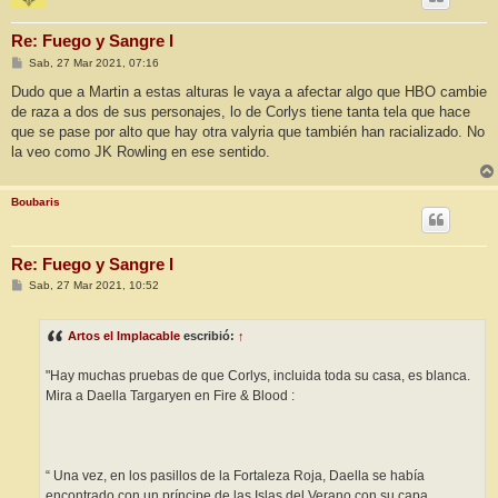
Re: Fuego y Sangre I
M
Sab, 27 Mar 2021, 07:16
e
n
Dudo que a Martin a estas alturas le vaya a afectar algo que HBO cambie
s
de raza a dos de sus personajes, lo de Corlys tiene tanta tela que hace
a
j
que se pase por alto que hay otra valyria que también han racializado. No
e
la veo como JK Rowling en ese sentido.
Boubaris
Re: Fuego y Sangre I
M
Sab, 27 Mar 2021, 10:52
e
n
s
Artos el Implacable
escribió:
↑
a
j
e
"Hay muchas pruebas de que Corlys, incluida toda su casa, es blanca.
Mira a Daella Targaryen en Fire & Blood :
“ Una vez, en los pasillos de la Fortaleza Roja, Daella se había
encontrado con un príncipe de las Islas del Verano con su capa