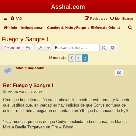
Asshai.com
FAQ
Registrarse
Identificarse
B
Inicio
Índice general
Canción de Hielo y Fuego
El Mercado Oriental
u
Fuego y Sangre I
s
Buscar
Búsqueda 
Responder
c
a
1
2
Anterior
15 mensajes
r
Artos el Implacable
Re: Fuego y Sangre I
M
Vie, 26 Mar 2021, 23:16
e
n
Creo que la confirmación ya es oficial. Respecto a este tema, y la gente
s
que justifica que, en verdad no hay indicios de que Corlys no fuera de
a
j
color... me limito a pegar un comentario en Ytb que han sacado de FyS:
e
"Hay muchas pruebas de que Corlys, incluida toda su casa, es blanca.
Mira a Daella Targaryen en Fire & Blood :