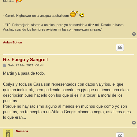
obra...
- Gerold Hightower en la antigua asshai.com
- ''Tú, Pelomojado, sirves a un dios, pero yo he servido a diez mil. Desde Ib hasta
Asshai, cuando los hombres avistan mi barco... empiezan a rezar.''
Aslan Bolton
Re: Fuego y Sangre I
M
Sab, 27 Mar 2021, 00:44
e
n
Martin ya pasa de todo.
s
a
j
Corlys y toda su Casa son representados con datos valyrios, el que
e
quieran incluir ok, pero pudiendo hacerlo en pjs que no tienen una clara
descripcion pues hacerlo con los que si es ir a tocar la moral de los
puristas.
Porque no hay racismo alguno al menos en muchos que como yo son
puristas, no te acepto a un Atila o Gengis blanco o negro, asiaticos q es
lo que eran...
Nómada