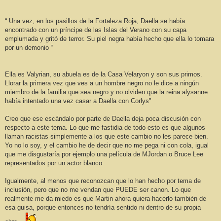
“ Una vez, en los pasillos de la Fortaleza Roja, Daella se había
encontrado con un príncipe de las Islas del Verano con su capa
emplumada y gritó de terror. Su piel negra había hecho que ella lo tomara
por un demonio “
Ella es Valyrian, su abuela es de la Casa Velaryon y son sus primos.
Llorar la primera vez que ves a un hombre negro no le dice a ningún
miembro de la familia que sea negro y no olviden que la reina alysanne
había intentado una vez casar a Daella con Corlys"
Creo que ese escándalo por parte de Daella deja poca discusión con
respecto a este tema. Lo que me fastidia de todo esto es que algunos
llaman racistas simplemente a los que este cambio no les parece bien.
Yo no lo soy, y el cambio he de decir que no me pega ni con cola, igual
que me disgustaría por ejemplo una película de MJordan o Bruce Lee
representados por un actor blanco.
Igualmente, al menos que reconozcan que lo han hecho por tema de
inclusión, pero que no me vendan que PUEDE ser canon. Lo que
realmente me da miedo es que Martin ahora quiera hacerlo también de
esa guisa, porque entonces no tendría sentido ni dentro de su propia