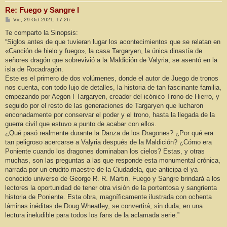
Re: Fuego y Sangre I
M
Vie, 29 Oct 2021, 17:26
e
n
Te comparto la Sinopsis:
s
“Siglos antes de que tuvieran lugar los acontecimientos que se relatan en
a
j
«Canción de hielo y fuego», la casa Targaryen, la única dinastía de
e
señores dragón que sobrevivió a la Maldición de Valyria, se asentó en la
isla de Rocadragón.
Este es el primero de dos volúmenes, donde el autor de Juego de tronos
nos cuenta, con todo lujo de detalles, la historia de tan fascinante familia,
empezando por Aegon I Targaryen, creador del icónico Trono de Hierro, y
seguido por el resto de las generaciones de Targaryen que lucharon
enconadamente por conservar el poder y el trono, hasta la llegada de la
guerra civil que estuvo a punto de acabar con ellos.
¿Qué pasó realmente durante la Danza de los Dragones? ¿Por qué era
tan peligroso acercarse a Valyria después de la Maldición? ¿Cómo era
Poniente cuando los dragones dominaban los cielos? Estas, y otras
muchas, son las preguntas a las que responde esta monumental crónica,
narrada por un erudito maestre de la Ciudadela, que anticipa el ya
conocido universo de George R. R. Martin. Fuego y Sangre brindará a los
lectores la oportunidad de tener otra visión de la portentosa y sangrienta
historia de Poniente. Esta obra, magníficamente ilustrada con ochenta
láminas inéditas de Doug Wheatley, se convertirá, sin duda, en una
lectura ineludible para todos los fans de la aclamada serie.”
_____________________________________________________________