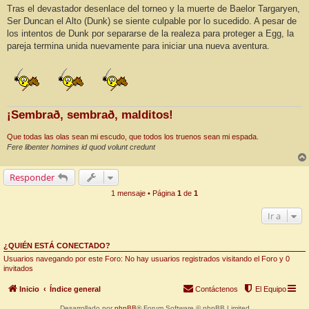
Tras el devastador desenlace del torneo y la muerte de Baelor Targaryen,
Ser Duncan el Alto (Dunk) se siente culpable por lo sucedido. A pesar de
los intentos de Dunk por separarse de la realeza para proteger a Egg, la
pareja termina unida nuevamente para iniciar una nueva aventura.
¡Sembrað, sembrað, malditos!
Que todas las olas sean mi escudo, que todos los truenos sean mi espada.
Fere libenter homines id quod volunt credunt
Responder
1 mensaje • Página
1
de
1
Ir a
¿QUIÉN ESTÁ CONECTADO?
Usuarios navegando por este Foro: No hay usuarios registrados visitando el Foro y 0
invitados
Inicio
Índice general
Contáctenos
El Equipo
Desarrollado por
phpBB
® Forum Software © phpBB Limited