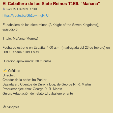
El Caballero de los Siete Reinos T1E6. "Mañana"
M
Dom, 22 Feb 2026, 17:48
e
n
https://youtu.be/Gh1bwImgPnU
s
a
j
El caballero de los siete reinos (A Knight of the Seven Kingdoms),
e
episodio 6.
Título: Mañana (Morrow)
Fecha de estreno en España: 4:00 a.m. (madrugada del 23 de febrero) en
HBO España / HBO Max
Duración aproximada: 30 minutos
Créditos
Director:
Creador de la serie: Ira Parker
Basada en: Cuentos de Dunk y Egg, de George R. R. Martin
Productor ejecutivo: George R. R. Martin
Guion: Adaptación del relato El caballero errante
🧭 Sinopsis