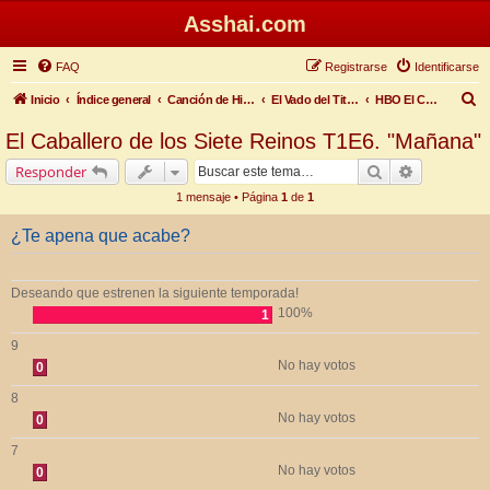
Asshai.com
FAQ
Registrarse
Identificarse
B
Inicio
Índice general
Canción de Hielo y Fuego
El Vado del Titiritero
HBO El Caballero de los Siete Reinos T1
u
El Caballero de los Siete Reinos T1E6. "Mañana"
s
Buscar
Búsqueda 
Responder
c
1 mensaje • Página
1
de
1
a
r
¿Te apena que acabe?
Deseando que estrenen la siguiente temporada!
100%
1
9
No hay votos
0
8
No hay votos
0
7
No hay votos
0