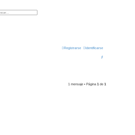
queda avanzada
Registrarse
Identificarse
B
u
s
c
1 mensaje • Página
1
de
1
a
r