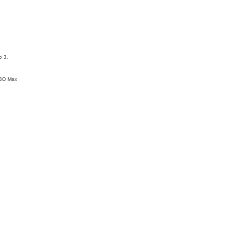
o 3.
HBO Max