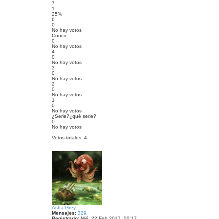
7
1
25%
6
0
No hay votos
Conco
0
No hay votos
4
0
No hay votos
3
0
No hay votos
2
0
No hay votos
1
0
No hay votos
¿Serie?¿qué serie?
0
No hay votos
Votos totales:
4
Asha Grey
Mensajes:
329
Registrado:
Mié, 22 Feb 2017, 00:17