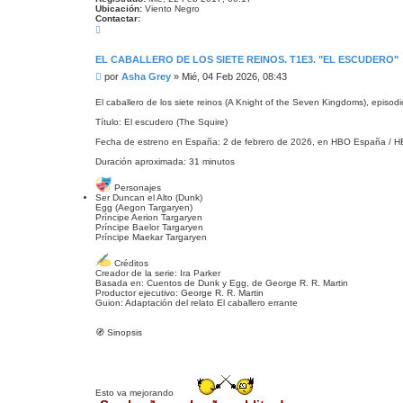
Ubicación:
Viento Negro
Contactar:
C
o
n
t
EL CABALLERO DE LOS SIETE REINOS. T1E3. "EL ESCUDERO"
a
M
por
Asha Grey
»
Mié, 04 Feb 2026, 08:43
c
t
e
a
n
El caballero de los siete reinos (A Knight of the Seven Kingdoms), episodi
r
s
A
Título: El escudero (The Squire)
a
s
h
j
Fecha de estreno en España: 2 de febrero de 2026, en HBO España / 
a
e
G
Duración aproximada: 31 minutos
r
e
y
Personajes
Ser Duncan el Alto (Dunk)
Egg (Aegon Targaryen)
Príncipe Aerion Targaryen
Príncipe Baelor Targaryen
Príncipe Maekar Targaryen
Créditos
Creador de la serie: Ira Parker
Basada en: Cuentos de Dunk y Egg, de George R. R. Martin
Productor ejecutivo: George R. R. Martin
Guion: Adaptación del relato El caballero errante
🧭 Sinopsis
Esto va mejorando