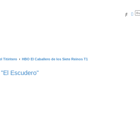
Buscar
Bús
l Titiritero
HBO El Caballero de los Siete Reinos T1
 "El Escudero"