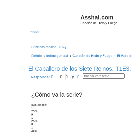
Asshai.com
Canción de Hielo y Fuego
Obviar
Enlaces rápidos
FAQ
Inicio
Índice general
Canción de Hielo y Fuego
El Vado de
El Caballero de los Siete Reinos. T1E3.
Buscar
Búsqueda avanzada
Responder
¿Cómo va la serie?
¡Mis dieses!
1
25%
9
1
25%
8
1
25%