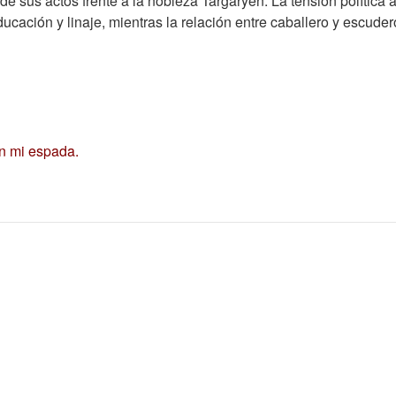
de sus actos frente a la nobleza Targaryen. La tensión política
ación y linaje, mientras la relación entre caballero y escudero
an mi espada.