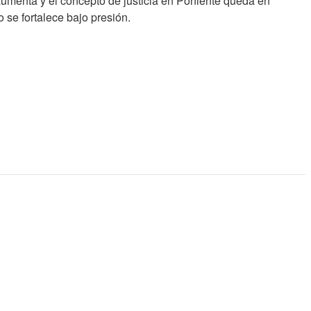
 aumenta y el concepto de justicia en Poniente queda en
 se fortalece bajo presión.