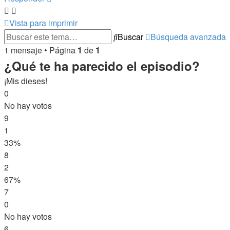
Vista para imprimir
Buscar
Búsqueda avanzada
1 mensaje • Página
1
de
1
¿Qué te ha parecido el episodio?
¡Mis dieses!
0
No hay votos
9
1
33%
8
2
67%
7
0
No hay votos
6