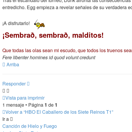
Tras el escándalo del torneo, Dunk afronta las consecuencias 
entredicho. Egg empieza a revelar señales de su verdadera educ
¡A disfrutarlo!
¡Sembrað, sembrað, malditos!
Que todas las olas sean mi escudo, que todos los truenos se
Fere libenter homines id quod volunt credunt
Arriba
Responder
Vista para imprimir
1 mensaje • Página
1
de
1
Volver a “HBO El Caballero de los Siete Reinos T1”
Ir a
Canción de Hielo y Fuego