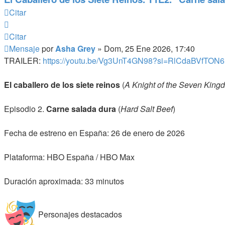
Citar
Citar
Mensaje
por
Asha Grey
»
Dom, 25 Ene 2026, 17:40
TRAILER:
https://youtu.be/Vg3UnT4GN98?si=RlCdaBVfTON6
El caballero de los siete reinos
(
A Knight of the Seven King
Episodio 2.
Carne salada dura
(
Hard Salt Beef
)
Fecha de estreno en España: 26 de enero de 2026
Plataforma: HBO España / HBO Max
Duración aproximada: 33 minutos
Personajes destacados