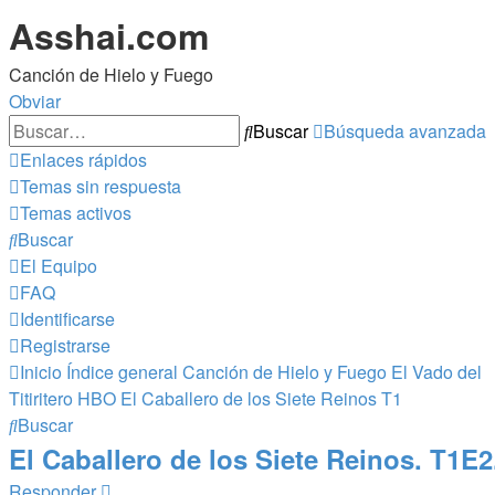
Asshai.com
Canción de Hielo y Fuego
Obviar
Buscar
Búsqueda avanzada
Enlaces rápidos
Temas sin respuesta
Temas activos
Buscar
El Equipo
FAQ
Identificarse
Registrarse
Inicio
Índice general
Canción de Hielo y Fuego
El Vado del
Titiritero
HBO El Caballero de los Siete Reinos T1
Buscar
El Caballero de los Siete Reinos. T1E2
Responder