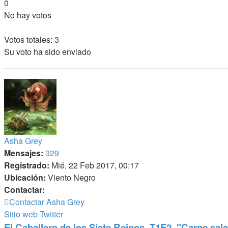
0
No hay votos
Votos totales:
3
Su voto ha sido enviado
Asha Grey
Mensajes:
329
Registrado:
Mié, 22 Feb 2017, 00:17
Ubicación:
Viento Negro
Contactar:
Contactar Asha Grey
Sitio web
Twitter
El Caballero de los Siete Reinos. T1E2. "Carne sal