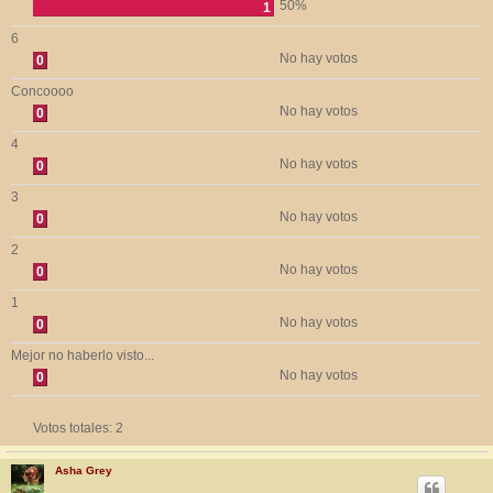
50%
1
6
No hay votos
0
Concoooo
No hay votos
0
4
No hay votos
0
3
No hay votos
0
2
No hay votos
0
1
No hay votos
0
Mejor no haberlo visto...
No hay votos
0
Votos totales:
2
Asha Grey