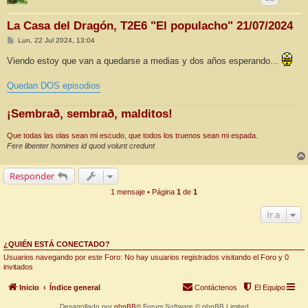
La Casa del Dragón, T2E6 "El populacho" 21/07/2024
M
Lun, 22 Jul 2024, 13:04
e
n
Viendo estoy que van a quedarse a medias y dos años esperando...
s
a
j
Quedan DOS episodios
e
¡Sembrað, sembrað, malditos!
Que todas las olas sean mi escudo, que todos los truenos sean mi espada.
Fere libenter homines id quod volunt credunt
Responder
1 mensaje • Página
1
de
1
Ir a
¿QUIÉN ESTÁ CONECTADO?
Usuarios navegando por este Foro: No hay usuarios registrados visitando el Foro y 0
invitados
Inicio
Índice general
Contáctenos
El Equipo
Desarrollado por
phpBB
® Forum Software © phpBB Limited