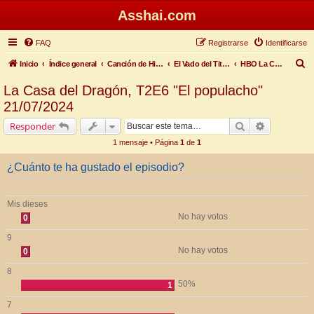
Asshai.com
FAQ
Registrarse
Identificarse
B
Inicio
Índice general
Canción de Hielo y Fuego
El Vado del Titiritero
HBO La Casa del Dragón Temporada 2
u
La Casa del Dragón, T2E6 "El populacho"
s
21/07/2024
c
Buscar
Búsqueda 
Responder
a
1 mensaje • Página
1
de
1
r
¿Cuánto te ha gustado el episodio?
Mis dieses
No hay votos
0
9
No hay votos
0
8
50%
1
7