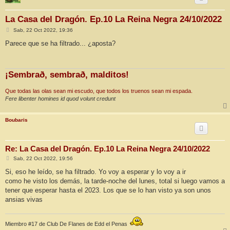
La Casa del Dragón. Ep.10 La Reina Negra 24/10/2022
M
Sab, 22 Oct 2022, 19:36
e
n
Parece que se ha filtrado... ¿aposta?
s
a
j
e
¡Sembrað, sembrað, malditos!
Que todas las olas sean mi escudo, que todos los truenos sean mi espada.
Fere libenter homines id quod volunt credunt
Boubaris
Re: La Casa del Dragón. Ep.10 La Reina Negra 24/10/2022
M
Sab, 22 Oct 2022, 19:56
e
n
Si, eso he leído, se ha filtrado. Yo voy a esperar y lo voy a ir
s
como he visto los demás, la tarde-noche del lunes, total si luego vamos a
a
j
tener que esperar hasta el 2023. Los que se lo han visto ya son unos
e
ansias vivas
Miembro #17 de Club De Flanes de Edd el Penas