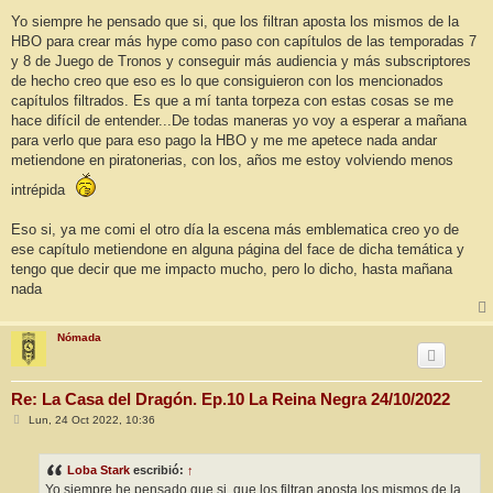
e
n
Yo siempre he pensado que si, que los filtran aposta los mismos de la
s
HBO para crear más hype como paso con capítulos de las temporadas 7
a
j
y 8 de Juego de Tronos y conseguir más audiencia y más subscriptores
e
de hecho creo que eso es lo que consiguieron con los mencionados
capítulos filtrados. Es que a mí tanta torpeza con estas cosas se me
hace difícil de entender...De todas maneras yo voy a esperar a mañana
para verlo que para eso pago la HBO y me me apetece nada andar
metiendone en piratonerias, con los, años me estoy volviendo menos
intrépida
Eso si, ya me comi el otro día la escena más emblematica creo yo de
ese capítulo metiendone en alguna página del face de dicha temática y
tengo que decir que me impacto mucho, pero lo dicho, hasta mañana
nada
Nómada
Re: La Casa del Dragón. Ep.10 La Reina Negra 24/10/2022
M
Lun, 24 Oct 2022, 10:36
e
n
s
Loba Stark
escribió:
↑
a
j
Yo siempre he pensado que si, que los filtran aposta los mismos de la