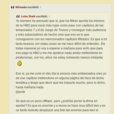
n
s
Nómada
escribió:
↑
a
j
e
Loba Stark
escribió:
↑
Yo siempre he pensado que si, que los filtran aposta los mismos
de la HBO para crear más hype como paso con capítulos de las
temporadas 7 y 8 de Juego de Tronos y conseguir más audiencia
y más subscriptores de hecho creo que eso es lo que
consiguieron con los mencionados capítulos filtrados. Es que a mí
tanta torpeza con estas cosas se me hace difícil de entender...De
todas maneras yo voy a esperar a mañana para verlo que para
eso pago la HBO y me me apetece nada andar metiendone en
piratonerias, con los, años me estoy volviendo menos intrépida
Eso si, ya me comi el otro día la escena más emblematica creo yo
de ese capítulo metiendone en alguna página del face de dicha
temática y tengo que decir que me impacto mucho, pero lo dicho,
hasta mañana nada
[/quote
Se que es un poco offtopic, pero ¿podrías poner la firma en
spoiler? Es que es enorme y a veces se hace muy difícil leer y es
un tanto molesto desplazar una foto tan enorme para leer el