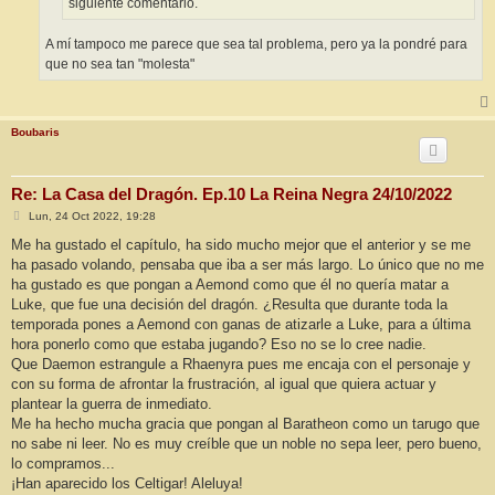
siguiente comentario.
A mí tampoco me parece que sea tal problema, pero ya la pondré para
que no sea tan "molesta"
Boubaris
Re: La Casa del Dragón. Ep.10 La Reina Negra 24/10/2022
M
Lun, 24 Oct 2022, 19:28
e
n
Me ha gustado el capítulo, ha sido mucho mejor que el anterior y se me
s
ha pasado volando, pensaba que iba a ser más largo. Lo único que no me
a
j
ha gustado es que pongan a Aemond como que él no quería matar a
e
Luke, que fue una decisión del dragón. ¿Resulta que durante toda la
temporada pones a Aemond con ganas de atizarle a Luke, para a última
hora ponerlo como que estaba jugando? Eso no se lo cree nadie.
Que Daemon estrangule a Rhaenyra pues me encaja con el personaje y
con su forma de afrontar la frustración, al igual que quiera actuar y
plantear la guerra de inmediato.
Me ha hecho mucha gracia que pongan al Baratheon como un tarugo que
no sabe ni leer. No es muy creíble que un noble no sepa leer, pero bueno,
lo compramos...
¡Han aparecido los Celtigar! Aleluya!