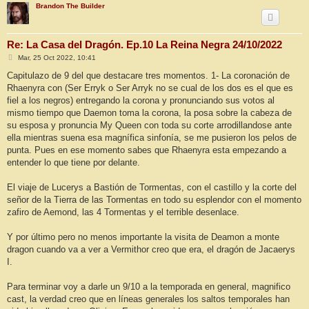
Brandon The Builder
Re: La Casa del Dragón. Ep.10 La Reina Negra 24/10/2022
M
Mar, 25 Oct 2022, 10:41
e
n
Capitulazo de 9 del que destacare tres momentos. 1- La coronación de
s
Rhaenyra con (Ser Erryk o Ser Arryk no se cual de los dos es el que es
a
j
fiel a los negros) entregando la corona y pronunciando sus votos al
e
mismo tiempo que Daemon toma la corona, la posa sobre la cabeza de
su esposa y pronuncia My Queen con toda su corte arrodillandose ante
ella mientras suena esa magnífica sinfonía, se me pusieron los pelos de
punta. Pues en ese momento sabes que Rhaenyra esta empezando a
entender lo que tiene por delante.
El viaje de Lucerys a Bastión de Tormentas, con el castillo y la corte del
señor de la Tierra de las Tormentas en todo su esplendor con el momento
zafiro de Aemond, las 4 Tormentas y el terrible desenlace.
Y por último pero no menos importante la visita de Deamon a monte
dragon cuando va a ver a Vermithor creo que era, el dragón de Jacaerys
I.
Para terminar voy a darle un 9/10 a la temporada en general, magnifico
cast, la verdad creo que en líneas generales los saltos temporales han