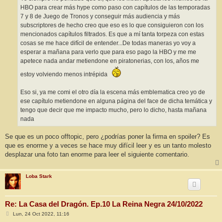
e
HBO para crear más hype como paso con capítulos de las temporadas
7 y 8 de Juego de Tronos y conseguir más audiencia y más
subscriptores de hecho creo que eso es lo que consiguieron con los
mencionados capítulos filtrados. Es que a mí tanta torpeza con estas
cosas se me hace difícil de entender...De todas maneras yo voy a
esperar a mañana para verlo que para eso pago la HBO y me me
apetece nada andar metiendone en piratonerias, con los, años me
estoy volviendo menos intrépida
Eso si, ya me comi el otro día la escena más emblematica creo yo de
ese capítulo metiendone en alguna página del face de dicha temática y
tengo que decir que me impacto mucho, pero lo dicho, hasta mañana
nada
Se que es un poco offtopic, pero ¿podrías poner la firma en spoiler? Es
que es enorme y a veces se hace muy difícil leer y es un tanto molesto
desplazar una foto tan enorme para leer el siguiente comentario.
Loba Stark
Re: La Casa del Dragón. Ep.10 La Reina Negra 24/10/2022
M
Lun, 24 Oct 2022, 11:16
e