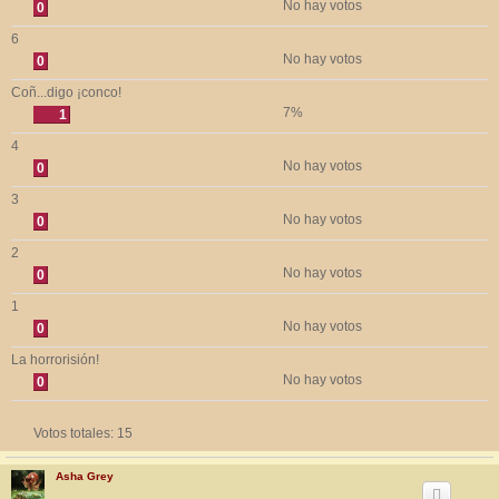
No hay votos
0
6
No hay votos
0
Coñ...digo ¡conco!
7%
1
4
No hay votos
0
3
No hay votos
0
2
No hay votos
0
1
No hay votos
0
La horrorisión!
No hay votos
0
Votos totales:
15
Asha Grey