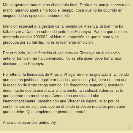
e
n
Me ha gustado muy mucho el capítulo final. Tenía a mi pareja cerveza en
s
mano, mirando atentísimo todo el tiempo, cosa que no ha ocurrido en
a
j
ninguno de los episodios anteriores xD.
e
Mención especial a la gestión de la pérdida de Visenya, si bien me ha
faltado ver a Daemon sufriendo junto con Rhaenyra. Parece que quieren
mostrarlo canalla 10000%, si bien mi impresión es que sí ama y se
preocupa por su familia, no es únicamente ambición.
Por otro lado, la justificación al «asunto» de Rhaenys en el episodio
anterior también me ha convencido. No es ella quien debe tomar esa
decisión, sino Rhaenyra.
Por último, la llamarada de Arrax a Vhagar no me ha gustado :(. Entiendo
que quieran justificar, equilibrar bandos, acciones y tal, pero no creo que
la reacción de Arrax tenga sentido. Un dragoncito pequeño y asustado
dudo mucho que osase atacar a una bestia tan colosal. Además, si lo
que querían era mostrar que Aemond no asesina a Luke
intencionadamente, bastaba con que Vhagar se dejara llevar por los
sentimientos de su jinete, que en el fondo sí desea matarlos pero sabe
que no debe. Que simplemente pierda el control.
Ahora a esperar dos añitos. Ay…