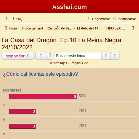
Asshai.com
FAQ
Registrarse
Identificarse
B
Inicio
Índice general
Canción de Hielo y Fuego
El Vado del Titiritero
HBO La Casa del Dragón Temporada 1
u
La Casa del Dragón. Ep.10 La Reina Negra
s
24/10/2022
c
Buscar
Búsqueda 
Responder
a
10 mensajes • Página
1
de
1
r
¿Cómo calificarías este episodio?
Mis dieses
53%
8
9
20%
3
8
20%
3
7