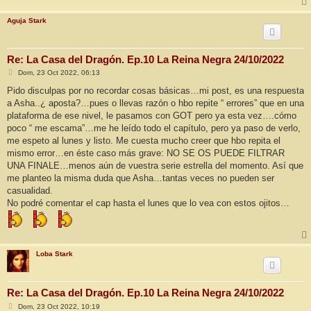
Aguja Stark
Re: La Casa del Dragón. Ep.10 La Reina Negra 24/10/2022
M
Dom, 23 Oct 2022, 06:13
e
n
Pido disculpas por no recordar cosas básicas…mi post, es una respuesta
s
a Asha..¿ aposta?…pues o llevas razón o hbo repite “ errores” que en una
a
j
plataforma de ese nivel, le pasamos con GOT pero ya esta vez….cómo
e
poco “ me escama”…me he leído todo el capítulo, pero ya paso de verlo,
me espeto al lunes y listo. Me cuesta mucho creer que hbo repita el
mismo error…en éste caso más grave: NO SE OS PUEDE FILTRAR
UNA FINALE…menos aún de vuestra serie estrella del momento. Así que
me planteo la misma duda que Asha…tantas veces no pueden ser
casualidad.
No podré comentar el cap hasta el lunes que lo vea con estos ojitos…
Loba Stark
Re: La Casa del Dragón. Ep.10 La Reina Negra 24/10/2022
M
Dom, 23 Oct 2022, 10:19