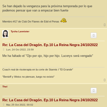
Se han dejado la venganza para la próxima temporada por lo que
podemos pensar que van a empezar bien fuerte
Miembro #17 de Club De Flanes de Edd el Penas
Tysha Lannister
Re: La Casa del Dragón. Ep.10 La Reina Negra 24/10/2022
M
Lun, 24 Oct 2022, 23:59
e
n
Me ha faltado el "Ojo por ojo, hijo por hijo. Lucerys será vengado"
s
a
j
e
Coach real de risoterapia en la corte de Stannis I "El Grande"
"Benioff y Weiss no piensan, luego no existo"
Thel
Re: La Casa del Dragón. Ep.10 La Reina Negra 24/10/2022
M
Mar, 25 Oct 2022, 00:02