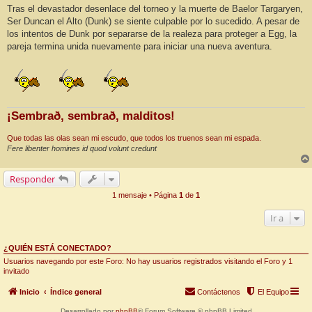
Tras el devastador desenlace del torneo y la muerte de Baelor Targaryen,
Ser Duncan el Alto (Dunk) se siente culpable por lo sucedido. A pesar de
los intentos de Dunk por separarse de la realeza para proteger a Egg, la
pareja termina unida nuevamente para iniciar una nueva aventura.
¡Sembrað, sembrað, malditos!
Que todas las olas sean mi escudo, que todos los truenos sean mi espada.
Fere libenter homines id quod volunt credunt
Responder
1 mensaje • Página
1
de
1
Ir a
¿QUIÉN ESTÁ CONECTADO?
Usuarios navegando por este Foro: No hay usuarios registrados visitando el Foro y 1
invitado
Inicio
Índice general
Contáctenos
El Equipo
Desarrollado por
phpBB
® Forum Software © phpBB Limited