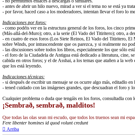
- no permitimos enlaces a descargas o similares.
- antes de abrir un hilo nuevo, mirad a ver si el tema no se está ya tra
- por favor, haced caso a los moderadores, intentan llevar el foro lo m
Indicaciones por foros:
- como podéis ver en la estructura general de los foros, los cinco prim
(Más-allá-del-Muro); otro, a la serie (El Vado del Titiritero); otro, 
- en cuatro de esos foros (Los Siete Reinos, El Vado del Titiritero, E
sobre Winds, por intrascendente que os parezca, y si realmente no pod
- las discusiones sobre todos los libros, especialmente los que sólo e
- el foro de la Ciudadela de Antigua está dedicado a literatura, cine,
cabida en otros foros; y el de Asshai, a los temas que atañen a la web
que los está leyendo.
Indicaciones técnicas:
- si después de escribir un mensaje se os ocurre algo más, editadlo e
- tened cuidado con las imágenes grandes, que descuadran el foro y l
Cualquier problema o duda que tengáis en los foros, consultadla con l
¡Sembrað, sembrað, malditos!
Que todas las olas sean mi escudo, que todos los truenos sean mi espa
Fere libenter homines id quod volunt credunt
Arriba