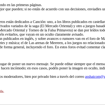
tando en las primeras páginas.
ejor que pueden; si no estáis de acuerdo con sus decisiones, enviadles u
eros están dedicados a Canción: uno, a los libros publicados en castellan
a derivados variados de la saga (El Mercado Oriental) y otro a juegos bas
l Mercado Oriental y Torneo de la Falsa Primavera) se dan por leídos tod
éis evitarlos, que vayan en un oculto claramente avisado.
stán publicados en inglés, y sobre avances o rumores van en el foro de M
 series y música; el de Las arenas de Meereen, a los juegos no relaciona
 de forma general, incluyendo el foro. En estos foros evitad comentar cla
n lugar de poner un nuevo mensaje. Se puede editar siempre que el mens
o hacen incómodo; en esos casos, podéis poner la imagen en oculto, ind
os moderadores, bien por privado bien a través del correo
asshaicom@
da.