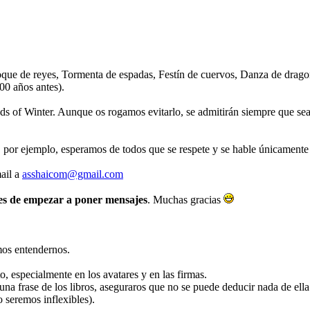
oque de reyes, Tormenta de espadas, Festín de cuervos, Danza de dragone
100 años antes).
 of Winter. Aunque os rogamos evitarlo, se admitirán siempre que sean
, por ejemplo, esperamos de todos que se respete y se hable únicamente 
mail a
asshaicom@gmail.com
ntes de empezar a poner mensajes
. Muchas gracias
mos entendernos.
o, especialmente en los avatares y en las firmas.
guna frase de los libros, aseguraros que no se puede deducir nada de ella
o seremos inflexibles).