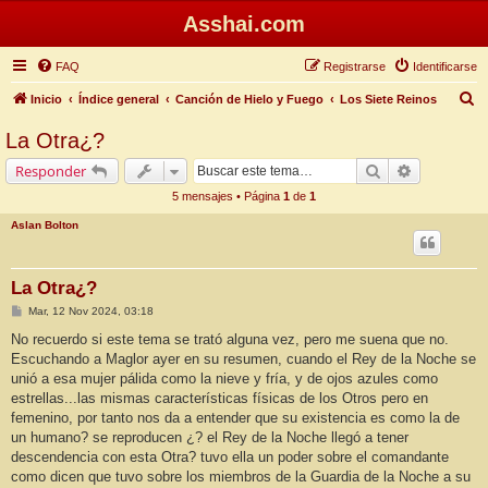
Asshai.com
FAQ
Registrarse
Identificarse
B
Inicio
Índice general
Canción de Hielo y Fuego
Los Siete Reinos
u
La Otra¿?
s
Buscar
Búsqueda 
Responder
c
5 mensajes • Página
1
de
1
a
Aslan Bolton
r
La Otra¿?
M
Mar, 12 Nov 2024, 03:18
e
n
No recuerdo si este tema se trató alguna vez, pero me suena que no.
s
Escuchando a Maglor ayer en su resumen, cuando el Rey de la Noche se
a
j
unió a esa mujer pálida como la nieve y fría, y de ojos azules como
e
estrellas...las mismas características físicas de los Otros pero en
femenino, por tanto nos da a entender que su existencia es como la de
un humano? se reproducen ¿? el Rey de la Noche llegó a tener
descendencia con esta Otra? tuvo ella un poder sobre el comandante
como dicen que tuvo sobre los miembros de la Guardia de la Noche a su