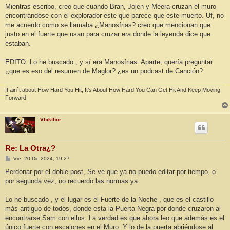
Mientras escribo, creo que cuando Bran, Jojen y Meera cruzan el muro
encontrándose con el explorador este que parece que este muerto. Uf, no
me acuerdo como se llamaba ¿Manosfrias? creo que mencionan que
justo en el fuerte que usan para cruzar era donde la leyenda dice que
estaban.
EDITO: Lo he buscado , y sí era Manosfrias. Aparte, quería preguntar
¿que es eso del resumen de Maglor? ¿es un podcast de Canción?
It ain´t about How Hard You Hit, It’s About How Hard You Can Get Hit And Keep Moving
Forward
Vhikthor
Re: La Otra¿?
M
Vie, 20 Dic 2024, 19:27
e
n
Perdonar por el doble post, Se ve que ya no puedo editar por tiempo, o
s
por segunda vez, no recuerdo las normas ya.
a
j
e
Lo he buscado , y el lugar es el Fuerte de la Noche , que es el castillo
más antiguo de todos, donde esta la Puerta Negra por donde cruzaron al
encontrarse Sam con ellos. La verdad es que ahora leo que además es el
único fuerte con escalones en el Muro. Y lo de la puerta abriéndose al