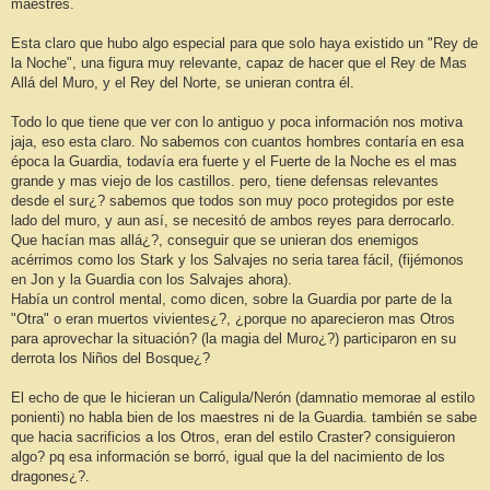
maestres.
a
j
e
Esta claro que hubo algo especial para que solo haya existido un "Rey de
la Noche", una figura muy relevante, capaz de hacer que el Rey de Mas
Allá del Muro, y el Rey del Norte, se unieran contra él.
Todo lo que tiene que ver con lo antiguo y poca información nos motiva
jaja, eso esta claro. No sabemos con cuantos hombres contaría en esa
época la Guardia, todavía era fuerte y el Fuerte de la Noche es el mas
grande y mas viejo de los castillos. pero, tiene defensas relevantes
desde el sur¿? sabemos que todos son muy poco protegidos por este
lado del muro, y aun así, se necesitó de ambos reyes para derrocarlo.
Que hacían mas allá¿?, conseguir que se unieran dos enemigos
acérrimos como los Stark y los Salvajes no seria tarea fácil, (fijémonos
en Jon y la Guardia con los Salvajes ahora).
Había un control mental, como dicen, sobre la Guardia por parte de la
"Otra" o eran muertos vivientes¿?, ¿porque no aparecieron mas Otros
para aprovechar la situación? (la magia del Muro¿?) participaron en su
derrota los Niños del Bosque¿?
El echo de que le hicieran un Caligula/Nerón (damnatio memorae al estilo
ponienti) no habla bien de los maestres ni de la Guardia. también se sabe
que hacia sacrificios a los Otros, eran del estilo Craster? consiguieron
algo? pq esa información se borró, igual que la del nacimiento de los
dragones¿?.