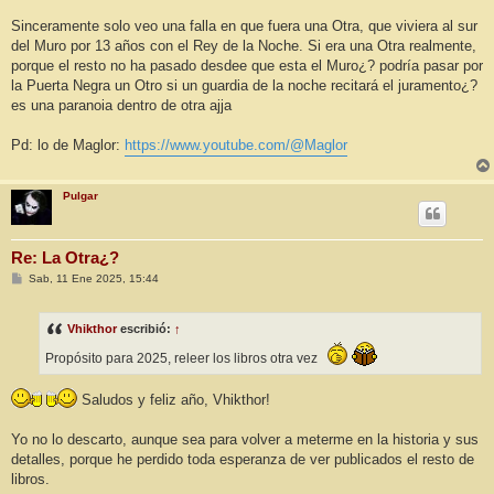
Sinceramente solo veo una falla en que fuera una Otra, que viviera al sur
del Muro por 13 años con el Rey de la Noche. Si era una Otra realmente,
porque el resto no ha pasado desdee que esta el Muro¿? podría pasar por
la Puerta Negra un Otro si un guardia de la noche recitará el juramento¿?
es una paranoia dentro de otra ajja
Pd: lo de Maglor:
https://www.youtube.com/@Maglor
Pulgar
Re: La Otra¿?
M
Sab, 11 Ene 2025, 15:44
e
n
s
Vhikthor
escribió:
↑
a
j
Propósito para 2025, releer los libros otra vez
e
Saludos y feliz año, Vhikthor!
Yo no lo descarto, aunque sea para volver a meterme en la historia y sus
detalles, porque he perdido toda esperanza de ver publicados el resto de
libros.