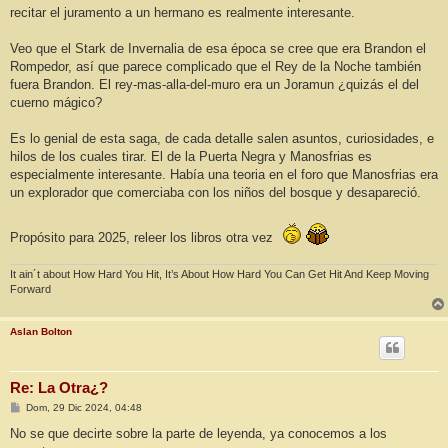
recitar el juramento a un hermano es realmente interesante.
Veo que el Stark de Invernalia de esa época se cree que era Brandon el
Rompedor, así que parece complicado que el Rey de la Noche también
fuera Brandon. El rey-mas-alla-del-muro era un Joramun ¿quizás el del
cuerno mágico?
Es lo genial de esta saga, de cada detalle salen asuntos, curiosidades, e
hilos de los cuales tirar. El de la Puerta Negra y Manosfrias es
especialmente interesante. Había una teoria en el foro que Manosfrias era
un explorador que comerciaba con los niños del bosque y desapareció.
Propósito para 2025, releer los libros otra vez
It ain´t about How Hard You Hit, It’s About How Hard You Can Get Hit And Keep Moving
Forward
Aslan Bolton
Re: La Otra¿?
M
Dom, 29 Dic 2024, 04:48
e
n
No se que decirte sobre la parte de leyenda, ya conocemos a los
s