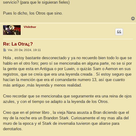
servicio? (para que le siguieran fieles)
Pues lo dicho, los Otros que sino.
Vhikthor
Re: La Otra¿?
M
Vie, 20 Dic 2024, 19:11
e
n
Hola , estoy bastante desconectado y ya no recuerdo bien todo lo que se
s
hablo en el otro foro; pero sí se mencionaba en alguna parte, no se si por
a
j
la gente que esta en Antigua o por Luwin, o quizás Sam o Aemon en sus
e
registros, que se creía que era una leyenda creada . Sí estoy seguro que
hacían la mención que era el comandante numero 13, así que cuanto
más antiguo ,más leyenda y menos realidad.
Creo recordar que se mencionaba que seguramente era una reina de ojos
azules, y con el tiempo se adapto a la leyenda de los Otros.
Creo que en el primer libro , la vieja Nana asusta a Bran diciendo que el
rey de la noche era un Brandon Stark. Curiosamente el rey mas alla del
muro de la epoca y el Stark de invernalia tuvieron que aliarse para
derrotarlos.