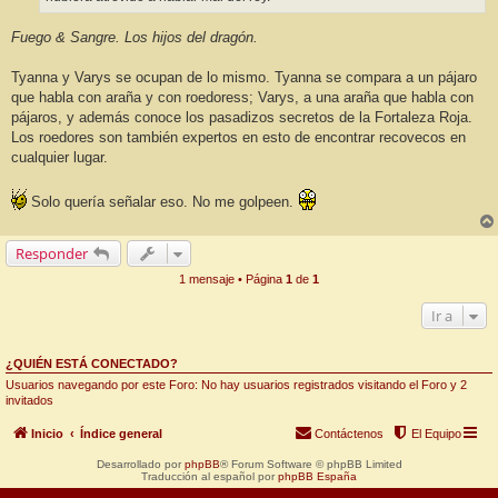
Fuego & Sangre. Los hijos del dragón.
Tyanna y Varys se ocupan de lo mismo. Tyanna se compara a un pájaro
que habla con araña y con roedoress; Varys, a una araña que habla con
pájaros, y además conoce los pasadizos secretos de la Fortaleza Roja.
Los roedores son también expertos en esto de encontrar recovecos en
cualquier lugar.
Solo quería señalar eso. No me golpeen.
Responder
1 mensaje • Página
1
de
1
Ir a
¿QUIÉN ESTÁ CONECTADO?
Usuarios navegando por este Foro: No hay usuarios registrados visitando el Foro y 2
invitados
Inicio
Índice general
Contáctenos
El Equipo
Desarrollado por
phpBB
® Forum Software © phpBB Limited
Traducción al español por
phpBB España