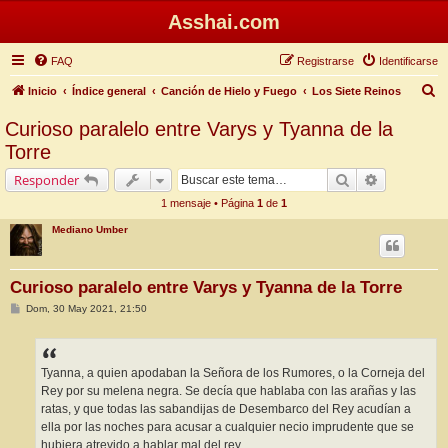
Asshai.com
FAQ
Registrarse
Identificarse
B
Inicio
Índice general
Canción de Hielo y Fuego
Los Siete Reinos
u
Curioso paralelo entre Varys y Tyanna de la
s
Torre
c
Buscar
Búsqueda 
Responder
a
1 mensaje • Página
1
de
1
r
Mediano Umber
Curioso paralelo entre Varys y Tyanna de la Torre
M
Dom, 30 May 2021, 21:50
e
n
s
a
j
Tyanna, a quien apodaban la Señora de los Rumores, o la Corneja del
e
Rey por su melena negra. Se decía que hablaba con las arañas y las
ratas, y que todas las sabandijas de Desembarco del Rey acudían a
ella por las noches para acusar a cualquier necio imprudente que se
hubiera atrevido a hablar mal del rey.