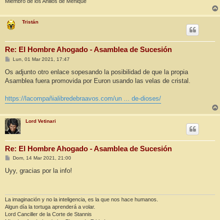
Miembro de los Anillos de Meñique
Tristán
Re: El Hombre Ahogado - Asamblea de Sucesión
M
Lun, 01 Mar 2021, 17:47
e
n
Os adjunto otro enlace sopesando la posibilidad de que la propia
s
Asamblea fuera promovida por Euron usando las velas de cristal.
a
j
e
https://lacompañialibredebraavos.com/un ... de-dioses/
Lord Vetinari
Re: El Hombre Ahogado - Asamblea de Sucesión
M
Dom, 14 Mar 2021, 21:00
e
n
Uyy, gracias por la info!
s
a
j
e
La imaginación y no la inteligencia, es la que nos hace humanos.
Algun día la tortuga aprenderá a volar.
Lord Canciller de la Corte de Stannis