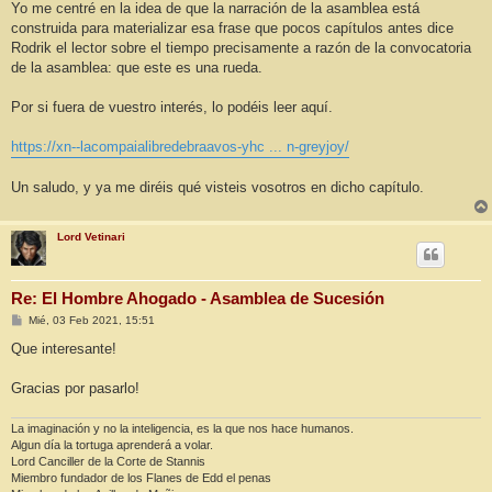
Yo me centré en la idea de que la narración de la asamblea está
construida para materializar esa frase que pocos capítulos antes dice
Rodrik el lector sobre el tiempo precisamente a razón de la convocatoria
de la asamblea: que este es una rueda.
Por si fuera de vuestro interés, lo podéis leer aquí.
https://xn--lacompaialibredebraavos-yhc ... n-greyjoy/
Un saludo, y ya me diréis qué visteis vosotros en dicho capítulo.
Lord Vetinari
Re: El Hombre Ahogado - Asamblea de Sucesión
M
Mié, 03 Feb 2021, 15:51
e
n
Que interesante!
s
a
j
Gracias por pasarlo!
e
La imaginación y no la inteligencia, es la que nos hace humanos.
Algun día la tortuga aprenderá a volar.
Lord Canciller de la Corte de Stannis
Miembro fundador de los Flanes de Edd el penas