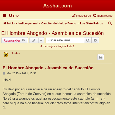
Asshai.com
FAQ
Registrarse
Identificarse
B
Inicio
Índice general
Canción de Hielo y Fuego
Los Siete Reinos
u
El Hombre Ahogado - Asamblea de Sucesión
s
Buscar
Búsqueda 
Responder
c
4 mensajes • Página
1
de
1
a
Tristán
r
El Hombre Ahogado - Asamblea de Sucesión
M
Mar, 26 Ene 2021, 15:58
e
n
¡Hola!
s
a
j
Os dejo por aquí un enlace de un ensayito del capítulo El Hombre
e
Ahogado (Festín de Cuervos) en el que leemos la asamblea de sucesión.
No sé si a algunos os gustará especialmente este capítulo (a mí, sí),
pero sí que ha sido habitual por distintos foros intentar encontrar algo en
él.