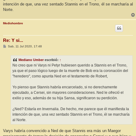
intención de que, una vez sentado Stannis en el Trono, él se marcharía al
Norte.
Mediohombre
Re: Y si...
M
Sab, 11 Jul 2020, 17:48
e
n
s
Mediano Umber
escribió:
↑
a
j
No creo que ni Varys ni Petyr hubiesen querido a Stannis en el Trono,
e
ya que el paso lógico luego de la muerte de Bob era la coronación del
"heredero", como apunta Ned en el testamento de Robert,
Yo pienso que Stannis habría encarcelado, si no derechamente
ejecutado, a Cersei, sin mayores consideraciones. Ned le
ofreció
el
exilio y eso, además de su hija Sansa, significaron su perdición.
¿Ned? Estaría en Invernalia. De hecho, me parece que él manifiesta la
intención de que, una vez sentado Stannis en el Trono, él se marcharía
al Norte.
Varys habría convencido a Ned de que Stannis era más un Maegor