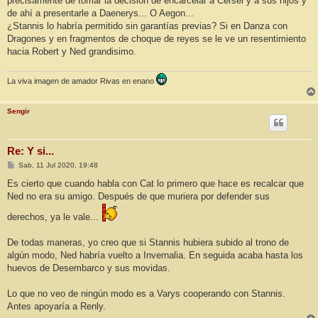
precisamente de tomar la decisión de encarcelar a Cersei y a sus hijos y
de ahí a presentarle a Daenerys... O Aegon...
¿Stannis lo habría permitido sin garantías previas? Si en Danza con
Dragones y en fragmentos de choque de reyes se le ve un resentimiento
hacia Robert y Ned grandisimo.
La viva imagen de amador Rivas en enano
Sengir
Re: Y si...
M
Sab, 11 Jul 2020, 19:48
e
n
Es cierto que cuando habla con Cat lo primero que hace es recalcar que
s
Ned no era su amigo. Después de que muriera por defender sus
a
j
derechos, ya le vale...
e
De todas maneras, yo creo que si Stannis hubiera subido al trono de
algún modo, Ned habría vuelto a Invernalia. En seguida acaba hasta los
huevos de Desembarco y sus movidas.
Lo que no veo de ningún modo es a Varys cooperando con Stannis.
Antes apoyaría a Renly.