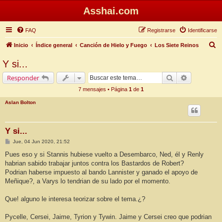
Asshai.com
FAQ
Registrarse
Identificarse
B
Inicio
Índice general
Canción de Hielo y Fuego
Los Siete Reinos
u
Y si...
s
Buscar
Búsqueda 
Responder
c
7 mensajes • Página
1
de
1
a
Aslan Bolton
r
Y si...
M
Jue, 04 Jun 2020, 21:52
e
n
Pues eso y si Stannis hubiese vuelto a Desembarco, Ned, él y Renly
s
habrian sabido trabajar juntos contra los Bastardos de Robert?
a
j
Podrian haberse impuesto al bando Lannister y ganado el apoyo de
e
Meñique?, a Varys lo tendrian de su lado por el momento.
Que! alguno le interesa teorizar sobre el tema.¿?
Pycelle, Cersei, Jaime, Tyrion y Tywin. Jaime y Cersei creo que podrian