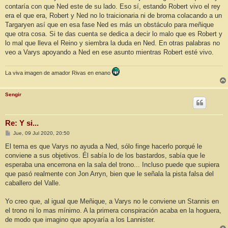
j
contaría con que Ned este de su lado. Eso sí, estando Robert vivo el rey
e
era el que era, Robert y Ned no lo traicionaria ni de broma colacando a un
Targaryen así que en esa fase Ned es más un obstáculo para meñique
que otra cosa. Si te das cuenta se dedica a decir lo malo que es Robert y
lo mal que lleva el Reino y siembra la duda en Ned. En otras palabras no
veo a Varys apoyando a Ned en ese asunto mientras Robert esté vivo.
La viva imagen de amador Rivas en enano
Sengir
Re: Y si...
M
Jue, 09 Jul 2020, 20:50
e
n
El tema es que Varys no ayuda a Ned, sólo finge hacerlo porqué le
s
conviene a sus objetivos. Él sabía lo de los bastardos, sabía que le
a
j
esperaba una encerrona en la sala del trono... Incluso puede que supiera
e
que pasó realmente con Jon Arryn, bien que le señala la pista falsa del
caballero del Valle.
Yo creo que, al igual que Meñique, a Varys no le conviene un Stannis en
el trono ni lo mas mínimo. A la primera conspiración acaba en la hoguera,
de modo que imagino que apoyaría a los Lannister.