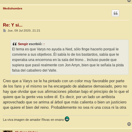
Mediohombre
Re: Y si...
M
Jue, 09 Jul 2020, 21:21
e
n
s
Sengir
escribió:
↑
a
j
El tema es que Varys no ayuda a Ned, sólo finge hacerlo porqué le
e
conviene a sus objetivos. Él sabía lo de los bastardos, sabía que le
esperaba una encerrona en la sala del trono... Incluso puede que
supiera que pasó realmente con Jon Arryn, bien que le señala la pista
falsa del caballero del Valle.
Creo que a Varys se le ha pintado con un color muy favorable por parte
de los fans y el mismo se ha encargado de alabarse demasiado, pero no
hay que olvidar que sus afirmaciones pibotan bajo el principio de lo que el
quiere que la gente vea sobre él. Es decir, por un lado un arribista
aprovechado que se arrima al árbol que más calienta o bien un justiciero
que quiere el bien del reino. Probablemente no sea ni una cosa ni la otra
La viva imagen de amador Rivas en enano