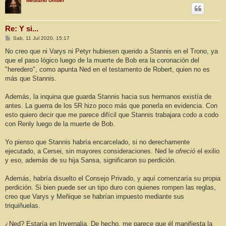
Mediano Umber
Re: Y si...
M
Sab, 11 Jul 2020, 15:17
e
n
No creo que ni Varys ni Petyr hubiesen querido a Stannis en el Trono, ya
s
que el paso lógico luego de la muerte de Bob era la coronación del
a
j
"heredero", como apunta Ned en el testamento de Robert, quien no es
e
más que Stannis.
Además, la inquina que guarda Stannis hacia sus hermanos existía de
antes. La guerra de los 5R hizo poco más que ponerla en evidencia. Con
esto quiero decir que me parece difícil que Stannis trabajara codo a codo
con Renly luego de la muerte de Bob.
Yo pienso que Stannis habría encarcelado, si no derechamente
ejecutado, a Cersei, sin mayores consideraciones. Ned le
ofreció
el exilio
y eso, además de su hija Sansa, significaron su perdición.
Además, habría disuelto el Consejo Privado, y aquí comenzaría su propia
perdición. Si bien puede ser un tipo duro con quienes rompen las reglas,
creo que Varys y Meñique se habrían impuesto mediante sus
triquiñuelas.
¿Ned? Estaría en Invernalia. De hecho, me parece que él manifiesta la