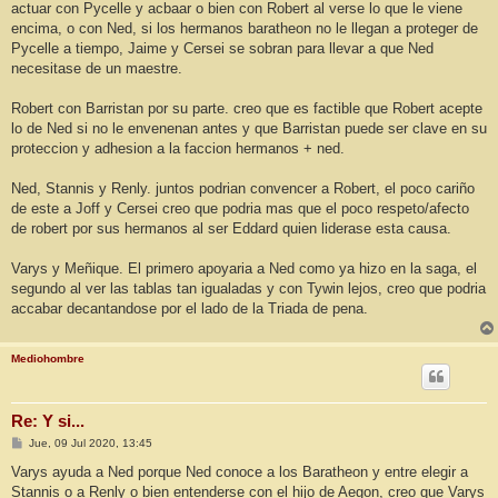
actuar con Pycelle y acbaar o bien con Robert al verse lo que le viene
encima, o con Ned, si los hermanos baratheon no le llegan a proteger de
Pycelle a tiempo, Jaime y Cersei se sobran para llevar a que Ned
necesitase de un maestre.
Robert con Barristan por su parte. creo que es factible que Robert acepte
lo de Ned si no le envenenan antes y que Barristan puede ser clave en su
proteccion y adhesion a la faccion hermanos + ned.
Ned, Stannis y Renly. juntos podrian convencer a Robert, el poco cariño
de este a Joff y Cersei creo que podria mas que el poco respeto/afecto
de robert por sus hermanos al ser Eddard quien liderase esta causa.
Varys y Meñique. El primero apoyaria a Ned como ya hizo en la saga, el
segundo al ver las tablas tan igualadas y con Tywin lejos, creo que podria
accabar decantandose por el lado de la Triada de pena.
Mediohombre
Re: Y si...
M
Jue, 09 Jul 2020, 13:45
e
n
Varys ayuda a Ned porque Ned conoce a los Baratheon y entre elegir a
s
Stannis o a Renly o bien entenderse con el hijo de Aegon, creo que Varys
a