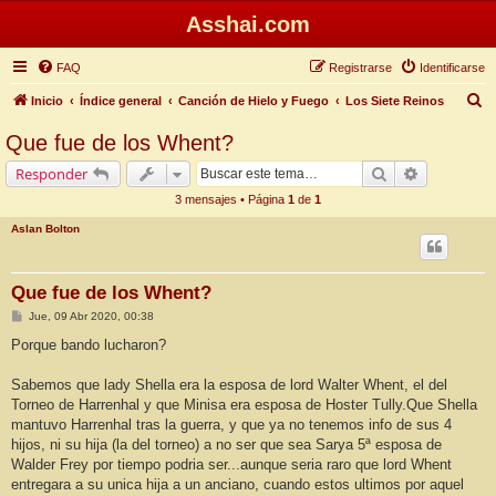
Asshai.com
FAQ
Registrarse
Identificarse
B
Inicio
Índice general
Canción de Hielo y Fuego
Los Siete Reinos
u
Que fue de los Whent?
s
Buscar
Búsqueda 
Responder
c
3 mensajes • Página
1
de
1
a
Aslan Bolton
r
Que fue de los Whent?
M
Jue, 09 Abr 2020, 00:38
e
n
Porque bando lucharon?
s
a
j
Sabemos que lady Shella era la esposa de lord Walter Whent, el del
e
Torneo de Harrenhal y que Minisa era esposa de Hoster Tully.Que Shella
mantuvo Harrenhal tras la guerra, y que ya no tenemos info de sus 4
hijos, ni su hija (la del torneo) a no ser que sea Sarya 5ª esposa de
Walder Frey por tiempo podria ser...aunque seria raro que lord Whent
entregara a su unica hija a un anciano, cuando estos ultimos por aquel