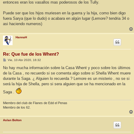
entonces eran los vasallos mas poderosos de los Tully.
Puede ser que los hijos muriesen en la guerra y la hija, como bien digo
fuera Sarya (que lo dudo) o acabara en algún lugar (Lemore? tendria 34 o
asi haciendo numeros)
HannaH
Re: Que fue de los Whent?
M
Vie, 10 Abr 2020, 16:32
e
n
No hay mucha información sobre la Casa Whent y poco sobre los últimos
s
de la Casa , no recuerdo si se comenta algo sobre si Shella Whent muere
a
j
durante la Saga. ¿ Alguien lo recuerda ? Lemore es un misterio , no se si
e
será la hija de Shella, pero si sera alguien que se ha mencionado en la
Saga .
Miembro del club de Flanes de Edd el Penas
Miembro de los 62.
Aslan Bolton