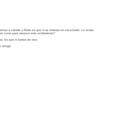
ontar a caballo y Robb es que ni se molesta en escucharle. Le recibe
ion como para merecer este recibimiento?
s. Es que ni hartos de vino.
se ahoga.