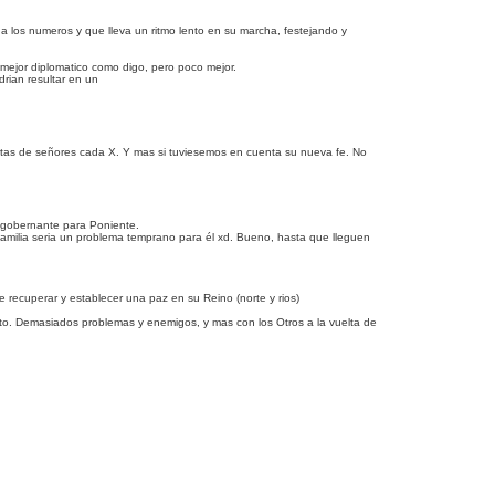
los numeros y que lleva un ritmo lento en su marcha, festejando y
mejor diplomatico como digo, pero poco mejor.
rian resultar en un
vueltas de señores cada X. Y mas si tuviesemos en cuenta su nueva fe. No
r gobernante para Poniente.
 familia seria un problema temprano para él xd. Bueno, hasta que lleguen
de recuperar y establecer una paz en su Reino (norte y rios)
orto. Demasiados problemas y enemigos, y mas con los Otros a la vuelta de