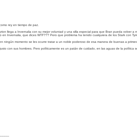
como rey en tiempo de paz.
on llega a Invernalia con su mejor voluntad y una silla especial para que Bran pueda volver a m
o en Invernalia, que dices WTF??? Pero que problema ha tenido cualquiera de los Stark con Tyr
 en ningún momento se les ocurre tratar a un noble poderoso de esa manera de buenas a primera
justo con sus hombres. Pero políticamente es un patán de cuidado, en las aguas de la política 
_____