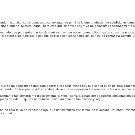
 cuando hace falta, como demuestra su voluntad de terminar la guerra ofreciendo condiciones gen
estado (bueno, al estilo feudal, pero creo que se entiende). Y ya ha demostrado sobradamente
trado que para gobernar los siete reinos hay que ser un buen político, saber como tratar a ca
 perder a los Karstark, dejar que se dispersen los señores de los ríos, no contarle a Edmure u
ue se ha demostrado que para gobernar los siete reinos hay que ser un buen político, saber c
retodo Robb al perder a los Karstark, dejar que se dispersen los señores de los ríos, no conta
omandante tan competente (posiblemente el mejor) se va al carajo por decisiones absurdas (pru
r cierta edad... quizas no hubiese tenido un reinado tan pacifico y largo)
cha en cara (o yo en el pasado ajja, que debati mucho ese tema), no le impone un "nada" mientra
a con él.