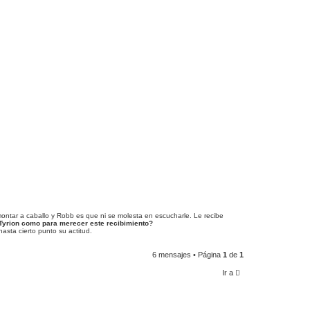
ontar a caballo y Robb es que ni se molesta en escucharle. Le recibe
 Tyrion como para merecer este recibimiento?
sta cierto punto su actitud.
6 mensajes • Página
1
de
1
Ir a