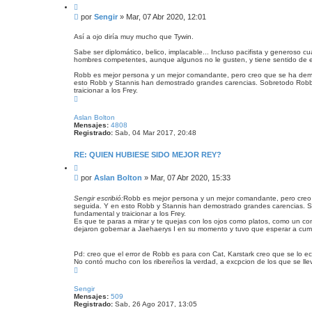
C
i
M
por
Sengir
»
Mar, 07 Abr 2020, 12:01
t
e
a
n
r
Así a ojo diría muy mucho que Tywin.
s
Sabe ser diplomático, belico, implacable... Incluso pacifista y generoso
a
hombres competentes, aunque algunos no le gusten, y tiene sentido de 
j
e
Robb es mejor persona y un mejor comandante, pero creo que se ha demos
esto Robb y Stannis han demostrado grandes carencias. Sobretodo Robb al
traicionar a los Frey.
A
r
r
Aslan Bolton
i
Mensajes:
4808
b
Registrado:
Sab, 04 Mar 2017, 20:48
a
RE: QUIEN HUBIESE SIDO MEJOR REY?
C
i
M
por
Aslan Bolton
»
Mar, 07 Abr 2020, 15:33
t
e
a
n
r
Sengir escribió:
Robb es mejor persona y un mejor comandante, pero creo q
seguida. Y en esto Robb y Stannis han demostrado grandes carencias. Sob
s
fundamental y traicionar a los Frey.
a
Es que te paras a mirar y te quejas con los ojos como platos, como un c
j
dejaron gobernar a Jaehaerys I en su momento y tuvo que esperar a cumpli
e
Pd: creo que el error de Robb es para con Cat, Karstark creo que se lo e
No contó mucho con los ribereños la verdad, a excpcion de los que se llev
A
r
r
Sengir
i
Mensajes:
509
b
Registrado:
Sab, 26 Ago 2017, 13:05
a