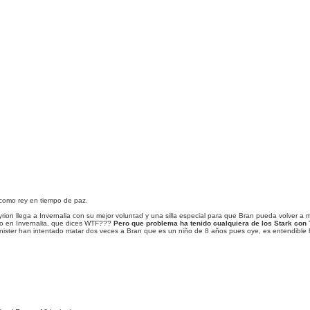
como rey en tiempo de paz.
on llega a Invernalia con su mejor voluntad y una silla especial para que Bran pueda volver a m
do en Invernalia, que dices WTF???
Pero que problema ha tenido cualquiera de los Stark con
ister han intentado matar dos veces a Bran que es un niño de 8 años pues oye, es entendible ha