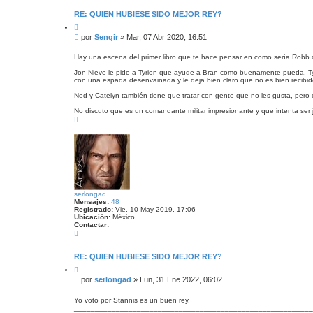
RE: QUIEN HUBIESE SIDO MEJOR REY?
C
i
M
por
Sengir
»
Mar, 07 Abr 2020, 16:51
t
e
a
n
r
Hay una escena del primer libro que te hace pensar en como sería Robb 
s
Jon Nieve le pide a Tyrion que ayude a Bran como buenamente pueda. Tyri
a
con una espada desenvainada y le deja bien claro que no es bien recibid
j
e
Ned y Catelyn también tiene que tratar con gente que no les gusta, pero
No discuto que es un comandante militar impresionante y que intenta ser 
A
r
r
i
b
a
serlongad
Mensajes:
48
Registrado:
Vie, 10 May 2019, 17:06
Ubicación:
México
Contactar:
C
o
n
t
RE: QUIEN HUBIESE SIDO MEJOR REY?
a
C
c
i
t
M
por
serlongad
»
Lun, 31 Ene 2022, 06:02
t
a
e
a
r
n
r
Yo voto por Stannis es un buen rey.
s
_________________________________________________________
s
e