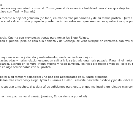
in.
 era muy respetado como tal. Como general desconocida habilidad pero al ver que deja todo a 
irse con Tywin y Stannis)
tocante a dejar el gobierno (no todo) en manos mas preparadas y de su familia politica. Quizas 
acer el esfuerzo, sino porque le pueden salir bastardos -aunque sea con su aprobacion- que pod
acia. Cuenta con muy pocas tropas para tomar los Siete Reinos.
ra con el pueblo, pero de cara a la nobleza y un Consejo, se veria siempre en conflictos, con re
rey que le ande jodiendo y malmetiendo puede ser incluso mejor xd.
 jugadas y malas relaciones pueden salir a la luz y jugarle una mala pasada. Para mi, el mejo
rdin. Stannis en el Muro, Renly muerto y Robb tambien, los Hijos dle Hierro divididos...solo su
 es algo solucionable con su politica.
cuperar a su familia y establecer una paz con Desembarco es su unico problema.
olton mas cercanos y luego Tywin + Stannis + Balon...el Norte bastante dividido y jodido, dificil 
e recuperar a muchos, si tuviera años suficientes para eso... el que me inspira un reinado mas c
o haya paz, se va al carajo. (contras, Euron viene a por él xd)