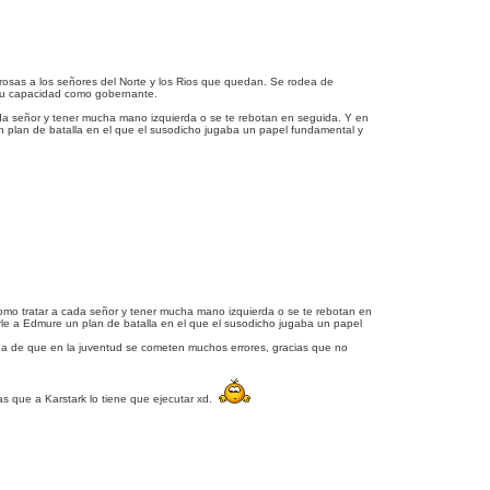
erosas a los señores del Norte y los Rios que quedan. Se rodea de
 su capacidad como gobernante.
da señor y tener mucha mano izquierda o se te rebotan en seguida. Y en
n plan de batalla en el que el susodicho jugaba un papel fundamental y
omo tratar a cada señor y tener mucha mano izquierda o se te rebotan en
rle a Edmure un plan de batalla en el que el susodicho jugaba un papel
eba de que en la juventud se cometen muchos errores, gracias que no
s que a Karstark lo tiene que ejecutar xd.