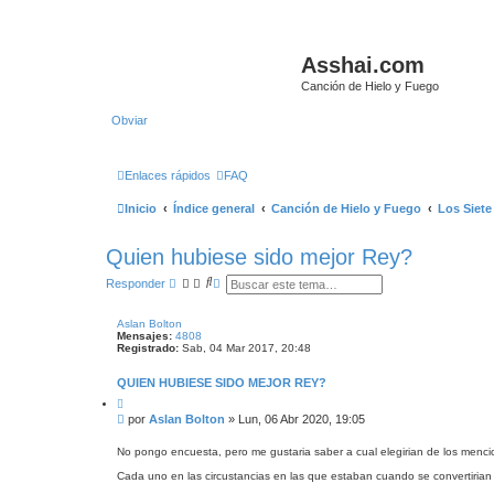
Asshai.com
Canción de Hielo y Fuego
Obviar
Enlaces rápidos
FAQ
Inicio
Índice general
Canción de Hielo y Fuego
Los Siete
Quien hubiese sido mejor Rey?
B
B
Responder
u
ú
s
s
c
q
Aslan Bolton
a
u
Mensajes:
4808
r
e
Registrado:
Sab, 04 Mar 2017, 20:48
d
a
QUIEN HUBIESE SIDO MEJOR REY?
a
v
C
a
i
M
por
Aslan Bolton
»
Lun, 06 Abr 2020, 19:05
t
n
e
a
z
n
r
No pongo encuesta, pero me gustaria saber a cual elegirian de los menci
a
s
d
Cada uno en las circustancias en las que estaban cuando se convertiria
a
a