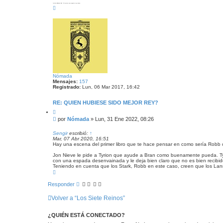
r
a
Instalo
telefonía fija
/ Me parece una pregunta muy buena
A
l
j
r
o
e
r
n
i
g
b
a
a
d
Nómada
Mensajes:
157
Registrado:
Lun, 06 Mar 2017, 16:42
RE: QUIEN HUBIESE SIDO MEJOR REY?
C
i
M
por
Nómada
»
Lun, 31 Ene 2022, 08:26
t
e
a
n
r
Sengir
escribió:
↑
Mar, 07 Abr 2020, 16:51
s
Hay una escena del primer libro que te hace pensar en como sería Robb 
a
j
Jon Nieve le pide a Tyrion que ayude a Bran como buenamente pueda. Tyri
e
con una espada desenvainada y le deja bien claro que no es bien recibi
Teniendo en cuenta que los Stark, Robb en este caso, creen que los Lann
A
r
r
Responder
i
b
Volver a “Los Siete Reinos”
a
¿QUIÉN ESTÁ CONECTADO?