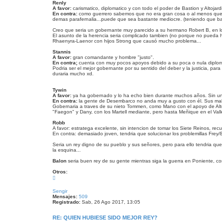
j
Renly
e
A favor:
carismatico, diplomatico y con todo el poder de Bastion y Altojard
En contra:
como guerrero sabemos que no era gran cosa o al menos que no
demas parafernalia...puede que sea bastante mediocre. (teniendo que bat
Creo que seria un gobernante muy parecido a su hermano Robert B, en lo 
El asunto de la herencia seria complicado tambien (no porque no pueda h
Rhaenyra-Laenor con hijos Strong que causó mucho problema...
Stannis
A favor:
gran comandante y hombre "justo".
En contra;
cuenta con muy pocos apoyos debido a su poca o nula diplom
Podria ser el mejor gobernante por su sentido del deber y la justicia, pa
duraria mucho xd.
Tywin
A favor:
ya ha gobernado y lo ha echo bien durante muchos años. Sin un 
En contra:
la gente de Desembarco no anda muy a gusto con él. Sus malas
Gobernaria a traves de su nieto Tommen, como Mano con el apoyo de Altoja
"Faegon" y Dany, con los Martell mediante, pero hasta Meñique en el Valle
Robb
A favor: estratega excelente, sin intencion de tomar los Siete Reinos, re
En contra: demasiado joven, tendria que solucionar los problemillas Frey/B
Seria un rey digno de su pueblo y sus señores, pero para ello tendria qu
la esquina...
Balon
seria buen rey de su gente mientras siga la guerra en Poniente, com
Otros:
A
r
r
Sengir
i
Mensajes:
509
b
Registrado:
Sab, 26 Ago 2017, 13:05
a
RE: QUIEN HUBIESE SIDO MEJOR REY?