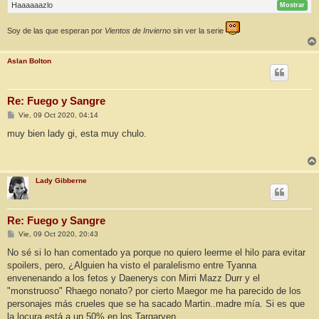
Haaaaaazlo
Mostrar
Soy de las que esperan por
Vientos de Invierno
sin ver la serie
Aslan Bolton
Re: Fuego y Sangre
M
Vie, 09 Oct 2020, 04:14
e
n
muy bien lady gi, esta muy chulo.
s
a
j
e
Lady Gibberne
Re: Fuego y Sangre
M
Vie, 09 Oct 2020, 20:43
e
n
No sé si lo han comentado ya porque no quiero leerme el hilo para evitar
s
spoilers, pero, ¿Alguien ha visto el paralelismo entre Tyanna
a
j
envenenando a los fetos y Daenerys con Mirri Mazz Durr y el
e
"monstruoso" Rhaego nonato? por cierto Maegor me ha parecido de los
personajes más crueles que se ha sacado Martin..madre mía. Si es que
la locura está a un 50% en los Targaryen