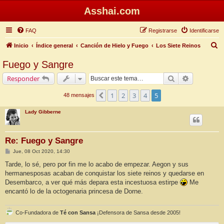
Asshai.com
FAQ
Registrarse
Identificarse
B
Inicio
Índice general
Canción de Hielo y Fuego
Los Siete Reinos
u
Fuego y Sangre
s
Buscar
Búsqueda 
Responder
c
a
1
2
3
4
5
Anterior
48 mensajes
r
Lady Gibberne
Re: Fuego y Sangre
M
Jue, 08 Oct 2020, 14:30
e
n
Tarde, lo sé, pero por fin me lo acabo de empezar. Aegon y sus
s
hermanesposas acaban de conquistar los siete reinos y quedarse en
a
j
Desembarco, a ver qué más depara esta incestuosa estirpe
Me
e
encantó lo de la octogenaria princesa de Dorne.
Co-Fundadora de
Té con Sansa
¡Defensora de Sansa desde 2005!