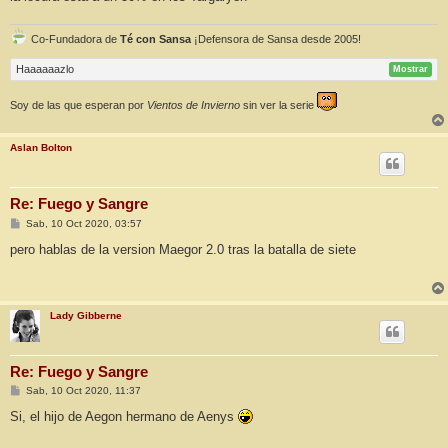
Co-Fundadora de
Té con Sansa
¡Defensora de Sansa desde 2005!
Haaaaaazlo
Mostrar
Soy de las que esperan por
Vientos de Invierno
sin ver la serie
Aslan Bolton
Re: Fuego y Sangre
M
Sab, 10 Oct 2020, 03:57
e
n
pero hablas de la version Maegor 2.0 tras la batalla de siete
s
a
j
e
Lady Gibberne
Re: Fuego y Sangre
M
Sab, 10 Oct 2020, 11:37
e
n
Si, el hijo de Aegon hermano de Aenys
s
a