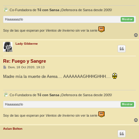
j
e
Co-Fundadora de
Té con Sansa
¡Defensora de Sansa desde 2005!
Haaaaaazlo
Mostrar
Soy de las que esperan por
Vientos de Invierno
sin ver la serie
Lady Gibberne
Re: Fuego y Sangre
M
Dom, 18 Oct 2020, 19:13
e
n
Madre mía la muerte de Aerea.... AAAAAAAGHHHGHHH....
s
a
j
e
Co-Fundadora de
Té con Sansa
¡Defensora de Sansa desde 2005!
Haaaaaazlo
Mostrar
Soy de las que esperan por
Vientos de Invierno
sin ver la serie
Aslan Bolton