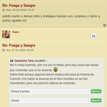
Re: Fuego y Sangre
M
Dom, 18 Oct 2020, 22:47
e
n
jodido martin y demas (elio y linda)que buenos son, sorpresa y terror a
s
partes iguales xd.
a
j
e
firgon
Re: Fuego y Sangre
M
Jue, 27 Oct 2022, 02:39
e
n
s
Samantha Tarly
escribió:
↑
a
j
Me lo estoy leyendo, aún voy por la mitad, pero hay cosas que tengo
e
que comentar, que si no reviento.
Sobre todo porque algunas tienen implicación para la historia de
Canción. A lo mejor al avanzar en el libro resultan no ser tan
importantes, pero me parecen dignas de comentar.
Elissa Farman
Mostrar
Aerea
Mostrar