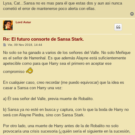
Lysa, Cat...Sansa no es mas para él que estas dos y aun asi nunca
cometió el error de mantenerse poco alerta con ellas.
Lord Astur
Re: El futuro consorte de Sansa Stark.
M
Vie, 09 Nov 2018, 14:44
e
n
No solo se ha ganado a varios de los señores del Valle. No solo Meñique
s
es el señor de Harrenhal. Es que además Alayne está suficientemente
a
j
apetecible como para que Harry sea el primero en aceptar ese
e
compromiso
En cualquier caso, creo recordar (me puedo equivocar) que la idea es
casar a Sansa con Harry una vez:
a) Él sea señor del Valle, previa muerte de Robalito.
b) Sansa ya no esté en busca y captura, con lo que la boda de Harry no
será con Alayne Piedra, sino con Sansa Stark.
Por otro lado, una muerte de Harry antes de la de Robalito no solo
provocaría una crisis sucesoria (¿quién sería el siguiente en la sucesión,