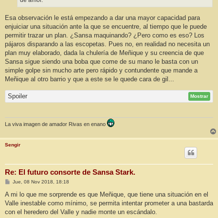
de amor.
Esa observación le está empezando a dar una mayor capacidad para
enjuiciar una situación ante la que se encuentre, al tiempo que le puede
permitir trazar un plan. ¿Sansa maquinando? ¿Pero como es eso? Los
pájaros disparando a las escopetas. Pues no, en realidad no necesita un
plan muy elaborado, dada la chulería de Meñique y su creencia de que
Sansa sigue siendo una boba que come de su mano le basta con un
simple golpe sin mucho arte pero rápido y contundente que mande a
Meñique al otro barrio y que a este se le quede cara de gil...
Spoiler
Mostrar
La viva imagen de amador Rivas en enano
Sengir
Re: El futuro consorte de Sansa Stark.
M
Jue, 08 Nov 2018, 18:18
e
n
A mi lo que me sorprende es que Meñique, que tiene una situación en el
s
Valle inestable como mínimo, se permita intentar prometer a una bastarda
a
j
con el heredero del Valle y nadie monte un escándalo.
e