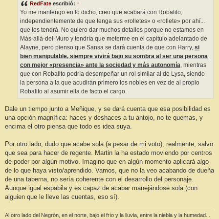
RedFate
escribió:
↑
Yo me mantengo en lo dicho, creo que acabará con Robalito,
independientemente de que tenga sus «rolletes» o «rollete» por ahí...
que los tendrá. No quiero dar muchos detalles porque no estamos en
Más-allá-del-Muro y tendría que meterme en el capítulo adelantado de
Alayne, pero pienso que Sansa se dará cuenta de que con Harry,
si
bien manipulable, siempre vivirá bajo su sombra al ser una persona
con mejor «presencia» ante la sociedad y más autonomía
, mientras
que con Robalito podría desempeñar un rol similar al de Lysa, siendo
la persona a la que acudirán primero los nobles en vez de al propio
Robalito al asumir ella de facto el cargo.
Dale un tiempo junto a Meñique, y se dará cuenta que esa posibilidad es
una opción magnífica: haces y deshaces a tu antojo, no te quemas, y
encima el otro piensa que todo es idea suya.
Por otro lado, dudo que acabe sola (a pesar de mi voto), realmente, salvo
que sea para hacer de regente. Martin la ha estado moviendo por centros
de poder por algún motivo. Imagino que en algún momento aplicará algo
de lo que haya visto/aprendido. Vamos, que no la veo acabando de dueña
de una taberna, no sería coherente con el desarrollo del personaje.
Aunque igual espabila y es capaz de acabar manejándose sola (con
alguien que le lleve las cuentas, eso sí).
Al otro lado del Negrón, en el norte, bajo el frío y la lluvia, entre la niebla y la humedad...