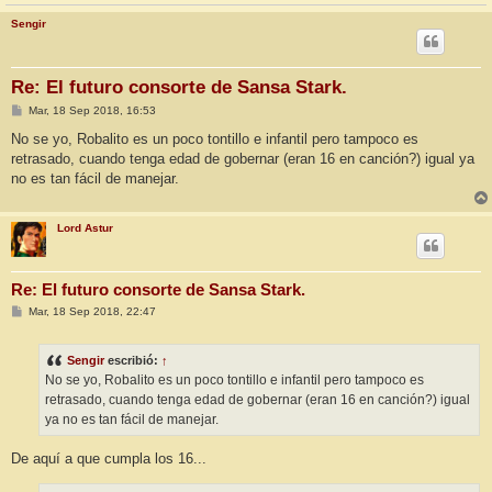
Sengir
Re: El futuro consorte de Sansa Stark.
M
Mar, 18 Sep 2018, 16:53
e
n
No se yo, Robalito es un poco tontillo e infantil pero tampoco es
s
retrasado, cuando tenga edad de gobernar (eran 16 en canción?) igual ya
a
j
no es tan fácil de manejar.
e
Lord Astur
Re: El futuro consorte de Sansa Stark.
M
Mar, 18 Sep 2018, 22:47
e
n
s
Sengir
escribió:
↑
a
j
No se yo, Robalito es un poco tontillo e infantil pero tampoco es
e
retrasado, cuando tenga edad de gobernar (eran 16 en canción?) igual
ya no es tan fácil de manejar.
De aquí a que cumpla los 16...