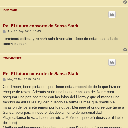
lady stark
Re: El futuro consorte de Sansa Stark.
M
Jue, 20 Sep 2018, 13:45
e
n
Terminará soltera y reinará sola Invernalia. Debe de estar cansada de
s
tantos maridos
a
j
e
Mediohombre
Re: El futuro consorte de Sansa Stark.
M
Mié, 07 Nov 2018, 06:51
e
n
Con Theon, tiene pinta de que Theon esta arrepentido de lo que hizo en
s
choque de reyes. Además seria una buena maniobra del Norte para
a
j
asegurar una paz posterior con las islas del Hierro y que al menos una
e
facción de estas les ayuden cuando se forme la más que previsible
invasión de los siete reinos por los otros. Meñique ahora cree que tiene a
Sansa, pero para mi que el desdoblamiento de personalidad
Alayne/Sansa le va a hacer un roto a Meñique que será decisivo. (Hablo
del libro)
Meñique evidentemente la quiere casar con Robalito así que no descarto