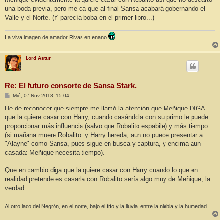
una boda previa, pero me da que al final Sansa acabará gobernando el
Valle y el Norte. (Y parecía boba en el primer libro...)
La viva imagen de amador Rivas en enano
Lord Astur
Re: El futuro consorte de Sansa Stark.
M
Mié, 07 Nov 2018, 15:04
e
n
He de reconocer que siempre me llamó la atención que Meñique DIGA
s
que la quiere casar con Harry, cuando casándola con su primo le puede
a
j
proporcionar más influencia (salvo que Robalito espabile) y más tiempo
e
(si mañana muere Robalito, y Harry hereda, aun no puede presentar a
"Alayne" como Sansa, pues sigue en busca y captura, y encima aun
casada: Meñique necesita tiempo).
Que en cambio diga que la quiere casar con Harry cuando lo que en
realidad pretende es casarla con Robalito sería algo muy de Meñique, la
verdad.
Al otro lado del Negrón, en el norte, bajo el frío y la lluvia, entre la niebla y la humedad...