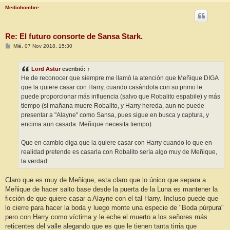
Mediohombre
Re: El futuro consorte de Sansa Stark.
M
Mié, 07 Nov 2018, 15:30
e
n
s
Lord Astur
escribió:
↑
a
j
He de reconocer que siempre me llamó la atención que Meñique DIGA
e
que la quiere casar con Harry, cuando casándola con su primo le
puede proporcionar más influencia (salvo que Robalito espabile) y más
tiempo (si mañana muere Robalito, y Harry hereda, aun no puede
presentar a "Alayne" como Sansa, pues sigue en busca y captura, y
encima aun casada: Meñique necesita tiempo).
Que en cambio diga que la quiere casar con Harry cuando lo que en
realidad pretende es casarla con Robalito sería algo muy de Meñique,
la verdad.
Claro que es muy de Meñique, esta claro que lo único que separa a
Meñique de hacer salto base desde la puerta de la Luna es mantener la
ficción de que quiere casar a Alayne con el tal Harry. Incluso puede que
lo cierre para hacer la boda y luego monte una especie de "Boda púrpura"
pero con Harry como víctima y le eche el muerto a los señores más
reticentes del valle alegando que es que le tienen tanta tirria que