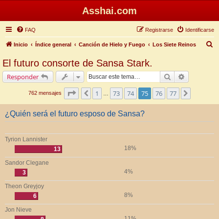
Asshai.com
FAQ
Registrarse
Identificarse
B
Inicio
Índice general
Canción de Hielo y Fuego
Los Siete Reinos
u
El futuro consorte de Sansa Stark.
s
Buscar
Búsqueda 
Responder
c
a
Página
75
de
77
1
73
74
75
76
77
Anterior
Siguiente
762 mensajes
…
r
¿Quién será el futuro esposo de Sansa?
Tyrion Lannister
18%
13
Sandor Clegane
4%
3
Theon Greyjoy
8%
6
Jon Nieve
11%