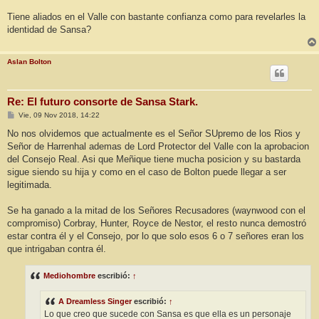
Tiene aliados en el Valle con bastante confianza como para revelarles la
identidad de Sansa?
Aslan Bolton
Re: El futuro consorte de Sansa Stark.
M
Vie, 09 Nov 2018, 14:22
e
n
No nos olvidemos que actualmente es el Señor SUpremo de los Rios y
s
Señor de Harrenhal ademas de Lord Protector del Valle con la aprobacion
a
j
del Consejo Real. Asi que Meñique tiene mucha posicion y su bastarda
e
sigue siendo su hija y como en el caso de Bolton puede llegar a ser
legitimada.
Se ha ganado a la mitad de los Señores Recusadores (waynwood con el
compromiso) Corbray, Hunter, Royce de Nestor, el resto nunca demostró
estar contra él y el Consejo, por lo que solo esos 6 o 7 señores eran los
que intrigaban contra él.
Mediohombre
escribió:
↑
A Dreamless Singer
escribió:
↑
Lo que creo que sucede con Sansa es que ella es un personaje