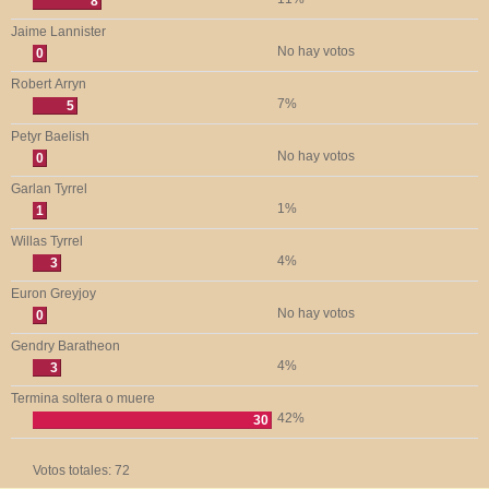
8
Jaime Lannister
No hay votos
0
Robert Arryn
7%
5
Petyr Baelish
No hay votos
0
Garlan Tyrrel
1%
1
Willas Tyrrel
4%
3
Euron Greyjoy
No hay votos
0
Gendry Baratheon
4%
3
Termina soltera o muere
42%
30
Votos totales:
72