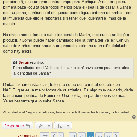
por cierto?), sino un gran contratiempo para Meñique. A no ser que su
primera baza (oculta para todos menos para él) sea la de casar a Sansa
con su primo, confiando él en quedar como figura paterna de ambos, con
la influencia que ello le reportaría sin tener que "quemarse" más de la
cuenta.
No olvidemos el famoso salto temporal de Martin, que nunca se llegó a
producir. ¿Cómo puede haber cambiado eso la trama del Valle? Con un
salto de 5 años tendríamos a un preadolescete, no a un niño debilucho
como hay ahora.
Sengir
escribió:
↑
Tiene aliados en el Valle con bastante confianza como para revelarles
la identidad de Sansa?
Dadas las circunstancias, lo lógico es no compartir el secreto con
NADIE, que es la mejor forma de guardarlos. Es algo muy delicado, dada
la situación política de Poniente. Una fiesta, un par de copas de más...
Ya es bastante que lo sabe Sansa.
Al otro lado del Negrón, en el norte, bajo el frío y la lluvia, entre la niebla y la humedad...
Responder
Página
75
de
77
1
73
74
75
76
77
Anterior
Siguiente
762 mensajes
…