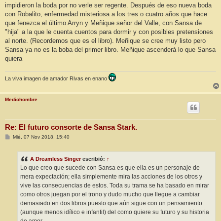
impidieron la boda por no verle ser regente. Después de eso nueva boda
con Robalito, enfermedad misteriosa a los tres o cuatro años que hace
que fenezca el último Arryn y Meñique señor del Valle, con Sansa de
"hija" a la que le cuenta cuentos para dormir y con posibles pretensiones
al norte. (Recordemos que es el libro). Meñique se cree muy listo pero
Sansa ya no es la boba del primer libro. Meñique ascenderá lo que Sansa
quiera
La viva imagen de amador Rivas en enano
Mediohombre
Re: El futuro consorte de Sansa Stark.
M
Mié, 07 Nov 2018, 15:40
e
n
s
A Dreamless Singer
escribió:
↑
a
j
Lo que creo que sucede con Sansa es que ella es un personaje de
e
mera expectación; ella simplemente mira las acciones de los otros y
vive las consecuencias de estos. Toda su trama se ha basado en mirar
como otros juegan por el trono y dudo mucho que llegue a cambiar
demasiado en dos libros puesto que aún sigue con un pensamiento
(aunque menos idílico e infantil) del como quiere su futuro y su historia