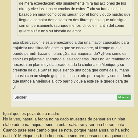
de mera expectación; ella simplemente mira las acciones de los
otros y vive las consecuencias de estos. Toda su trama se ha
basado en mirar como otros juegan por el trono y dudo mucho que
llegue a cambiar demasiado en dos libros puesto que aún sigue
con un pensamiento (aunque menos idílico e infantil) del como
quiere su futuro y su historia de amor.
Esa observación le está empezando a dar una mayor capacidad para
enjuiciar una situación ante la que se encuentre, al tiempo que le
puede permitir trazar un plan. ¿Sansa maquinando? ¿Pero como es
eso? Los pájaros disparando a las escopetas. Pues no, en realidad no
necesita un plan muy elaborado, dada la chulería de Meñique y su
creencia de que Sansa sigue siendo una boba que come de su mano
le basta con un simple golpe sin mucho arte pero rápido y contundente
que mande a Meñique al otro barrio y que a este se le quede cara de
gil...
Spoiler
Mostrar
Igual que los povs de su madre.
No la veo, hasta la fecha no ha dado muestras de pensar en un plan
elaborado para mejorar, sino intentar salvarse y ser una herramienta.
Cuando pase este cambio que se note, porque hasta ahora no ha echo
nada. Y Meñique es todo lo contrario siempre pensando, maquinando,