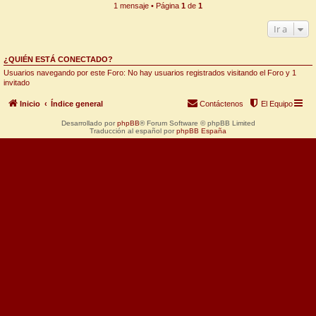
1 mensaje • Página
1
de
1
Ir a
¿QUIÉN ESTÁ CONECTADO?
Usuarios navegando por este Foro: No hay usuarios registrados visitando el Foro y 1
invitado
Inicio
Índice general
Contáctenos
El Equipo
Desarrollado por
phpBB
® Forum Software © phpBB Limited
Traducción al español por
phpBB España