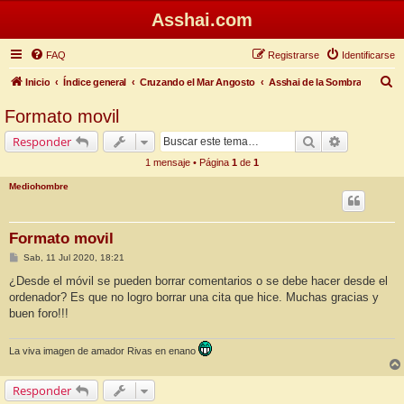
Asshai.com
FAQ
Registrarse
Identificarse
B
Inicio
Índice general
Cruzando el Mar Angosto
Asshai de la Sombra
u
Formato movil
s
Buscar
Búsqueda 
Responder
c
1 mensaje • Página
1
de
1
a
Mediohombre
r
Formato movil
M
Sab, 11 Jul 2020, 18:21
e
n
¿Desde el móvil se pueden borrar comentarios o se debe hacer desde el
s
ordenador? Es que no logro borrar una cita que hice. Muchas gracias y
a
j
buen foro!!!
e
La viva imagen de amador Rivas en enano
Responder