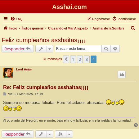
Asshai.com
FAQ
Registrarse
Identificarse
B
Inicio
Índice general
Cruzando el Mar Angosto
Asshai de la Sombra
u
Feliz cumpleaños asshaitas¡¡¡¡
s
Buscar
Búsqueda 
Responder
c
a
1
2
3
4
Anterior
31 mensajes
r
Lord Astur
Re: Feliz cumpleaños asshaitas¡¡¡¡
M
Vie, 21 Mar 2025, 15:15
e
n
Siempre se me pasa felicitar. Pero felicidades atrasadas
s
a
j
e
Al otro lado del Negrón, en el norte, bajo el frío y la lluvia, entre la niebla y la humedad...
Responder