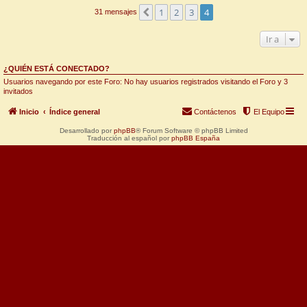
1
2
3
4
Anterior
31 mensajes
Ir a
¿QUIÉN ESTÁ CONECTADO?
Usuarios navegando por este Foro: No hay usuarios registrados visitando el Foro y 3
invitados
Inicio
Índice general
Contáctenos
El Equipo
Desarrollado por
phpBB
® Forum Software © phpBB Limited
Traducción al español por
phpBB España