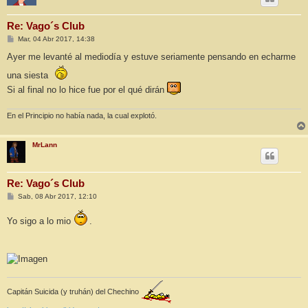
Re: Vago´s Club
M
Mar, 04 Abr 2017, 14:38
e
n
Ayer me levanté al mediodía y estuve seriamente pensando en echarme
s
a
una siesta
j
e
Si al final no lo hice fue por el qué dirán
En el Principio no había nada, la cual explotó.
MrLann
Re: Vago´s Club
M
Sab, 08 Abr 2017, 12:10
e
n
Yo sigo a lo mio
.
s
a
j
e
Capitán Suicida (y truhán) del Chechino