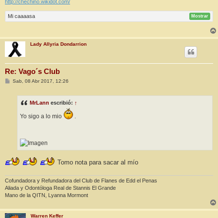
http://chechino.wikidot.com/
Mi caaaasa
Mostrar
Lady Allyria Dondarrion
Re: Vago´s Club
M
Sab, 08 Abr 2017, 12:26
e
n
s
MrLann
escribió:
↑
a
j
e
Yo sigo a lo mio
.
Tomo nota para sacar al mío
Cofundadora y Refundadora del Club de Flanes de Edd el Penas
Aliada y Odontóloga Real de Stannis El Grande
Mano de la QITN, Lyanna Mormont
Warren Keffer