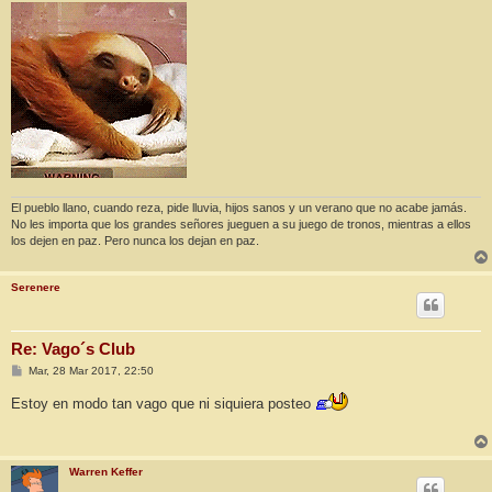
n
s
a
j
e
El pueblo llano, cuando reza, pide lluvia, hijos sanos y un verano que no acabe jamás.
No les importa que los grandes señores jueguen a su juego de tronos, mientras a ellos
los dejen en paz. Pero nunca los dejan en paz.
Serenere
Re: Vago´s Club
M
Mar, 28 Mar 2017, 22:50
e
n
Estoy en modo tan vago que ni siquiera posteo
s
a
j
e
Warren Keffer