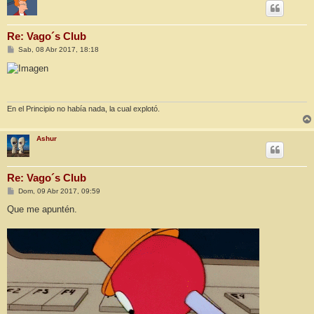
Re: Vago´s Club
M
Sab, 08 Abr 2017, 18:18
e
n
s
a
j
e
En el Principio no había nada, la cual explotó.
Ashur
Re: Vago´s Club
M
Dom, 09 Abr 2017, 09:59
e
n
Que me apuntén.
s
a
j
e