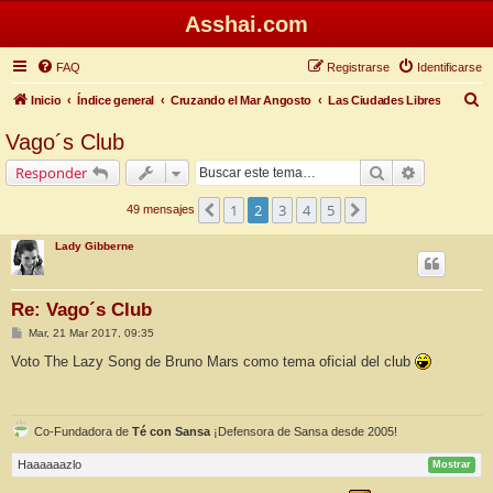
Asshai.com
FAQ
Registrarse
Identificarse
B
Inicio
Índice general
Cruzando el Mar Angosto
Las Ciudades Libres
u
Vago´s Club
s
Buscar
Búsqueda 
Responder
c
a
1
2
3
4
5
Anterior
Siguiente
49 mensajes
r
Lady Gibberne
Re: Vago´s Club
M
Mar, 21 Mar 2017, 09:35
e
n
Voto The Lazy Song de Bruno Mars como tema oficial del club
s
a
j
e
Co-Fundadora de
Té con Sansa
¡Defensora de Sansa desde 2005!
Haaaaaazlo
Mostrar