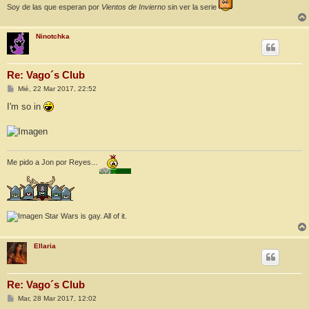
Soy de las que esperan por
Vientos de Invierno
sin ver la serie
Ninotchka
Re: Vago´s Club
M
Mié, 22 Mar 2017, 22:52
e
n
I'm so in
s
a
j
e
Me pido a Jon por Reyes...
Star Wars is gay. All of it.
Ellaria
Re: Vago´s Club
M
Mar, 28 Mar 2017, 12:02
e