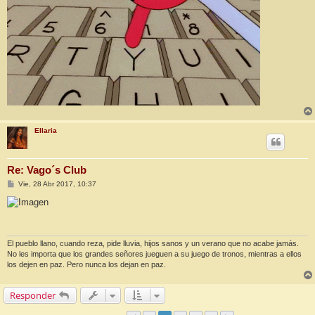
Ellaria
Re: Vago´s Club
M
Vie, 28 Abr 2017, 10:37
e
n
s
a
j
e
El pueblo llano, cuando reza, pide lluvia, hijos sanos y un verano que no acabe jamás.
No les importa que los grandes señores jueguen a su juego de tronos, mientras a ellos
los dejen en paz. Pero nunca los dejan en paz.
Responder