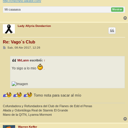
http://chechino.wikidot.com/
Mi caaaasa
Mostrar
Lady Allyria Dondarrion
Re: Vago´s Club
M
Sab, 08 Abr 2017, 12:26
e
n
s
MrLann
escribió:
↑
a
j
e
Yo sigo a lo mio
.
Tomo nota para sacar al mío
Cofundadora y Refundadora del Club de Flanes de Edd el Penas
Aliada y Odontóloga Real de Stannis El Grande
Mano de la QITN, Lyanna Mormont
Warren Keffer