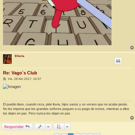
Ellaria
Re: Vago´s Club
M
Vie, 28 Abr 2017, 10:37
e
n
s
a
j
e
El pueblo llano, cuando reza, pide lluvia, hijos sanos y un verano que no acabe jamás.
No les importa que los grandes señores jueguen a su juego de tronos, mientras a ellos
los dejen en paz. Pero nunca los dejan en paz.
Responder