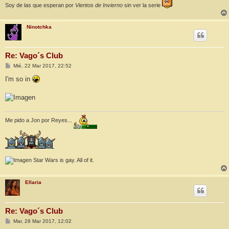
Soy de las que esperan por
Vientos de Invierno
sin ver la serie
Ninotchka
Re: Vago´s Club
M
Mié, 22 Mar 2017, 22:52
e
n
I'm so in
s
a
j
e
Me pido a Jon por Reyes...
Star Wars is gay. All of it.
Ellaria
Re: Vago´s Club
M
Mar, 28 Mar 2017, 12:02
e