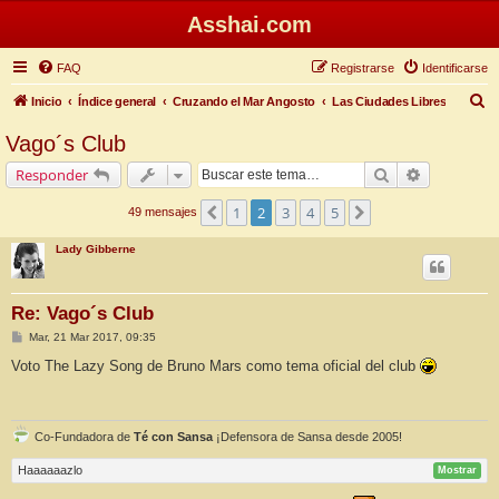
Asshai.com
FAQ
Registrarse
Identificarse
B
Inicio
Índice general
Cruzando el Mar Angosto
Las Ciudades Libres
u
Vago´s Club
s
Buscar
Búsqueda 
Responder
c
a
1
2
3
4
5
Anterior
Siguiente
49 mensajes
r
Lady Gibberne
Re: Vago´s Club
M
Mar, 21 Mar 2017, 09:35
e
n
Voto The Lazy Song de Bruno Mars como tema oficial del club
s
a
j
e
Co-Fundadora de
Té con Sansa
¡Defensora de Sansa desde 2005!
Haaaaaazlo
Mostrar