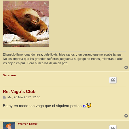
n
s
a
j
e
El pueblo llano, cuando reza, pide lluvia, hijos sanos y un verano que no acabe jamás.
No les importa que los grandes señores jueguen a su juego de tronos, mientras a ellos
los dejen en paz. Pero nunca los dejan en paz.
Serenere
Re: Vago´s Club
M
Mar, 28 Mar 2017, 22:50
e
n
Estoy en modo tan vago que ni siquiera posteo
s
a
j
e
Warren Keffer