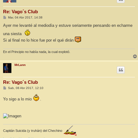
Re: Vago´s Club
M
Mar, 04 Abr 2017, 14:38
e
n
Ayer me levanté al mediodía y estuve seriamente pensando en echarme
s
a
una siesta
j
e
Si al final no lo hice fue por el qué dirán
En el Principio no había nada, la cual explotó.
MrLann
Re: Vago´s Club
M
Sab, 08 Abr 2017, 12:10
e
n
Yo sigo a lo mio
.
s
a
j
e
Capitán Suicida (y truhán) del Chechino