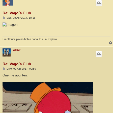
Re: Vago´s Club
M
Sab, 08 Abr 2017, 18:18
e
n
s
a
j
e
En el Principio no había nada, la cual explotó.
Ashur
Re: Vago´s Club
M
Dom, 09 Abr 2017, 09:59
e
n
Que me apuntén.
s
a
j
e