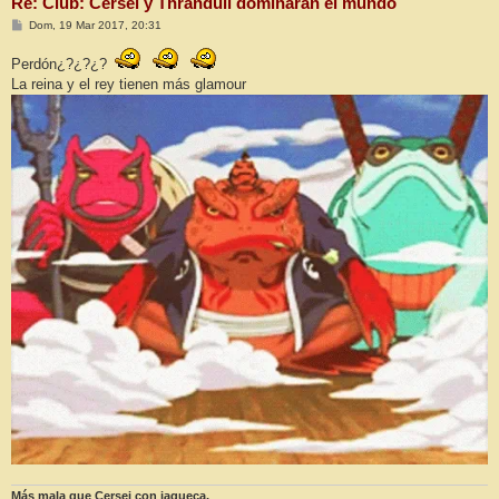
Re: Club: Cersei y Thranduil dominarán el mundo
M
Dom, 19 Mar 2017, 20:31
e
n
Perdón¿?¿?¿?
s
a
La reina y el rey tienen más glamour
j
e
Más mala que Cersei con jaqueca.