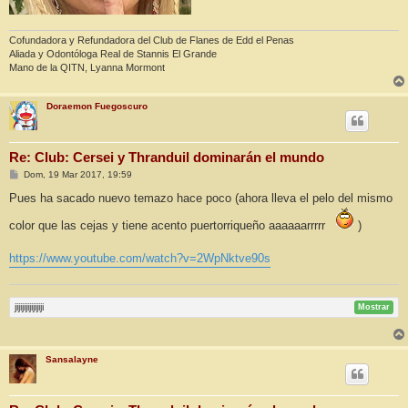
Cofundadora y Refundadora del Club de Flanes de Edd el Penas
Aliada y Odontóloga Real de Stannis El Grande
Mano de la QITN, Lyanna Mormont
Doraemon Fuegoscuro
Re: Club: Cersei y Thranduil dominarán el mundo
M
Dom, 19 Mar 2017, 19:59
e
n
Pues ha sacado nuevo temazo hace poco (ahora lleva el pelo del mismo
s
a
color que las cejas y tiene acento puertorriqueño aaaaaarrrrr
)
j
e
https://www.youtube.com/watch?v=2WpNktve90s
jijijijijijijiji
Mostrar
Sansalayne