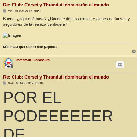
Re: Club: Cersei y Thranduil dominarán el mundo
M
Vie, 10 Mar 2017, 08:03
e
n
Bueno, ¿aquí qué pasa? ¿Donde están los cienes y cienes de fanses y
s
seguidores de la realeza verdadera?
a
j
e
Más mala que Cersei con jaqueca.
Doraemon Fuegoscuro
Re: Club: Cersei y Thranduil dominarán el mundo
M
Sab, 18 Mar 2017, 22:09
e
n
POR EL
s
a
j
e
PODEEEEEER
DE