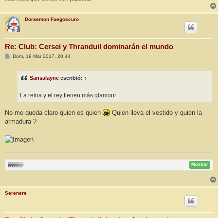
Doraemon Fuegoscuro
Re: Club: Cersei y Thranduil dominarán el mundo
M
Dom, 19 Mar 2017, 20:44
e
n
s
Sansalayne
escribió:
↑
a
j
e
La reina y el rey tienen más glamour
No me queda claro quien es quien
Quien lleva el vestido y quien la
armadura ?
jijijijijijijiji
Mostrar
Serenere