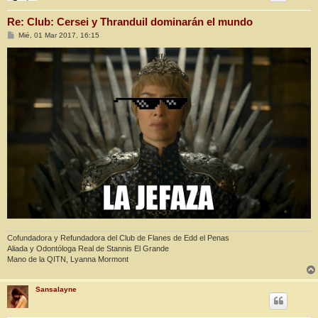
Re: Club: Cersei y Thranduil dominarán el mundo
M
Mié, 01 Mar 2017, 16:15
e
n
s
a
j
e
Cofundadora y Refundadora del Club de Flanes de Edd el Penas
Aliada y Odontóloga Real de Stannis El Grande
Mano de la QITN, Lyanna Mormont
Sansalayne