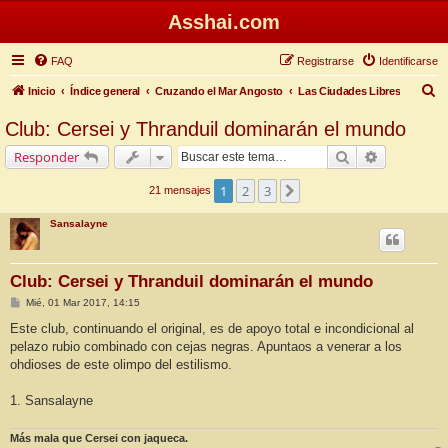
Asshai.com
FAQ
Registrarse
Identificarse
B
Inicio
Índice general
Cruzando el Mar Angosto
Las Ciudades Libres
u
Club: Cersei y Thranduil dominarán el mundo
s
Buscar
Búsqueda 
Responder
c
a
1
2
3
Siguiente
21 mensajes
r
Sansalayne
Club: Cersei y Thranduil dominarán el mundo
M
Mié, 01 Mar 2017, 14:15
e
n
Este club, continuando el original, es de apoyo total e incondicional al
s
pelazo rubio combinado con cejas negras. Apuntaos a venerar a los
a
j
ohdioses de este olimpo del estilismo.
e
1. Sansalayne
Más mala que Cersei con jaqueca.