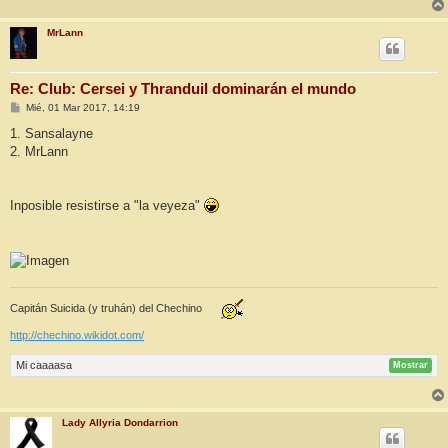
MrLann
Re: Club: Cersei y Thranduil dominarán el mundo
M
Mié, 01 Mar 2017, 14:19
e
n
1. Sansalayne
s
2. MrLann
a
j
e
Inposible resistirse a "la veyeza"
Capitán Suicida (y truhán) del Chechino
http://chechino.wikidot.com/
Mi caaaasa
Mostrar
Lady Allyria Dondarrion