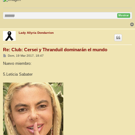
jijijijijijijiji
Mostrar
Lady Allyria Dondarrion
Re: Club: Cersei y Thranduil dominarán el mundo
M
Dom, 19 Mar 2017, 18:47
e
n
Nuevo miembro:
s
a
j
5.Leticia Sabater
e