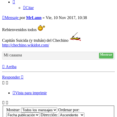
Citar
Mensaje
por
MrLann
»
Vie, 10 Nov 2017, 10:38
Rebienvenidos todos
Capitán Suicida (y truhán) del Chechino
http://chechino.wikidot.com/
Mi caaaasa
Mostrar
Arriba
Responder
Vista para imprimir
Mostrar:
Ordenar por:
Dirección: