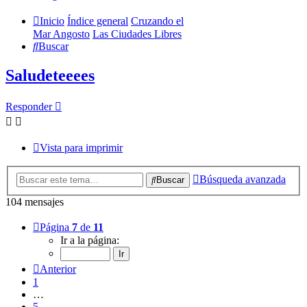
Inicio
Índice general
Cruzando el
Mar Angosto
Las Ciudades Libres
Buscar
Saludeteeees
Responder
Vista para imprimir
Búsqueda avanzada
Buscar
104 mensajes
Página
7
de
11
Ir a la página:
Anterior
1
…
5