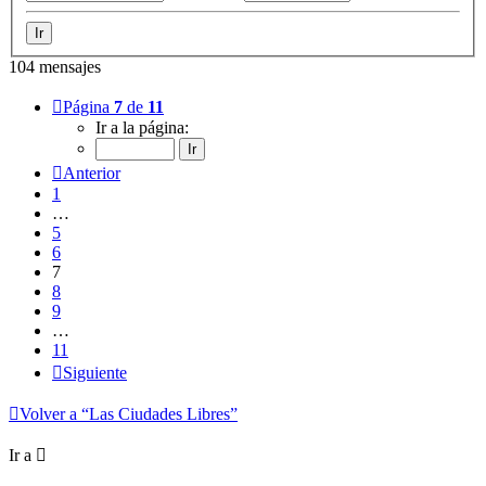
104 mensajes
Página
7
de
11
Ir a la página:
Anterior
1
…
5
6
7
8
9
…
11
Siguiente
Volver a “Las Ciudades Libres”
Ir a