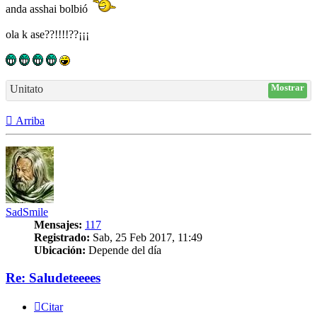
anda asshai bolbió
ola k ase??!!!!??¡¡¡
Unitato
Mostrar
Arriba
SadSmile
Mensajes:
117
Registrado:
Sab, 25 Feb 2017, 11:49
Ubicación:
Depende del día
Re: Saludeteeees
Citar