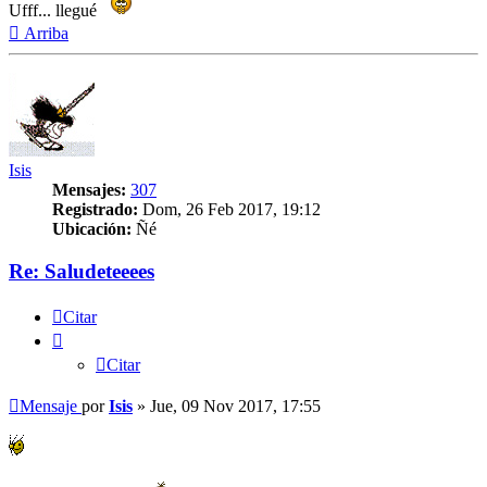
Ufff... llegué
Arriba
Isis
Mensajes:
307
Registrado:
Dom, 26 Feb 2017, 19:12
Ubicación:
Ñé
Re: Saludeteeees
Citar
Citar
Mensaje
por
Isis
»
Jue, 09 Nov 2017, 17:55