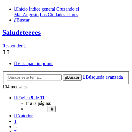
Inicio
Índice general
Cruzando el
Mar Angosto
Las Ciudades Libres
Buscar
Saludeteeees
Responder
Vista para imprimir
Búsqueda avanzada
Buscar
104 mensajes
Página
9
de
11
Ir a la página:
Anterior
1
…
7