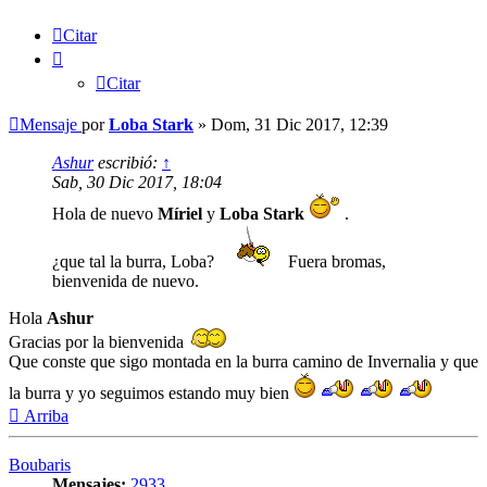
Citar
Citar
Mensaje
por
Loba Stark
»
Dom, 31 Dic 2017, 12:39
Ashur
escribió:
↑
Sab, 30 Dic 2017, 18:04
Hola de nuevo
Míriel
y
Loba Stark
.
¿que tal la burra, Loba?
Fuera bromas,
bienvenida de nuevo.
Hola
Ashur
Gracias por la bienvenida
Que conste que sigo montada en la burra camino de Invernalia y que
la burra y yo seguimos estando muy bien
Arriba
Boubaris
Mensajes:
2933