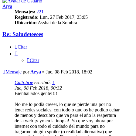
Arya
Mensajes:
221
Registrado:
Lun, 27 Feb 2017, 23:05
Ubicación:
Asshai de la Sombra
Re: Saludeteeees
Citar
Citar
Mensaje
por
Arya
»
Jue, 08 Feb 2018, 18:02
Catti-brie
escribió:
↑
Jue, 08 Feb 2018, 00:32
Bienhallados gente!!!!
No me lo podía creeer, lo que se pierde una por no
tener redes sociales, con todo o que os he podido echar
de menos y descubro que va para el año la reapertura
de la web ¡y yo en la inopia!. Yo que voy ahora por
internet con todo el cuidado del mundo para no
tragarme ningún spoiler (o realidad alternativa) que