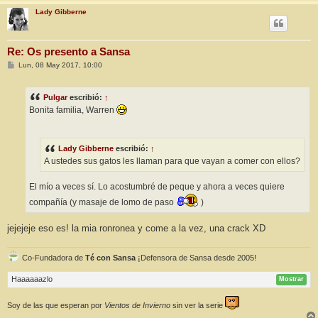
Lady Gibberne
Re: Os presento a Sansa
M
Lun, 08 May 2017, 10:00
e
n
s
Pulgar
escribió:
↑
a
j
Bonita familia, Warren
e
Lady Gibberne
escribió:
↑
A ustedes sus gatos les llaman para que vayan a comer con ellos?
El mío a veces sí. Lo acostumbré de peque y ahora a veces quiere
compañía (y masaje de lomo de paso
)
jejejeje eso es! la mia ronronea y come a la vez, una crack XD
Co-Fundadora de
Té con Sansa
¡Defensora de Sansa desde 2005!
Haaaaaazlo
Mostrar
Soy de las que esperan por
Vientos de Invierno
sin ver la serie