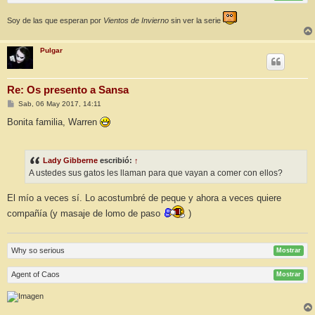
Soy de las que esperan por
Vientos de Invierno
sin ver la serie
Pulgar
Re: Os presento a Sansa
M
Sab, 06 May 2017, 14:11
e
n
Bonita familia, Warren
s
a
j
e
Lady Gibberne
escribió:
↑
A ustedes sus gatos les llaman para que vayan a comer con ellos?
El mío a veces sí. Lo acostumbré de peque y ahora a veces quiere
compañía (y masaje de lomo de paso
)
Why so serious
Mostrar
Agent of Caos
Mostrar