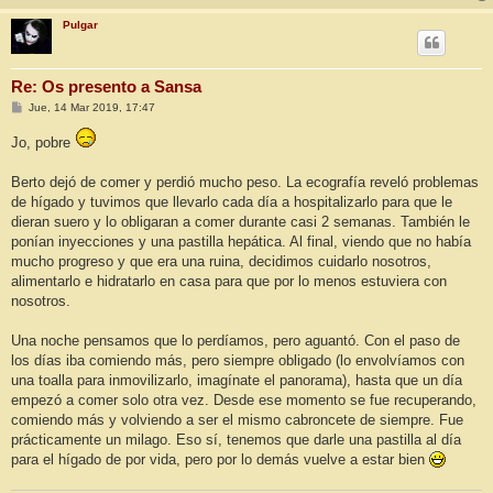
Pulgar
Re: Os presento a Sansa
M
Jue, 14 Mar 2019, 17:47
e
n
Jo, pobre
s
a
j
Berto dejó de comer y perdió mucho peso. La ecografía reveló problemas
e
de hígado y tuvimos que llevarlo cada día a hospitalizarlo para que le
dieran suero y lo obligaran a comer durante casi 2 semanas. También le
ponían inyecciones y una pastilla hepática. Al final, viendo que no había
mucho progreso y que era una ruina, decidimos cuidarlo nosotros,
alimentarlo e hidratarlo en casa para que por lo menos estuviera con
nosotros.
Una noche pensamos que lo perdíamos, pero aguantó. Con el paso de
los días iba comiendo más, pero siempre obligado (lo envolvíamos con
una toalla para inmovilizarlo, imagínate el panorama), hasta que un día
empezó a comer solo otra vez. Desde ese momento se fue recuperando,
comiendo más y volviendo a ser el mismo cabroncete de siempre. Fue
prácticamente un milago. Eso sí, tenemos que darle una pastilla al día
para el hígado de por vida, pero por lo demás vuelve a estar bien