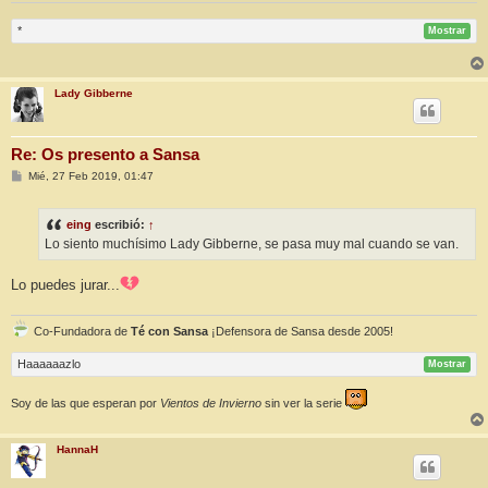
*
Mostrar
Lady Gibberne
Re: Os presento a Sansa
M
Mié, 27 Feb 2019, 01:47
e
n
s
eing
escribió:
↑
a
j
Lo siento muchísimo Lady Gibberne, se pasa muy mal cuando se van.
e
Lo puedes jurar...
Co-Fundadora de
Té con Sansa
¡Defensora de Sansa desde 2005!
Haaaaaazlo
Mostrar
Soy de las que esperan por
Vientos de Invierno
sin ver la serie
HannaH