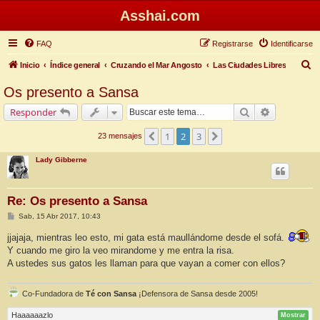
Asshai.com
FAQ
Registrarse
Identificarse
B
Inicio
Índice general
Cruzando el Mar Angosto
Las Ciudades Libres
u
Os presento a Sansa
s
Buscar
Búsqueda 
Responder
c
a
1
2
3
Anterior
Siguiente
23 mensajes
r
Lady Gibberne
Re: Os presento a Sansa
M
Sab, 15 Abr 2017, 10:43
e
n
jjajaja, mientras leo esto, mi gata está maullándome desde el sofá.
s
Y cuando me giro la veo mirandome y me entra la risa.
a
j
A ustedes sus gatos les llaman para que vayan a comer con ellos?
e
Co-Fundadora de
Té con Sansa
¡Defensora de Sansa desde 2005!
Haaaaaazlo
Mostrar