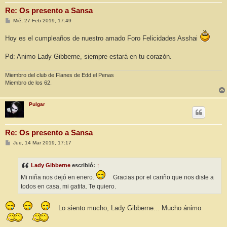
Re: Os presento a Sansa
M
Mié, 27 Feb 2019, 17:49
e
n
Hoy es el cumpleaños de nuestro amado Foro Felicidades Asshai
s
a
j
Pd: Animo Lady Gibberne, siempre estará en tu corazón.
e
Miembro del club de Flanes de Edd el Penas
Miembro de los 62.
Pulgar
Re: Os presento a Sansa
M
Jue, 14 Mar 2019, 17:17
e
n
s
Lady Gibberne
escribió:
↑
a
j
Mi niña nos dejó en enero.
Gracias por el cariño que nos diste a
e
todos en casa, mi gatita. Te quiero.
Lo siento mucho, Lady Gibberne... Mucho ánimo