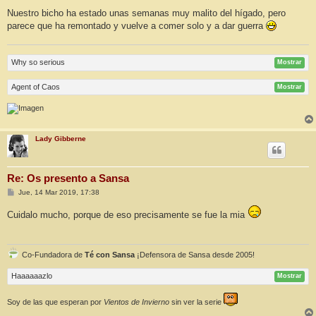
Nuestro bicho ha estado unas semanas muy malito del hígado, pero
parece que ha remontado y vuelve a comer solo y a dar guerra
Why so serious
Mostrar
Agent of Caos
Mostrar
Lady Gibberne
Re: Os presento a Sansa
M
Jue, 14 Mar 2019, 17:38
e
n
Cuidalo mucho, porque de eso precisamente se fue la mia
s
a
j
e
Co-Fundadora de
Té con Sansa
¡Defensora de Sansa desde 2005!
Haaaaaazlo
Mostrar
Soy de las que esperan por
Vientos de Invierno
sin ver la serie