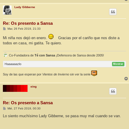
Lady Gibberne
Re: Os presento a Sansa
M
Mar, 26 Feb 2019, 21:33
e
n
Mi niña nos dejó en enero.
Gracias por el cariño que nos diste a
s
a
todos en casa, mi gatita. Te quiero.
j
e
Co-Fundadora de
Té con Sansa
¡Defensora de Sansa desde 2005!
Haaaaaazlo
Mostrar
Soy de las que esperan por
Vientos de Invierno
sin ver la serie
eing
Re: Os presento a Sansa
M
Mié, 27 Feb 2019, 00:30
e
n
Lo siento muchísimo Lady Gibberne, se pasa muy mal cuando se van.
s
a
j
e