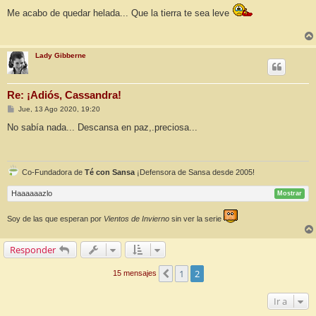
n
Me acabo de quedar helada... Que la tierra te sea leve
s
a
j
e
Lady Gibberne
Re: ¡Adiós, Cassandra!
M
Jue, 13 Ago 2020, 19:20
e
n
No sabía nada... Descansa en paz,.preciosa...
s
a
j
e
Co-Fundadora de
Té con Sansa
¡Defensora de Sansa desde 2005!
Haaaaaazlo
Mostrar
Soy de las que esperan por
Vientos de Invierno
sin ver la serie
Responder
1
2
Anterior
15 mensajes
Ir a