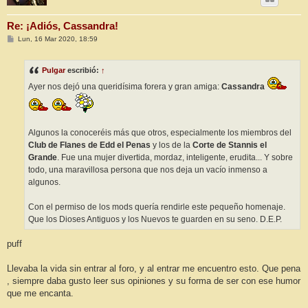
Re: ¡Adiós, Cassandra!
M
Lun, 16 Mar 2020, 18:59
e
n
s
Pulgar
escribió:
↑
a
j
Ayer nos dejó una queridísima forera y gran amiga:
Cassandra
e
Algunos la conoceréis más que otros, especialmente los miembros del
Club de Flanes de Edd el Penas
y los de la
Corte de Stannis el
Grande
. Fue una mujer divertida, mordaz, inteligente, erudita... Y sobre
todo, una maravillosa persona que nos deja un vacío inmenso a
algunos.
Con el permiso de los mods quería rendirle este pequeño homenaje.
Que los Dioses Antiguos y los Nuevos te guarden en su seno. D.E.P.
puff
Llevaba la vida sin entrar al foro, y al entrar me encuentro esto. Que pena
, siempre daba gusto leer sus opiniones y su forma de ser con ese humor
que me encanta.