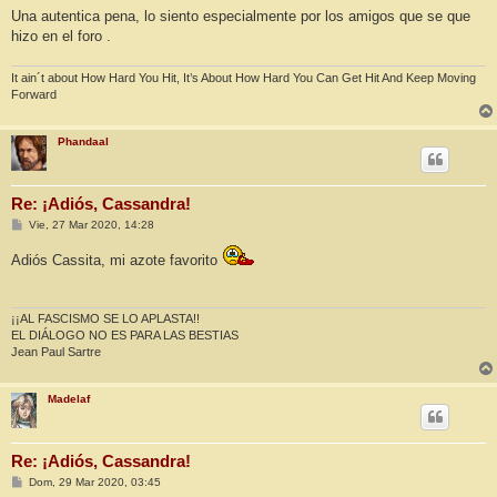
Una autentica pena, lo siento especialmente por los amigos que se que
hizo en el foro .
It ain´t about How Hard You Hit, It’s About How Hard You Can Get Hit And Keep Moving
Forward
Phandaal
Re: ¡Adiós, Cassandra!
M
Vie, 27 Mar 2020, 14:28
e
n
Adiós Cassita, mi azote favorito
s
a
j
e
¡¡AL FASCISMO SE LO APLASTA!!
EL DIÁLOGO NO ES PARA LAS BESTIAS
Jean Paul Sartre
Madelaf
Re: ¡Adiós, Cassandra!
M
Dom, 29 Mar 2020, 03:45
e