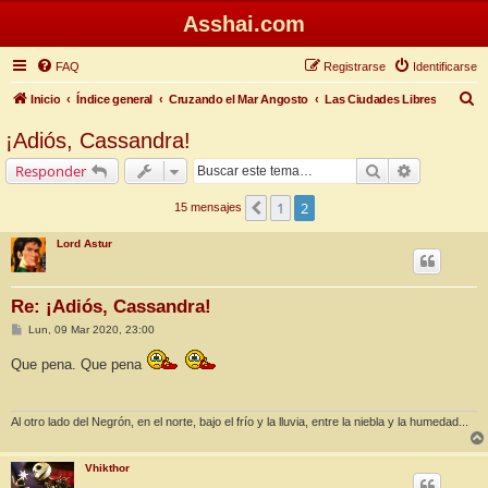
Asshai.com
FAQ
Registrarse
Identificarse
B
Inicio
Índice general
Cruzando el Mar Angosto
Las Ciudades Libres
u
¡Adiós, Cassandra!
s
Buscar
Búsqueda 
Responder
c
a
1
2
Anterior
15 mensajes
r
Lord Astur
Re: ¡Adiós, Cassandra!
M
Lun, 09 Mar 2020, 23:00
e
n
Que pena. Que pena
s
a
j
e
Al otro lado del Negrón, en el norte, bajo el frío y la lluvia, entre la niebla y la humedad...
Vhikthor