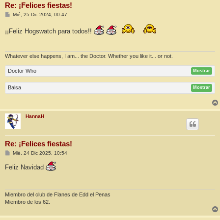
Re: ¡Felices fiestas!
M
Mié, 25 Dic 2024, 00:47
e
n
¡¡Feliz Hogswatch para todos!!
s
a
j
e
Whatever else happens, I am... the Doctor. Whether you like it... or not.
Doctor Who
Mostrar
Balsa
Mostrar
HannaH
Re: ¡Felices fiestas!
M
Mié, 24 Dic 2025, 10:54
e
n
Feliz Navidad
s
a
j
e
Miembro del club de Flanes de Edd el Penas
Miembro de los 62.