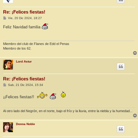
Re: ¡Felices fiestas!
M
Vie, 20 Dic 2024, 18:27
e
n
Feliz Navidad familia
s
a
j
e
Miembro del club de Flanes de Edd el Penas
Miembro de los 62.
Lord Astur
Re: ¡Felices fiestas!
M
Sab, 21 Dic 2024, 15:34
e
n
s
¡¡Felices fiestas!!
a
j
e
Al otro lado del Negrón, en el norte, bajo el frío y la lluvia, entre la niebla y la humedad...
Donna Noble