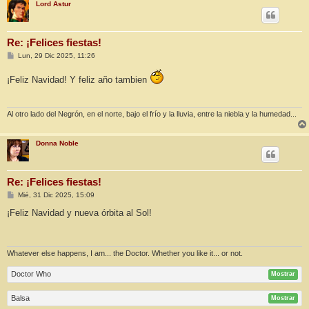
Lord Astur
Re: ¡Felices fiestas!
M
Lun, 29 Dic 2025, 11:26
e
n
¡Feliz Navidad! Y feliz año tambien
s
a
j
e
Al otro lado del Negrón, en el norte, bajo el frío y la lluvia, entre la niebla y la humedad...
Donna Noble
Re: ¡Felices fiestas!
M
Mié, 31 Dic 2025, 15:09
e
n
¡Feliz Navidad y nueva órbita al Sol!
s
a
j
e
Whatever else happens, I am... the Doctor. Whether you like it... or not.
Doctor Who
Mostrar
Balsa
Mostrar