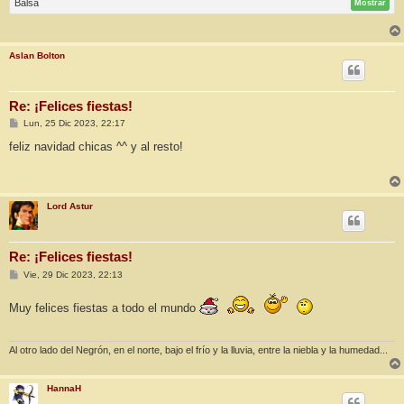
Balsa
Mostrar
Aslan Bolton
Re: ¡Felices fiestas!
M
Lun, 25 Dic 2023, 22:17
e
n
feliz navidad chicas ^^ y al resto!
s
a
j
e
Lord Astur
Re: ¡Felices fiestas!
M
Vie, 29 Dic 2023, 22:13
e
n
Muy felices fiestas a todo el mundo
s
a
j
e
Al otro lado del Negrón, en el norte, bajo el frío y la lluvia, entre la niebla y la humedad...
HannaH