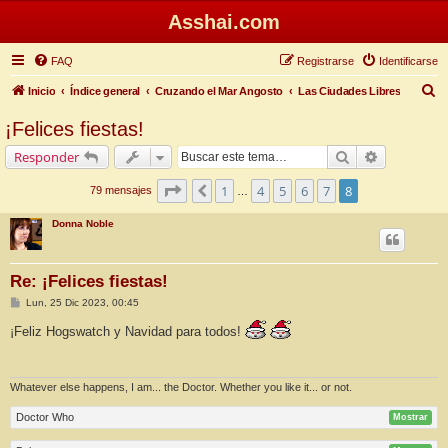
Asshai.com
FAQ
Registrarse
Identificarse
B
Inicio
Índice general
Cruzando el Mar Angosto
Las Ciudades Libres
u
¡Felices fiestas!
s
Buscar
Búsqueda 
Responder
c
a
Página
8
de
8
1
4
5
6
7
8
Anterior
79 mensajes
…
r
Donna Noble
Re: ¡Felices fiestas!
M
Lun, 25 Dic 2023, 00:45
e
n
¡Feliz Hogswatch y Navidad para todos!
s
a
j
e
Whatever else happens, I am... the Doctor. Whether you like it... or not.
Doctor Who
Mostrar