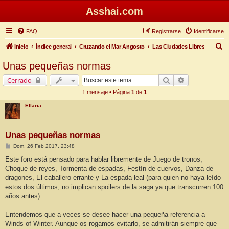
Asshai.com
FAQ
Registrarse
Identificarse
B
Inicio
Índice general
Cruzando el Mar Angosto
Las Ciudades Libres
u
Unas pequeñas normas
s
Buscar
Búsqueda ava
Cerrado
c
1 mensaje • Página
1
de
1
a
Ellaria
r
Unas pequeñas normas
M
Dom, 26 Feb 2017, 23:48
e
n
Este foro está pensado para hablar libremente de Juego de tronos,
s
Choque de reyes, Tormenta de espadas, Festín de cuervos, Danza de
a
j
dragones, El caballero errante y La espada leal (para quien no haya leído
e
estos dos últimos, no implican spoilers de la saga ya que transcurren 100
años antes).
Entendemos que a veces se desee hacer una pequeña referencia a
Winds of Winter. Aunque os rogamos evitarlo, se admitirán siempre que