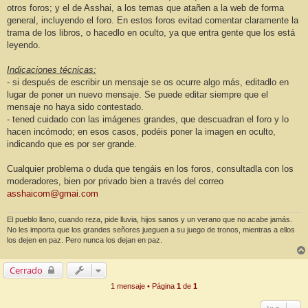
otros foros; y el de Asshai, a los temas que atañen a la web de forma
general, incluyendo el foro. En estos foros evitad comentar claramente la
trama de los libros, o hacedlo en oculto, ya que entra gente que los está
leyendo.
Indicaciones técnicas:
- si después de escribir un mensaje se os ocurre algo más, editadlo en
lugar de poner un nuevo mensaje. Se puede editar siempre que el
mensaje no haya sido contestado.
- tened cuidado con las imágenes grandes, que descuadran el foro y lo
hacen incómodo; en esos casos, podéis poner la imagen en oculto,
indicando que es por ser grande.
Cualquier problema o duda que tengáis en los foros, consultadla con los
moderadores, bien por privado bien a través del correo
asshaicom@gmai.com
El pueblo llano, cuando reza, pide lluvia, hijos sanos y un verano que no acabe jamás.
No les importa que los grandes señores jueguen a su juego de tronos, mientras a ellos
los dejen en paz. Pero nunca los dejan en paz.
Cerrado
1 mensaje • Página
1
de
1