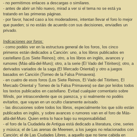
- no permitimos enlaces a descargas o similares.
- antes de abrir un hilo nuevo, mirad a ver si el tema no se está ya
tratando en las primeras páginas.
- por favor, haced caso a los moderadores, intentan llevar el foro lo mejor
que pueden; si no estáis de acuerdo con sus decisiones, enviadles un
privado.
Indicaciones por foros:
- como podéis ver en la estructura general de los foros, los cinco
primeros están dedicados a Canción: uno, a los libros publicados en
castellano (Los Siete Reinos); otro, a los libros en inglés, avances y
rumores (Más-allá-del-Muro); otro, a la serie (El Vado del Titiritero); otro, a
derivados variados de la saga (El Mercado Oriental) y otro a juegos
basados en Canción (Torneo de la Falsa Primavera).
- en cuatro de esos foros (Los Siete Reinos, El Vado del Titiritero, El
Mercado Oriental y Torneo de la Falsa Primavera) se dan por leídos todos
los textos publicados en castellano. Evitad cualquier comentario sobre
Winds, por intrascendente que os parezca, y si realmente no podéis
evitarlos, que vayan en un oculto claramente avisado.
- las discusiones sobre todos los libros, especialmente los que sólo están
publicados en inglés, y sobre avances o rumores van en el foro de Más-
allá-del-Muro. Quien entra lo hace bajo su responsabilidad.
- el foro de la Ciudadela de Antigua está dedicado a literatura, cine, series
y música; el de Las arenas de Meereen, a los juegos no relacionados con
Canción; el de Las Ciudades Libres, a aquello que no tiene cabida en