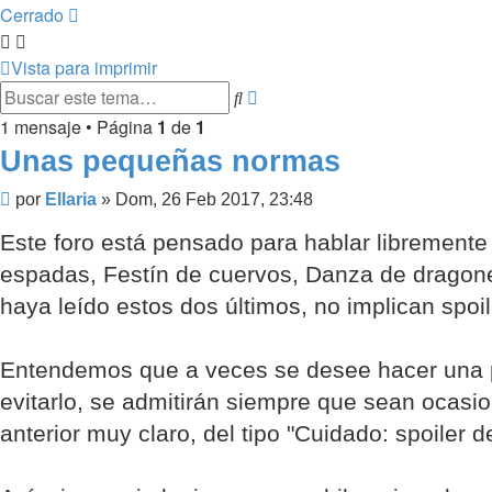
Cerrado
Vista para imprimir
Buscar
Búsqueda
avanzada
1 mensaje • Página
1
de
1
Unas pequeñas normas
Mensaje
por
Ellaria
»
Dom, 26 Feb 2017, 23:48
Este foro está pensado para hablar librement
espadas, Festín de cuervos, Danza de dragones
haya leído estos dos últimos, no implican spoi
Entendemos que a veces se desee hacer una 
evitarlo, se admitirán siempre que sean ocasio
anterior muy claro, del tipo "Cuidado: spoiler 