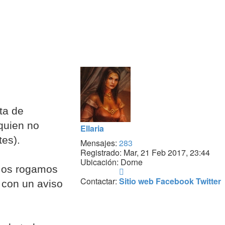
ta de
quien no
Ellaria
tes).
Mensajes:
283
Registrado:
Mar, 21 Feb 2017, 23:44
Ubicación:
Dorne
e os rogamos
Contactar
Ellaria
Contactar:
Sitio web
Facebook
Twitter
y con un aviso