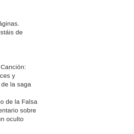
áginas.
estáis de
a Canción:
nces y
s de la saga
eo de la Falsa
entario sobre
un oculto