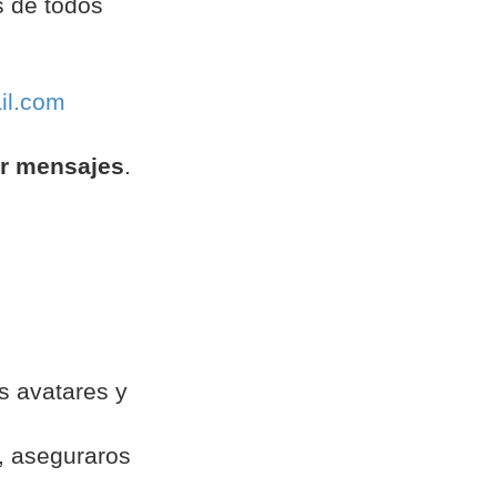
s de todos
il.com
er mensajes
.
s avatares y
s, aseguraros