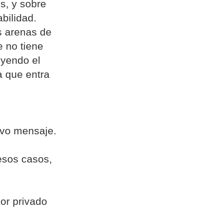
s, y sobre
bilidad.
as arenas de
e no tiene
uyendo el
a que entra
evo mensaje.
esos casos,
or privado