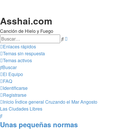
Asshai.com
Canción de Hielo y Fuego
Buscar
Búsqueda
avanzada
Enlaces rápidos
Temas sin respuesta
Temas activos
Buscar
El Equipo
FAQ
Identificarse
Registrarse
Inicio
Índice general
Cruzando el Mar Angosto
Las Ciudades Libres
Buscar
Unas pequeñas normas