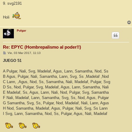
9. svg2191
Holi
Pulgar
Re: EPYC (Hombrepalismo al poder!!)
M
Vie, 03 Mar 2017, 11:13
e
n
JUEGO 51
s
a
j
A Pulgar, Nali, Svg, Madelaf, Agus, Lann, Samantha, Nod, Ss
e
B Agus, Pulgar, Nali, Samantha, Lann, Svg, Ss ,Madelaf ,Nod
C Lann, ,Agus, Nod, Ss, Samantha, Nali, Madelaf, Pulgar, Svg
D Ss, Nod, Pulgar, Svg, Madelaf, Agus, Lann, Samantha, Nali
E Madelaf, Ss, Agus, Lann, Nali, Nod, Pulgar, Svg, Samantha
F Nali, Madelaf, Lann, Samantha, Svg, Ss, Nod, Agus, Pulgar
G Samantha, Svg, Ss, Pulgar, Nod, Madelaf, Nali, Lann, Agus
H Nod, Samantha, Madelaf, Agus, Pulgar, Nali, Svg, Ss Lann
I Svg, Lann, Samantha, Nod, Ss, Pulgar, Agus, Nali, Madelaf