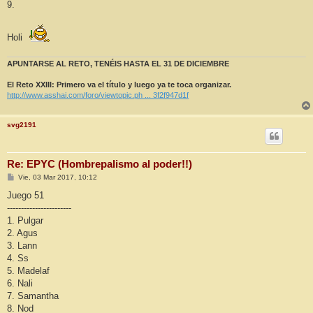
9.
Holi
APUNTARSE AL RETO, TENÉIS HASTA EL 31 DE DICIEMBRE
El Reto XXIII: Primero va el título y luego ya te toca organizar.
http://www.asshai.com/foro/viewtopic.ph ... 3f2f947d1f
svg2191
Re: EPYC (Hombrepalismo al poder!!)
M
Vie, 03 Mar 2017, 10:12
e
n
Juego 51
s
-----------------------
a
j
1. Pulgar
e
2. Agus
3. Lann
4. Ss
5. Madelaf
6. Nali
7. Samantha
8. Nod