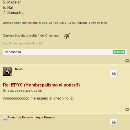
5. Madelaf
6. Nali
7. Samantha
Última edición por
MrLann
el Sab, 25 Feb 2017, 11:53, editado 1 vez en total.
Capitán Suicida (y truhán) del Chechino
http://chechino.wikidot.com/
Mi caaaasa
Mostrar
tajuru
Re: EPYC (Hombrepalismo al poder!!)
M
Sab, 25 Feb 2017, 13:58
e
n
yoooooooooooo me espero al chechino :D
s
a
j
e
Agus Kerman