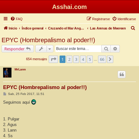
Asshai.com
FAQ
Registrarse
Identificarse
B
Inicio
Índice general
Cruzando el Mar Angosto
Las Arenas de Meereen
u
EPYC (Hombrepalismo al poder!!)
s
Buscar
Búsqueda 
Responder
c
a
Página
1
de
66
1
2
3
4
5
66
Siguiente
654 mensajes
…
r
MrLann
EPYC (Hombrepalismo al poder!!)
M
Sab, 25 Feb 2017, 11:51
e
n
Seguimos aquí
s
a
j
e
1. Pulgar
2. Agus
3. Lann
4. Ss