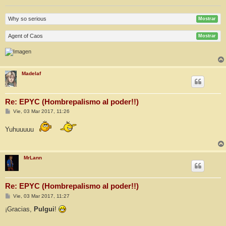
Why so serious
Mostrar
Agent of Caos
Mostrar
Madelaf
Re: EPYC (Hombrepalismo al poder!!)
M
Vie, 03 Mar 2017, 11:26
e
n
Yuhuuuuu
s
a
j
e
MrLann
Re: EPYC (Hombrepalismo al poder!!)
M
Vie, 03 Mar 2017, 11:27
e
n
¡Gracias,
Pulgui
!
s
a
j