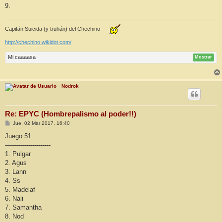
9.
Capitán Suicida (y truhán) del Chechino
http://chechino.wikidot.com/
Mi caaaasa
Mostrar
Nodrok
Re: EPYC (Hombrepalismo al poder!!)
M
Jue, 02 Mar 2017, 16:40
e
n
Juego 51
s
-----------------------
a
j
1. Pulgar
e
2. Agus
3. Lann
4. Ss
5. Madelaf
6. Nali
7. Samantha
8. Nod