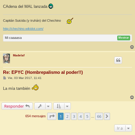
e
CAdena del MAL lanzada
.
Capitán Suicida (y truhán) del Chechino
http://chechino.wikidot.com/
Mi caaaasa
Mostrar
Madelaf
Re: EPYC (Hombrepalismo al poder!!)
M
Vie, 03 Mar 2017, 11:41
e
n
La mía también
s
a
j
e
Responder
Página
1
de
66
1
2
3
4
5
66
Siguiente
654 mensajes
…
Ir a