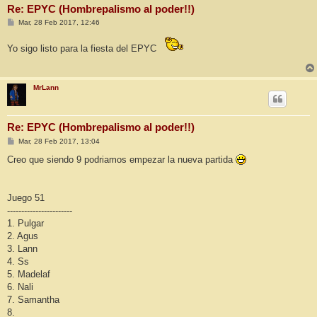
Re: EPYC (Hombrepalismo al poder!!)
M
Mar, 28 Feb 2017, 12:46
e
n
Yo sigo listo para la fiesta del EPYC
s
a
j
e
MrLann
Re: EPYC (Hombrepalismo al poder!!)
M
Mar, 28 Feb 2017, 13:04
e
n
Creo que siendo 9 podriamos empezar la nueva partida
s
a
j
e
Juego 51
-----------------------
1. Pulgar
2. Agus
3. Lann
4. Ss
5. Madelaf
6. Nali
7. Samantha
8.