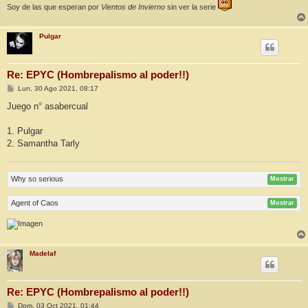
Soy de las que esperan por
Vientos de Invierno
sin ver la serie
Pulgar
Re: EPYC (Hombrepalismo al poder!!)
M
Lun, 30 Ago 2021, 08:17
e
n
Juego n° asabercual
s
a
j
1. Pulgar
e
2. Samantha Tarly
Why so serious
Mostrar
Agent of Caos
Mostrar
Madelaf
Re: EPYC (Hombrepalismo al poder!!)
M
Dom, 03 Oct 2021, 01:44