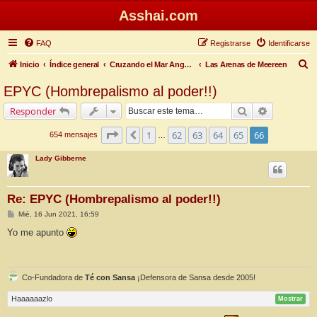
Asshai.com
FAQ
Registrarse
Identificarse
B
Inicio
Índice general
Cruzando el Mar Angosto
Las Arenas de Meereen
u
EPYC (Hombrepalismo al poder!!)
s
Buscar
Búsqueda 
Responder
c
a
Página
66
de
66
1
62
63
64
65
66
Anterior
654 mensajes
…
r
Lady Gibberne
Re: EPYC (Hombrepalismo al poder!!)
M
Mié, 16 Jun 2021, 16:59
e
n
Yo me apunto
s
a
j
e
Co-Fundadora de
Té con Sansa
¡Defensora de Sansa desde 2005!
Haaaaaazlo
Mostrar