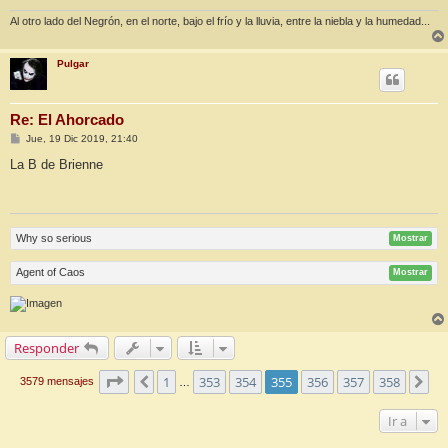
e
Al otro lado del Negrón, en el norte, bajo el frío y la lluvia, entre la niebla y la humedad...
Pulgar
Re: El Ahorcado
M
Jue, 19 Dic 2019, 21:40
e
n
La B de Brienne
s
a
j
e
Why so serious
Mostrar
Agent of Caos
Mostrar
Responder
Página
355
de
358
1
353
354
355
356
357
358
Anterior
Si
3579 mensajes
…
Ir a