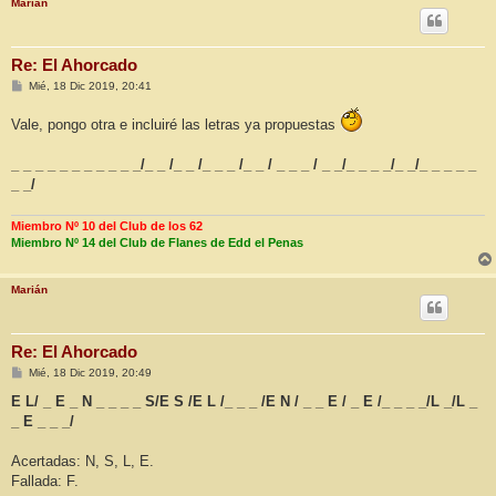
Marián
Re: El Ahorcado
M
Mié, 18 Dic 2019, 20:41
e
n
Vale, pongo otra e incluiré las letras ya propuestas
s
a
j
_ _ _ _ _ _ _ _ _ _ _/_ _ /_ _ /_ _ _ /_ _ / _ _ _ / _ _/_ _ _ _/_ _/_ _ _ _ _
e
_ _/
Miembro Nº 10 del Club de los 62
Miembro Nº 14 del Club de Flanes de Edd el Penas
Marián
Re: El Ahorcado
M
Mié, 18 Dic 2019, 20:49
e
n
E L/ _ E _ N _ _ _ _ S/E S /E L /_ _ _ /E N / _ _ E / _ E /_ _ _ _/L _/L _
s
_ E _ _ _/
a
j
e
Acertadas: N, S, L, E.
Fallada: F.