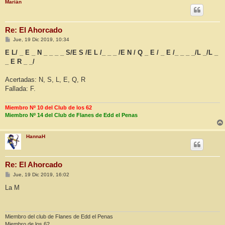
Marián
Re: El Ahorcado
M
Jue, 19 Dic 2019, 10:34
e
n
E L/ _ E _ N _ _ _ _ S/E S /E L /_ _ _ /E N / Q _ E / _ E /_ _ _ _/L _/L _
s
_ E R _ _/
a
j
e
Acertadas: N, S, L, E, Q, R
Fallada: F.
Miembro Nº 10 del Club de los 62
Miembro Nº 14 del Club de Flanes de Edd el Penas
HannaH
Re: El Ahorcado
M
Jue, 19 Dic 2019, 16:02
e
n
La M
s
a
j
e
Miembro del club de Flanes de Edd el Penas
Miembro de los 62.