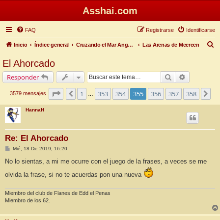
Asshai.com
FAQ
Registrarse
Identificarse
B
Inicio
Índice general
Cruzando el Mar Angosto
Las Arenas de Meereen
u
El Ahorcado
s
Buscar
Búsqueda 
Responder
c
a
Página
355
de
358
1
353
354
355
356
357
358
Anterior
Si
3579 mensajes
…
r
HannaH
Re: El Ahorcado
M
Mié, 18 Dic 2019, 16:20
e
n
No lo sientas, a mi me ocurre con el juego de la frases, a veces se me
s
a
olvida la frase, si no te acuerdas pon una nueva
j
e
Miembro del club de Flanes de Edd el Penas
Miembro de los 62.