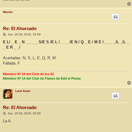
Marián
Re: El Ahorcado
M
Jue, 19 Dic 2019, 16:06
e
n
E L/ _ E _ N _ _ _ _ S/E S /E L /_ _ _ /E N / Q _ E / M E /_ _ _ _/L _/L _
s
_ E R _ _/
a
j
e
Acertadas: N, S, L, E, Q, R, M
Fallada: F.
Miembro Nº 10 del Club de los 62
Miembro Nº 14 del Club de Flanes de Edd el Penas
Lord Astur
Re: El Ahorcado
M
Jue, 19 Dic 2019, 20:00
e
n
La A.
s
a
j