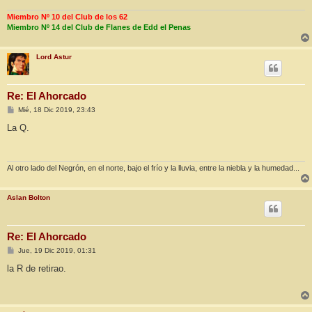
Miembro Nº 10 del Club de los 62
Miembro Nº 14 del Club de Flanes de Edd el Penas
Lord Astur
Re: El Ahorcado
M
Mié, 18 Dic 2019, 23:43
e
n
La Q.
s
a
j
e
Al otro lado del Negrón, en el norte, bajo el frío y la lluvia, entre la niebla y la humedad...
Aslan Bolton
Re: El Ahorcado
M
Jue, 19 Dic 2019, 01:31
e
n
la R de retirao.
s
a
j
e