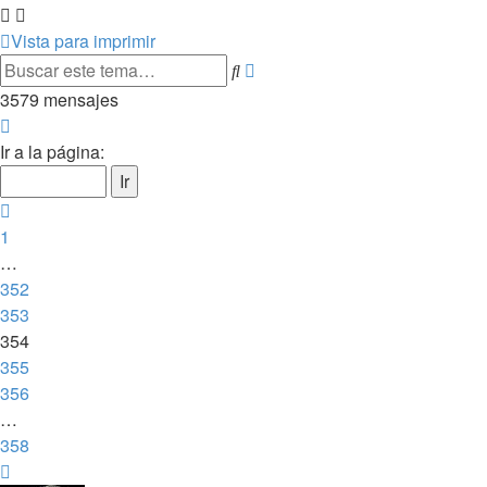
Vista para imprimir
Búsqueda
Buscar
avanzada
3579 mensajes
Página
354
Ir a la página:
de
358
Anterior
1
…
352
353
354
355
356
…
358
Siguiente