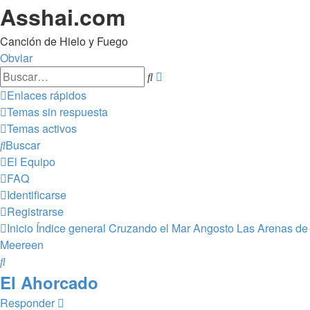
Asshai.com
Canción de Hielo y Fuego
Obviar
Búsqueda
Buscar
avanzada
Enlaces rápidos
Temas sin respuesta
Temas activos
Buscar
El Equipo
FAQ
Identificarse
Registrarse
Inicio
Índice general
Cruzando el Mar Angosto
Las Arenas de
Meereen
Buscar
El Ahorcado
Responder