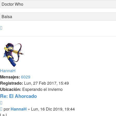
Doctor Who
Balsa
Arriba
HannaH
Mensajes:
6029
Registrado:
Lun, 27 Feb 2017, 15:49
Ubicación:
Esperando el invierno
Re: El Ahorcado
Citar
Mensaje
por
HannaH
»
Lun, 16 Dic 2019, 19:44
La L