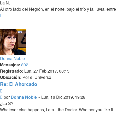
La N.
Al otro lado del Negrón, en el norte, bajo el frío y la lluvia, entr
Arriba
Donna Noble
Mensajes:
802
Registrado:
Lun, 27 Feb 2017, 00:15
Ubicación:
Por el Universo
Re: El Ahorcado
Citar
Mensaje
por
Donna Noble
»
Lun, 16 Dic 2019, 19:28
¿La S?
Whatever else happens, I am... the Doctor. Whether you like it... 