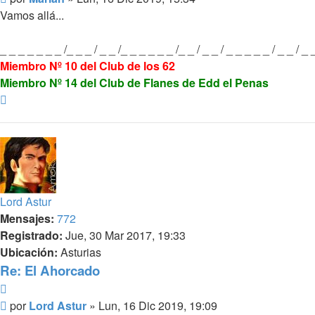
Vamos allá...
_ _ _ _ _ _ _ /_ _ _ / _ _ /_ _ _ _ _ _ /_ _ / _ _ / _ _ _ _ _ / _ _ / _ 
Miembro Nº 10 del Club de los 62
Miembro Nº 14 del Club de Flanes de Edd el Penas
Arriba
Lord Astur
Mensajes:
772
Registrado:
Jue, 30 Mar 2017, 19:33
Ubicación:
Asturias
Re: El Ahorcado
Citar
Mensaje
por
Lord Astur
»
Lun, 16 Dic 2019, 19:09