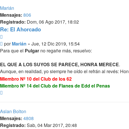
Marián
Mensajes:
806
Registrado:
Dom, 06 Ago 2017, 18:02
Re: El Ahorcado
Citar
Mensaje
por
Marián
»
Jue, 12 Dic 2019, 15:54
Para que el
Pulgar
no regañe más, resuelvo:
EL QUE A LOS SUYOS SE PARECE, HONRA MERECE
.
Aunque, en realidad, yo siempre he oído el refrán al revés: Ho
Miembro Nº 10 del Club de los 62
Miembro Nº 14 del Club de Flanes de Edd el Penas
Arriba
Aslan Bolton
Mensajes:
4808
Registrado:
Sab, 04 Mar 2017, 20:48