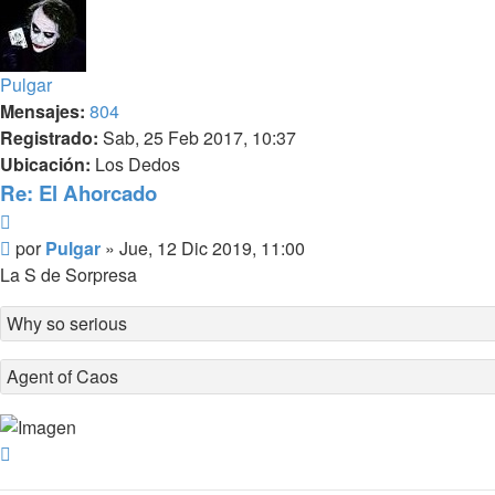
Pulgar
Mensajes:
804
Registrado:
Sab, 25 Feb 2017, 10:37
Ubicación:
Los Dedos
Re: El Ahorcado
Citar
Mensaje
por
Pulgar
»
Jue, 12 Dic 2019, 11:00
La S de Sorpresa
Why so serious
Agent of Caos
Arriba