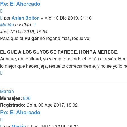
Re: El Ahorcado
Citar
Mensaje
por
Aslan Bolton
»
Vie, 13 Dic 2019, 01:16
Marián
escribió:
↑
Jue, 12 Dic 2019, 15:54
Para que el
Pulgar
no regañe más, resuelvo:
EL QUE A LOS SUYOS SE PARECE, HONRA MERECE
.
Aunque, en realidad, yo siempre he oído el refrán al revés: Ho
lo mejor que haces jaja, resuelto correctamente, y no se yo lo h
Arriba
Marián
Mensajes:
806
Registrado:
Dom, 06 Ago 2017, 18:02
Re: El Ahorcado
Citar
Mensaje
por
Marián
»
Lun, 16 Dic 2019, 15:34