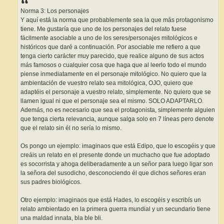
Norma 3: Los personajes
Y aquí está la norma que probablemente sea la que más protagonismo
tiene. Me gustaría que uno de los personajes del relato fuese
fácilmente asociable a uno de los seres/personajes mitológicos e
históricos que daré a continuación. Por asociable me refiero a que
tenga cierto carácter muy parecido, que realice alguno de sus actos
más famosos o cualquier cosa que haga que al leerlo todo el mundo
piense inmediatamente en el personaje mitológico. No quiero que la
ambientación de vuestro relato sea mitológica, OJO, quiero que
adaptéis el personaje a vuestro relato, simplemente. No quiero que se
llamen igual ni que el personaje sea el mismo. SOLO ADAPTARLO.
Además, no es necesario que sea el protagonista, simplemente alguien
que tenga cierta relevancia, aunque salga solo en 7 líneas pero denote
que el relato sin él no sería lo mismo.
Os pongo un ejemplo: imaginaos que está Edipo, que lo escogéis y que
creáis un relato en el presente donde un muchacho que fue adoptado
es socorrista y ahoga deliberadamente a un señor para luego ligar son
la señora del susodicho, desconociendo él que dichos señores eran
sus padres biológicos.
Otro ejemplo: imaginaos que está Hades, lo escogéis y escribís un
relato ambientado en la primera guerra mundial y un secundario tiene
una maldad innata, bla ble bli.