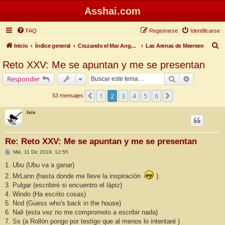
Asshai.com
FAQ
Registrarse
Identificarse
B
Inicio
Índice general
Cruzando el Mar Angosto
Las Arenas de Meereen
u
Reto XXV: Me se apuntan y me se presentan
s
Buscar
Búsqueda 
Responder
c
a
1
2
3
4
5
6
Anterior
Siguiente
53 mensajes
r
Isis
Re: Reto XXV: Me se apuntan y me se presentan
M
Mié, 11 Dic 2019, 12:55
e
n
1. Ubu (Ubu va a ganar)
s
2. MrLann (hasta donde me lleve la inspiración
).
a
j
3. Pulgar (escribiré si encuentro el lápiz)
e
4. Windo (Ha escrito cosas)
5. Nod (Guess who's back in the house)
6. Nali (esta vez no me comprometo a escribir nada)
7. Ss (a Rollón pongo por testigo que al menos lo intentaré )