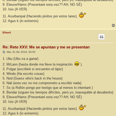
9. Eleuve/Hams (Presentaré esta vez?? AH, NO SÉ)
10. Isis (A VER)
11. Asurbanipal (Haciendo pinitos por estos lares).
12. Agus k (in extremis)
Elhoril
Re: Reto XXV: Me se apuntan y me se presentan
M
Mar, 31 Dic 2019, 00:52
e
n
1. Ubu (Ubu va a ganar)
s
2. MrLann (hasta donde me lleve la inspiración
).
a
j
3. Pulgar (escribiré si encuentro el lápiz)
e
4. Windo (Ha escrito cosas)
5. Nod (Guess who's back in the house)
6. Nali (esta vez no me comprometo a escribir nada)
7. Ss (a Rollón pongo por testigo que al menos lo intentaré )
8. Bendar (siguen los tiempos difíciles, pero yo, inasequible al desaliento)
9. Eleuve/Hams (Presentaré esta vez?? AH, NO SÉ)
10. Isis (A VER)
11. Asurbanipal (Haciendo pinitos por estos lares).
12. Agus k (in extremis)