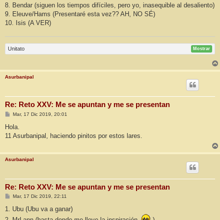
8. Bendar (siguen los tiempos difíciles, pero yo, inasequible al desaliento)
9. Eleuve/Hams (Presentaré esta vez?? AH, NO SÉ)
10. Isis (A VER)
Unitato
Mostrar
Asurbanipal
Re: Reto XXV: Me se apuntan y me se presentan
M
Mar, 17 Dic 2019, 20:01
e
n
Hola.
s
11 Asurbanipal, haciendo pinitos por estos lares.
a
j
e
Asurbanipal
Re: Reto XXV: Me se apuntan y me se presentan
M
Mar, 17 Dic 2019, 22:11
e
n
1. Ubu (Ubu va a ganar)
s
2. MrLann (hasta donde me lleve la inspiración
).
a