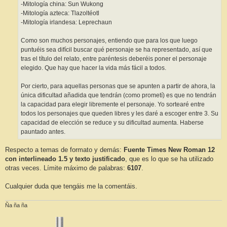
-Mitología china: Sun Wukong
-Mitología azteca: Tlazoltéotl
-Mitología irlandesa: Leprechaun
Como son muchos personajes, entiendo que para los que luego
puntuéis sea difícil buscar qué personaje se ha representado, así que
tras el título del relato, entre paréntesis deberéis poner el personaje
elegido. Que hay que hacer la vida más fácil a todos.
Por cierto, para aquellas personas que se apunten a partir de ahora, la
única dificultad añadida que tendrán (como prometí) es que no tendrán
la capacidad para elegir libremente el personaje. Yo sortearé entre
todos los personajes que queden libres y les daré a escoger entre 3. Su
capacidad de elección se reduce y su dificultad aumenta. Haberse
pauntado antes.
Respecto a temas de formato y demás:
Fuente Times New Roman 12
con interlineado 1.5 y texto justificado
, que es lo que se ha utilizado
otras veces. Límite máximo de palabras:
6107
.
Cualquier duda que tengáis me la comentáis.
Ña ña ña