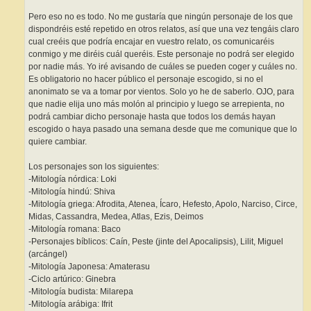
Pero eso no es todo. No me gustaría que ningún personaje de los que
dispondréis esté repetido en otros relatos, así que una vez tengáis claro
cual creéis que podría encajar en vuestro relato, os comunicaréis
conmigo y me diréis cuál queréis. Este personaje no podrá ser elegido
por nadie más. Yo iré avisando de cuáles se pueden coger y cuáles no.
Es obligatorio no hacer público el personaje escogido, si no el
anonimato se va a tomar por vientos. Solo yo he de saberlo. OJO, para
que nadie elija uno más molón al principio y luego se arrepienta, no
podrá cambiar dicho personaje hasta que todos los demás hayan
escogido o haya pasado una semana desde que me comunique que lo
quiere cambiar.
Los personajes son los siguientes:
-Mitología nórdica: Loki
-Mitología hindú: Shiva
-Mitología griega: Afrodita, Atenea, Ícaro, Hefesto, Apolo, Narciso, Circe,
Midas, Cassandra, Medea, Atlas, Ezis, Deimos
-Mitología romana: Baco
-Personajes bíblicos: Caín, Peste (jinte del Apocalipsis), Lilit, Miguel
(arcángel)
-Mitología Japonesa: Amaterasu
-Ciclo artúrico: Ginebra
-Mitología budista: Milarepa
-Mitología arábiga: Ifrit