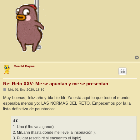
Gerold Dayne
Re: Reto XXV: Me se apuntan y me se presentan
M
Mié, 01 Ene 2020, 18:36
e
n
Muy buenas, feliz año y bla ble bli. Ya está aquí lo que todo el mundo
s
esperaba menos yo: LAS NORMAS DEL RETO. Empecemos por la la
a
j
lista definitiva de pauntados:
e
1. Ubu (Ubu va a ganar)
2. MrLann (hasta donde me lleve la inspiración ).
3. Pulgar (escribiré si encuentro el lápiz)