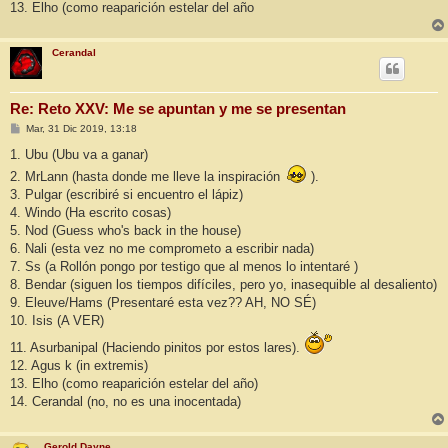
13. Elho (como reaparición estelar del año
Cerandal
Re: Reto XXV: Me se apuntan y me se presentan
M
Mar, 31 Dic 2019, 13:18
e
n
1. Ubu (Ubu va a ganar)
s
2. MrLann (hasta donde me lleve la inspiración
).
a
j
3. Pulgar (escribiré si encuentro el lápiz)
e
4. Windo (Ha escrito cosas)
5. Nod (Guess who's back in the house)
6. Nali (esta vez no me comprometo a escribir nada)
7. Ss (a Rollón pongo por testigo que al menos lo intentaré )
8. Bendar (siguen los tiempos difíciles, pero yo, inasequible al desaliento)
9. Eleuve/Hams (Presentaré esta vez?? AH, NO SÉ)
10. Isis (A VER)
11. Asurbanipal (Haciendo pinitos por estos lares).
12. Agus k (in extremis)
13. Elho (como reaparición estelar del año)
14. Cerandal (no, no es una inocentada)
Gerold Dayne