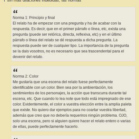
Y sin más dilaciones indebidas, las normas
Norma 1: Principio y final
El relato ha de empezar con una pregunta y ha de acabar con la
respuesta. Es decir, que en el primer párrafo o línea, etc, exista una
pregunta (puede ser retórica, directa, reflexiva, etc) y en el último
párrafo o línea del relato se dé respuesta a dicha pregunta. La
respuesta puede ser de cualquier tipo. La importancia de la pregunta
se la dais vosotros, no es necesario que sea trascendental para el
devenir del relato.
Norma 2: Color
Me gustaría que una escena del relato fuese perfectamente
identificable con un color. Bien sea por la ambientación, los
sentimientos de los personajes, la acción que transcurra durante tal
escena, etc. Que cuando lo lea note que todo está impregnado de ese
color. Evidentemente, el color a vuestra elección entre la amplia paleta
que existe. No quiero dar ejemplos para no coartar vuestra libertad,
además que creo que no debería requeriros ningún problema. OJO,
solo una escena, pero si alguien quiere hacer el relato entero o varias
de ellas, puede perfectamente hacerlo.