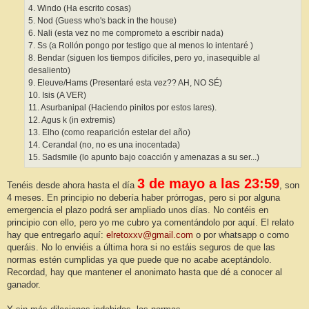
4. Windo (Ha escrito cosas)
5. Nod (Guess who's back in the house)
6. Nali (esta vez no me comprometo a escribir nada)
7. Ss (a Rollón pongo por testigo que al menos lo intentaré )
8. Bendar (siguen los tiempos difíciles, pero yo, inasequible al
desaliento)
9. Eleuve/Hams (Presentaré esta vez?? AH, NO SÉ)
10. Isis (A VER)
11. Asurbanipal (Haciendo pinitos por estos lares).
12. Agus k (in extremis)
13. Elho (como reaparición estelar del año)
14. Cerandal (no, no es una inocentada)
15. Sadsmile (lo apunto bajo coacción y amenazas a su ser...)
3 de mayo a las 23:59
Tenéis desde ahora hasta el día
, son
4 meses. En principio no debería haber prórrogas, pero si por alguna
emergencia el plazo podrá ser ampliado unos días. No contéis en
principio con ello, pero yo me cubro ya comentándolo por aquí. El relato
hay que entregarlo aquí:
elretoxxv@gmail.com
o por whatsapp o como
queráis. No lo enviéis a última hora si no estáis seguros de que las
normas estén cumplidas ya que puede que no acabe aceptándolo.
Recordad, hay que mantener el anonimato hasta que dé a conocer al
ganador.