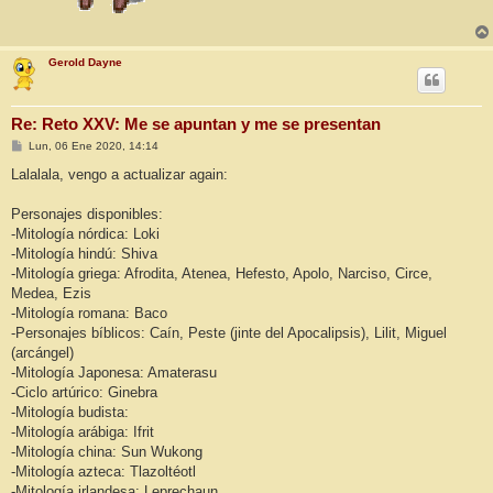
Gerold Dayne
Re: Reto XXV: Me se apuntan y me se presentan
M
Lun, 06 Ene 2020, 14:14
e
n
Lalalala, vengo a actualizar again:
s
a
j
Personajes disponibles:
e
-Mitología nórdica: Loki
-Mitología hindú: Shiva
-Mitología griega: Afrodita, Atenea, Hefesto, Apolo, Narciso, Circe,
Medea, Ezis
-Mitología romana: Baco
-Personajes bíblicos: Caín, Peste (jinte del Apocalipsis), Lilit, Miguel
(arcángel)
-Mitología Japonesa: Amaterasu
-Ciclo artúrico: Ginebra
-Mitología budista:
-Mitología arábiga: Ifrit
-Mitología china: Sun Wukong
-Mitología azteca: Tlazoltéotl
-Mitología irlandesa: Leprechaun