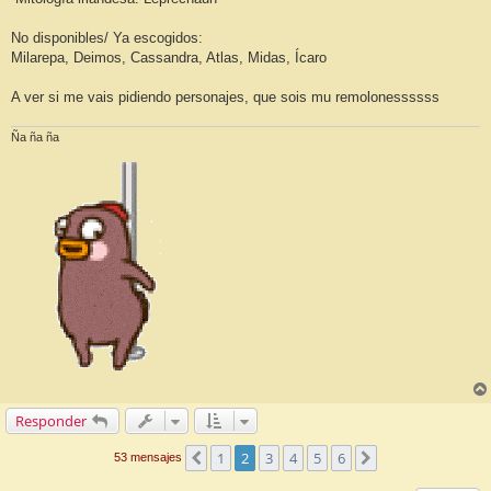
No disponibles/ Ya escogidos:
Milarepa, Deimos, Cassandra, Atlas, Midas, Ícaro
A ver si me vais pidiendo personajes, que sois mu remolonessssss
Ña ña ña
Responder
1
2
3
4
5
6
Anterior
Siguiente
53 mensajes