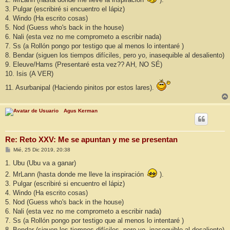
j
3. Pulgar (escribiré si encuentro el lápiz)
e
4. Windo (Ha escrito cosas)
5. Nod (Guess who's back in the house)
6. Nali (esta vez no me comprometo a escribir nada)
7. Ss (a Rollón pongo por testigo que al menos lo intentaré )
8. Bendar (siguen los tiempos difíciles, pero yo, inasequible al desaliento)
9. Eleuve/Hams (Presentaré esta vez?? AH, NO SÉ)
10. Isis (A VER)
11. Asurbanipal (Haciendo pinitos por estos lares).
Agus Kerman
Re: Reto XXV: Me se apuntan y me se presentan
M
Mié, 25 Dic 2019, 20:38
e
n
1. Ubu (Ubu va a ganar)
s
2. MrLann (hasta donde me lleve la inspiración
).
a
j
3. Pulgar (escribiré si encuentro el lápiz)
e
4. Windo (Ha escrito cosas)
5. Nod (Guess who's back in the house)
6. Nali (esta vez no me comprometo a escribir nada)
7. Ss (a Rollón pongo por testigo que al menos lo intentaré )
8. Bendar (siguen los tiempos difíciles, pero yo, inasequible al desaliento)