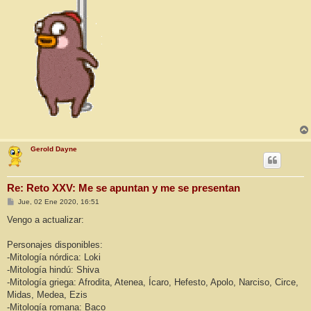
Gerold Dayne
Re: Reto XXV: Me se apuntan y me se presentan
M
Jue, 02 Ene 2020, 16:51
e
n
Vengo a actualizar:
s
a
j
Personajes disponibles:
e
-Mitología nórdica: Loki
-Mitología hindú: Shiva
-Mitología griega: Afrodita, Atenea, Ícaro, Hefesto, Apolo, Narciso, Circe,
Midas, Medea, Ezis
-Mitología romana: Baco