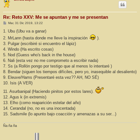
Re: Reto XXV: Me se apuntan y me se presentan
M
Mar, 31 Dic 2019, 13:22
e
n
1. Ubu (Ubu va a ganar)
s
2. MrLann (hasta donde me lleve la inspiración
).
a
j
3. Pulgar (escribiré si encuentro el lápiz)
e
4. Windo (Ha escrito cosas)
5. Nod (Guess who's back in the house)
6. Nali (esta vez no me comprometo a escribir nada)
7. Ss (a Rollón pongo por testigo que al menos lo intentaré )
8. Bendar (siguen los tiempos difíciles, pero yo, inasequible al desaliento)
9. Eleuve/Hams (Presentaré esta vez?? AH, NO SÉ)
10. Isis (A VER)
11. Asurbanipal (Haciendo pinitos por estos lares).
12. Agus k (in extremis)
13. Elho (como reaparición estelar del año)
14. Cerandal (no, no es una inocentada)
15. Sadsmile (lo apunto bajo coacción y amenazas a su ser...)
Ña ña ña